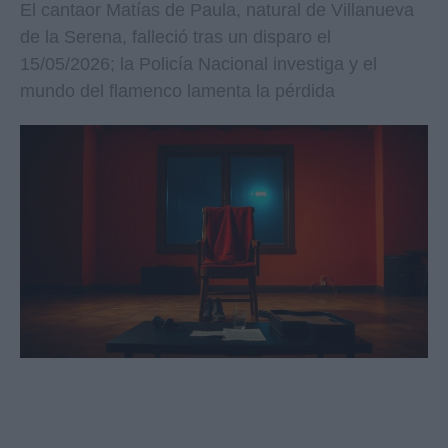
El cantaor Matías de Paula, natural de Villanueva
de la Serena, falleció tras un disparo el
15/05/2026; la Policía Nacional investiga y el
mundo del flamenco lamenta la pérdida