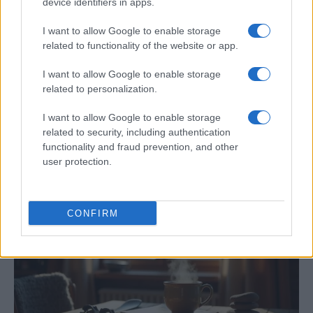
device identifiers in apps.
I want to allow Google to enable storage
related to functionality of the website or app.
I want to allow Google to enable storage
related to personalization.
I want to allow Google to enable storage
«El niño de fuego»: documental ya
related to security, including authentication
disponible en Movistar
functionality and fraud prevention, and other
user protection.
El documental cuenta el tránsito por la adolescencia de…
CULTURA
CONFIRM