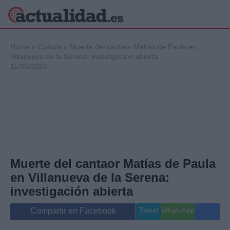
×
Home
»
Cultura
»
Muerte del cantaor Matías de Paula en
Villanueva de la Serena: investigación abierta
15/05/2026
Política
Ciencia y
Tecnología
Crónica
Deportes
Economía
Salud y Bienestar
Muerte del cantaor Matías de Paula
Internacional
en Villanueva de la Serena:
Gente
Viajes
investigación abierta
Musica
Tweet
WhatsApp
Compartir en Facebook