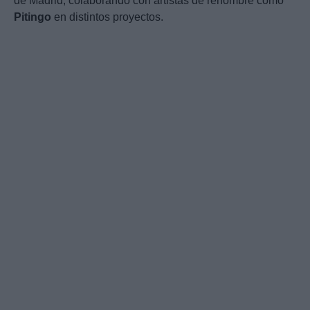
de Madrid, colaborando con artistas de renombre como
Pitingo
en distintos proyectos.