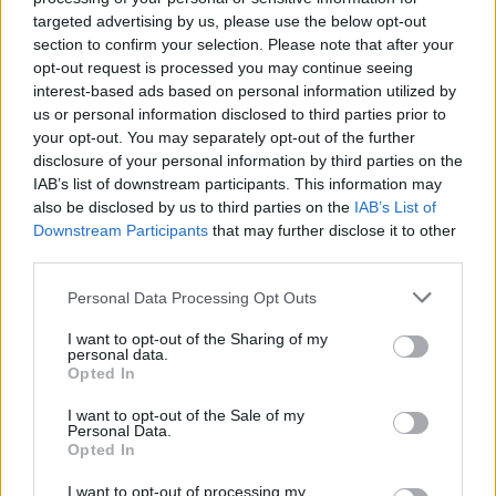
targeted advertising by us, please use the below opt-out
section to confirm your selection. Please note that after your
Más leídos
opt-out request is processed you may continue seeing
interest-based ads based on personal information utilized by
CULTURA
us or personal information disclosed to third parties prior to
your opt-out. You may separately opt-out of the further
disclosure of your personal information by third parties on the
IAB’s list of downstream participants. This information may
also be disclosed by us to third parties on the
IAB’s List of
Downstream Participants
that may further disclose it to other
third parties.
Please note that this website/app uses one or more Google
Personal Data Processing Opt Outs
services and may gather and store information including but
not limited to your visit or usage behaviour. You may click to
I want to opt-out of the Sharing of my
personal data.
grant or deny consent to Google and its third-party tags to
Opted In
Eventos culturales en Barcelona durante
use your data for below specified purposes in below Google
el verano de 2026
consent section.
I want to opt-out of the Sale of my
Personal Data.
Barcelona se viste de gala en agosto con…
Opted In
I want to opt-out of processing my