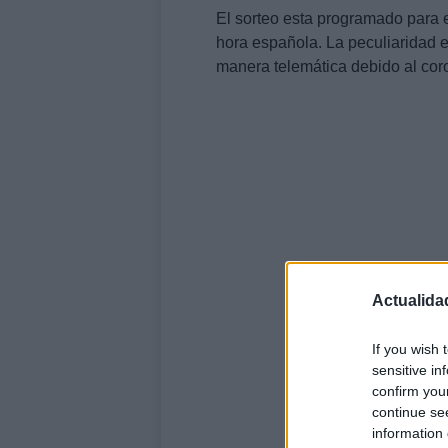
El sorteo esta programado para 
hora española. La peculiaridad e
manera telemática debido al cor
Actualida
If you wish 
sensitive in
confirm you
continue se
information 