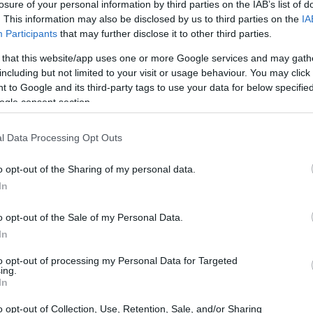
losure of your personal information by third parties on the IAB’s list of
. This information may also be disclosed by us to third parties on the
IA
Participants
that may further disclose it to other third parties.
 that this website/app uses one or more Google services and may gath
including but not limited to your visit or usage behaviour. You may click 
 to Google and its third-party tags to use your data for below specifi
ogle consent section.
de la cadena de Movistar «Movistar liga de
l Data Processing Opt Outs
Mé
am
o opt-out of the Sharing of my personal data.
en
In
o opt-out of the Sale of my Personal Data.
In
to opt-out of processing my Personal Data for Targeted
ing.
In
o opt-out of Collection, Use, Retention, Sale, and/or Sharing