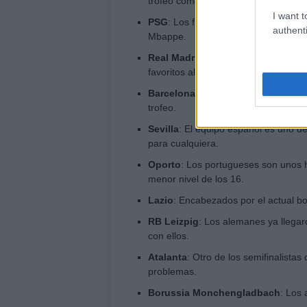
trofeo como ya hizo hace dos edicio
I want t
PSG
: Los franceses son un equipo t
authenti
Mbappe.
Real Madrid
: El equipo más lauread
favoritos al título.
Barcelona
: Aunque hayan clasifica
trofeo.
Sevilla
: El equipo español es uno de
para cualquiera.
Oporto
: Los portugueses son unos h
menor nivel de los 16.
Lazio
: Encabezados por el actual bo
RB Leizpig
: Los alemanes ya llegar
con ellos.
Atalanta
: Otro de los semifinalistas
problemas.
Borussia Monchengladbach
: Los