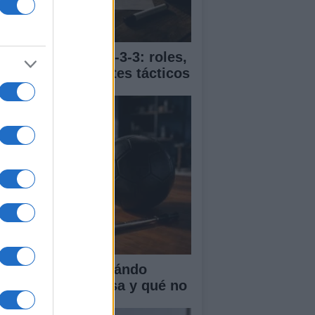
ía completa del 4-3-3: roles,
vimientos y ajustes tácticos
R en el fútbol: cuándo
terviene, qué revisa y qué no