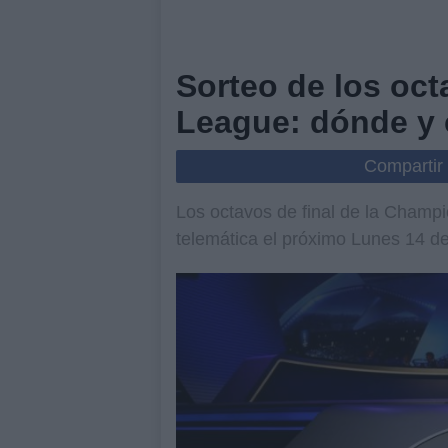
Sorteo de los oc
League: dónde y
Compartir
Los octavos de final de la Champ
telemática el próximo Lunes 14 d