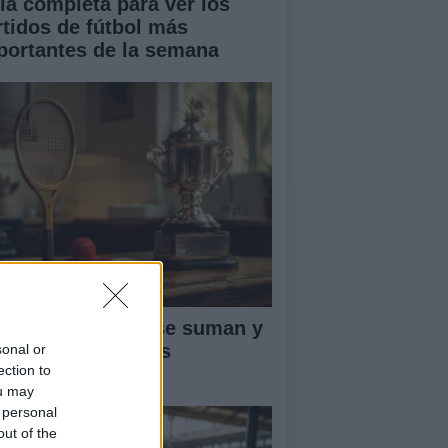
ía completa para ver los
rtidos de fútbol más
portantes de la semana
ntos ATP: cómo se suman y
fienden en el tenis
sonal or
ection to
ofesional
ou may
 personal
out of the