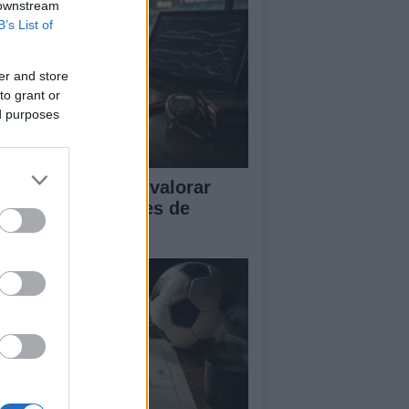
 downstream
B’s List of
er and store
to grant or
ed purposes
tricas clave para valorar
istosos y sesiones de
trenamiento