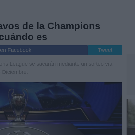
tavos de la Champions
 cuándo es
 en Facebook
Tweet
ions League se sacarán mediante un sorteo vía
e Diciembre.