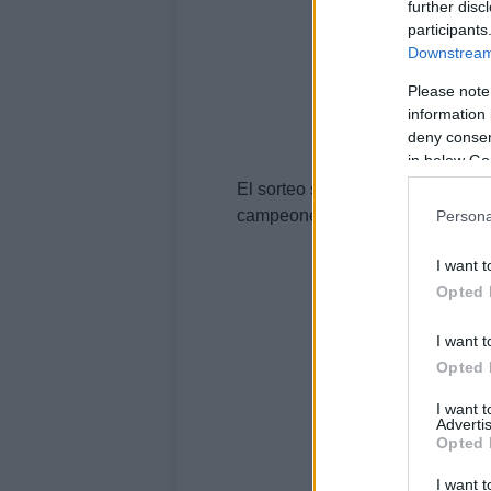
further disc
participants
Downstream 
Please note
information 
deny consent
in below Go
El sorteo se televisará a través 
campeones».
Persona
I want t
Opted 
I want t
Opted 
I want 
Advertis
Opted 
I want t