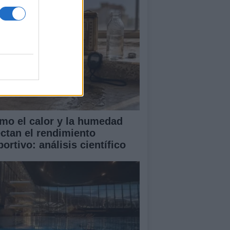
mo el calor y la humedad
ectan el rendimiento
ortivo: análisis científico