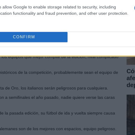
nes.
o allow Google to enable storage related to security, including
emible ya que arriba son imparables con la dupla Neymar y
cation functionality and fraud prevention, and other user protection.
o de la historia de la competición siempre es uno de los
CONFIRM
do como segundos de grupo, el equipo de Messi siempre opta al
 los equipos que mejor compite de la edición, rival complicado
Có
istóricos de la competición, probablemente sean el equipo de
af
dep
ta de Oro, los italianos serán peligrosos para cualquiera.
on a semifinales el año pasado, nadie quiere verse las caras
 de la pasada edición, su fútbol de ida y vuelta siempre causa
 alemanes son de los mejores con espacios, equipo peligroso.