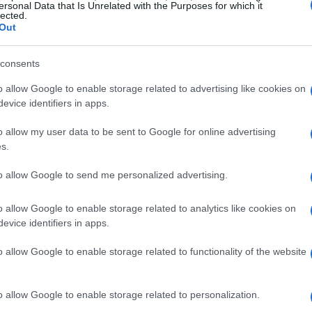
ersonal Data that Is Unrelated with the Purposes for which it
lected.
Out
Gu
consents
mo
han clasificado para las eliminatorias de los octavos
o allow Google to enable storage related to advertising like cookies on
evice identifiers in apps.
o allow my user data to be sent to Google for online advertising
 Guardiola buscará un año más hacerse con el máximo trofeo a
s.
eón busca repetir título, algo que solo el Real Madrid ha
to allow Google to send me personalized advertising.
etición.
ona, el equipo de Cristiano Ronaldo está entre los favoritos de
o allow Google to enable storage related to analytics like cookies on
evice identifiers in apps.
e aspira a todo esta temporada.
o allow Google to enable storage related to functionality of the website
nes, encabezados por el joven delantero Haaland son un peligro
VA
in
o allow Google to enable storage related to personalization.
lés es uno de los máximos favoritos para volver a ganar el