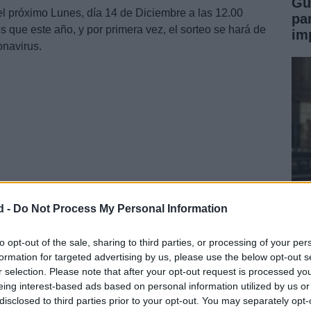
Gu
el próximo Lunes, día 14 de Diciembre a las 12.00
pa
s que este año, y por primera vez, el sorteo se hará de
im
onavirus.
d -
Do Not Process My Personal Information
Pu
de
to opt-out of the sale, sharing to third parties, or processing of your per
formation for targeted advertising by us, please use the below opt-out s
pr
r selection. Please note that after your opt-out request is processed y
eing interest-based ads based on personal information utilized by us or
disclosed to third parties prior to your opt-out. You may separately opt-