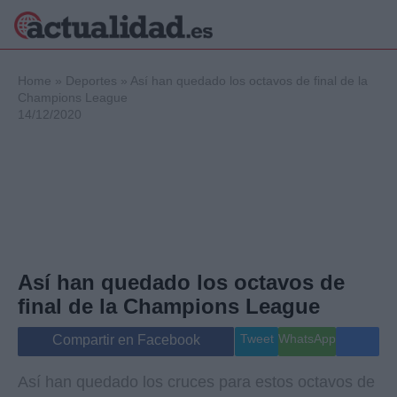
×
Home
»
Deportes
»
Así han quedado los octavos de final de la
Champions League
14/12/2020
Política
Ciencia y
Tecnología
Crónica
Deportes
Economía
Salud y Bienestar
Así han quedado los octavos de
Internacional
final de la Champions League
Gente
Viajes
Tweet
WhatsApp
Compartir en Facebook
Musica
Así han quedado los cruces para estos octavos de