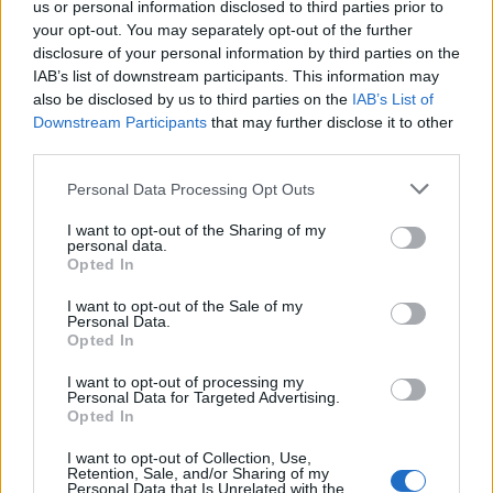
us or personal information disclosed to third parties prior to
your opt-out. You may separately opt-out of the further
disclosure of your personal information by third parties on the
IAB’s list of downstream participants. This information may
Programación deportiva gratuita: lo que
also be disclosed by us to third parties on the
IAB’s List of
Downstream Participants
that may further disclose it to other
no te puedes perder en agosto de 2026
third parties.
El verano de 2026 está repleto de eventos…
Please note that this website/app uses one or more Google
Personal Data Processing Opt Outs
services and may gather and store information including but
not limited to your visit or usage behaviour. You may click to
I want to opt-out of the Sharing of my
DEPORTES
personal data.
grant or deny consent to Google and its third-party tags to
Opted In
use your data for below specified purposes in below Google
consent section.
I want to opt-out of the Sale of my
Personal Data.
Opted In
I want to opt-out of processing my
Personal Data for Targeted Advertising.
Opted In
I want to opt-out of Collection, Use,
Retention, Sale, and/or Sharing of my
Personal Data that Is Unrelated with the