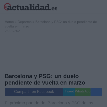
×
Home
»
Deportes
»
Barcelona y PSG: un duelo pendiente de
vuelta en marzo
23/02/2021
Política
Ciencia y
Tecnología
Crónica
Deportes
Economía
Salud y Bienestar
Barcelona y PSG: un duelo
Internacional
pendiente de vuelta en marzo
Gente
Viajes
Tweet
WhatsApp
Compartir en Facebook
Musica
El próximo partido del Barcelona y PSG de los