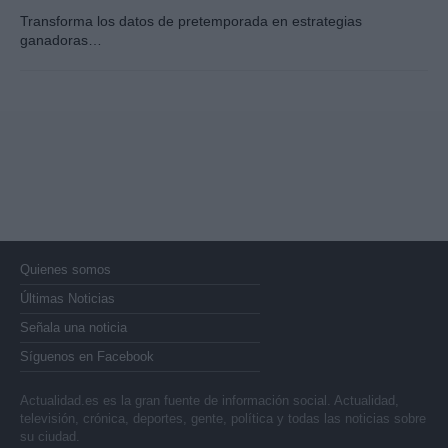
Transforma los datos de pretemporada en estrategias
ganadoras…
Quienes somos
Últimas Noticias
Señala una noticia
Síguenos en Facebook
Actualidad.es es la gran fuente de información social. Actualidad,
televisión, crónica, deportes, gente, política y todas las noticias sobre
su ciudad.