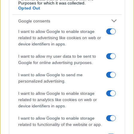
FIFA anuncia que las futbolistas recibirán
Purposes for which it was collected.
Opted Out
baja de maternidad
La FIFA anunció que las futbolistas profesionales recibirán…
Google consents
I want to allow Google to enable storage
related to advertising like cookies on web or
DEPORTES
device identifiers in apps.
I want to allow my user data to be sent to
Google for online advertising purposes.
I want to allow Google to send me
personalized advertising.
I want to allow Google to enable storage
related to analytics like cookies on web or
device identifiers in apps.
Cómo el calor y la humedad afectan el
I want to allow Google to enable storage
rendimiento deportivo: análisis científico
related to functionality of the website or app.
En 2019, el 25% de los maratonianos en…