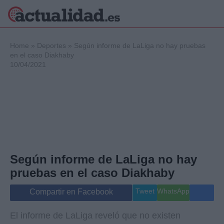
×
Home
»
Deportes
»
Según informe de LaLiga no hay pruebas
en el caso Diakhaby
10/04/2021
Política
Ciencia y
Tecnología
Crónica
Deportes
Economía
Salud y Bienestar
Según informe de LaLiga no hay
Internacional
pruebas en el caso Diakhaby
Gente
Viajes
Tweet
WhatsApp
Compartir en Facebook
Musica
El informe de LaLiga reveló que no existen