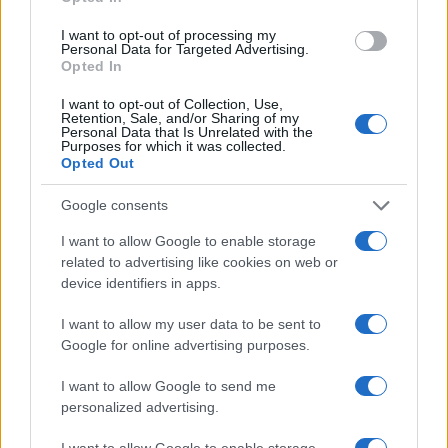
DEPORTES
I want to opt-out of processing my
Personal Data for Targeted Advertising.
Opted In
I want to opt-out of Collection, Use,
Retention, Sale, and/or Sharing of my
Personal Data that Is Unrelated with the
Purposes for which it was collected.
Opted Out
Google consents
I want to allow Google to enable storage
related to advertising like cookies on web or
FIFA anuncia que las futbolistas recibirán
device identifiers in apps.
baja de maternidad
I want to allow my user data to be sent to
La FIFA anunció que las futbolistas profesionales recibirán…
Google for online advertising purposes.
I want to allow Google to send me
DEPORTES
personalized advertising.
I want to allow Google to enable storage