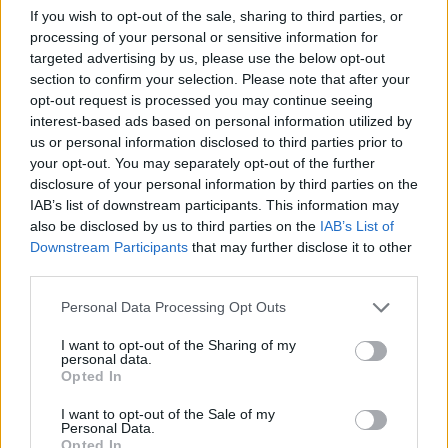
If you wish to opt-out of the sale, sharing to third parties, or
oro en Milan-Cortina 2026 ante Canadá
processing of your personal or sensitive information for
Estados Unidos ganó 2-1 a Canadá en Milan-Cortina…
targeted advertising by us, please use the below opt-out
section to confirm your selection. Please note that after your
opt-out request is processed you may continue seeing
DEPORTES
interest-based ads based on personal information utilized by
us or personal information disclosed to third parties prior to
your opt-out. You may separately opt-out of the further
disclosure of your personal information by third parties on the
IAB’s list of downstream participants. This information may
also be disclosed by us to third parties on the
IAB’s List of
Downstream Participants
that may further disclose it to other
third parties.
Please note that this website/app uses one or more Google
Personal Data Processing Opt Outs
services and may gather and store information including but
not limited to your visit or usage behaviour. You may click to
I want to opt-out of the Sharing of my
Programación deportiva gratuita: lo que
personal data.
grant or deny consent to Google and its third-party tags to
Opted In
no te puedes perder en agosto de 2026
use your data for below specified purposes in below Google
consent section.
I want to opt-out of the Sale of my
El verano de 2026 está repleto de eventos…
Personal Data.
Opted In