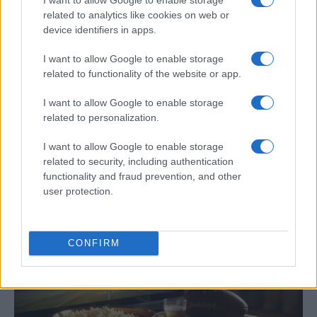
related to analytics like cookies on web or
device identifiers in apps.
I want to allow Google to enable storage
related to functionality of the website or app.
I want to allow Google to enable storage
related to personalization.
Cómo el calor y la humedad afectan el
I want to allow Google to enable storage
rendimiento deportivo: análisis científico
related to security, including authentication
functionality and fraud prevention, and other
En 2019, el 25% de los maratonianos en…
user protection.
DEPORTES
CONFIRM