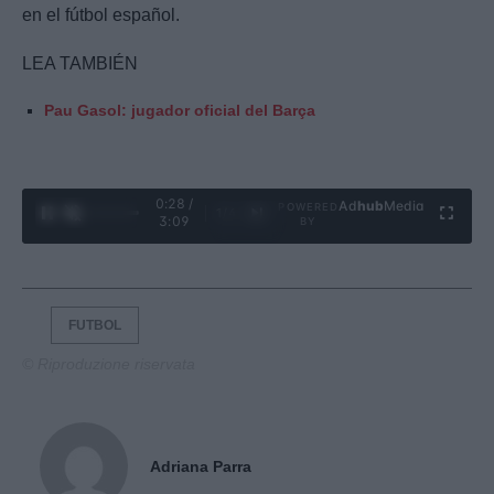
en el fútbol español.
LEA TAMBIÉN
Pau Gasol: jugador oficial del Barça
0:29 /
Ad
hub
Media
POWERED
1
/
4
3:09
BY
FUTBOL
© Riproduzione riservata
Adriana Parra