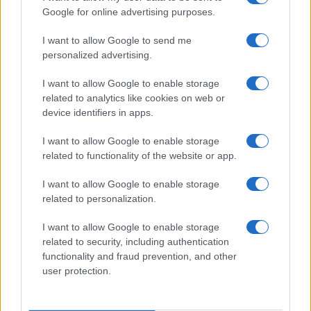
Google for online advertising purposes.
I want to allow Google to send me
Guía completa del 4-3-3: roles,
personalized advertising.
movimientos y ajustes tácticos
I want to allow Google to enable storage
related to analytics like cookies on web or
El 4-3-3 es una de las formaciones más…
device identifiers in apps.
I want to allow Google to enable storage
DEPORTES
related to functionality of the website or app.
I want to allow Google to enable storage
related to personalization.
I want to allow Google to enable storage
related to security, including authentication
functionality and fraud prevention, and other
user protection.
Últimas novedades en el fútbol español: