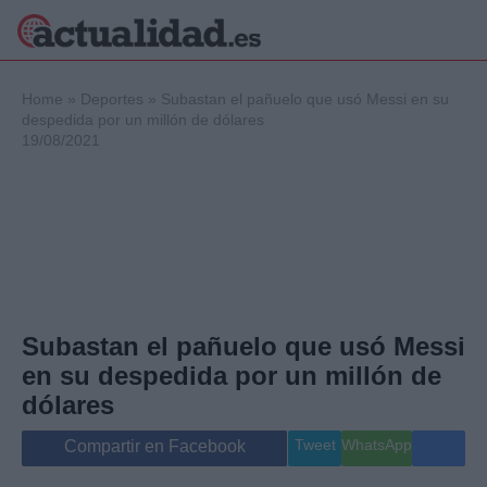
×
Home
»
Deportes
»
Subastan el pañuelo que usó Messi en su
despedida por un millón de dólares
19/08/2021
Política
Ciencia y
Tecnología
Crónica
Deportes
Economía
Salud y Bienestar
Subastan el pañuelo que usó Messi
Internacional
en su despedida por un millón de
Gente
Viajes
dólares
Musica
Tweet
WhatsApp
Compartir en Facebook