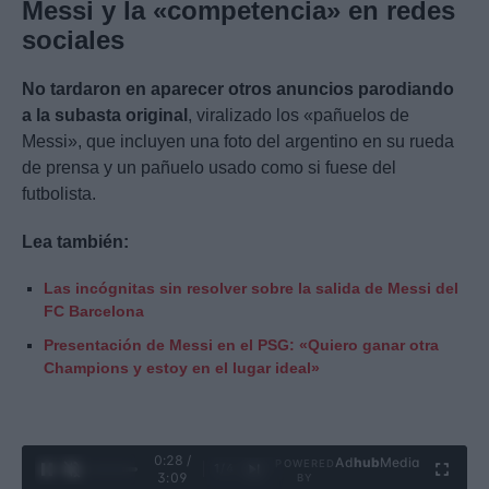
Messi y la «competencia» en redes
sociales
No tardaron en aparecer otros anuncios parodiando
a la subasta original
, viralizado los «pañuelos de
Messi», que incluyen una foto del argentino en su rueda
de prensa y un pañuelo usado como si fuese del
futbolista.
Lea también:
Las incógnitas sin resolver sobre la salida de Messi del
FC Barcelona
Presentación de Messi en el PSG: «Quiero ganar otra
Champions y estoy en el lugar ideal»
0:29 /
Ad
hub
Media
POWERED
1
/
4
3:09
BY