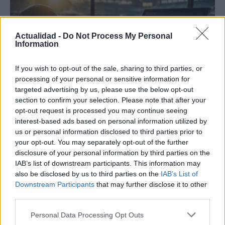
Actualidad -
Do Not Process My Personal
Information
If you wish to opt-out of the sale, sharing to third parties, or
processing of your personal or sensitive information for
targeted advertising by us, please use the below opt-out
section to confirm your selection. Please note that after your
opt-out request is processed you may continue seeing
Métricas clave para valorar amistosos y
interest-based ads based on personal information utilized by
sesiones de entrenamiento
us or personal information disclosed to third parties prior to
your opt-out. You may separately opt-out of the further
Transforma los datos de pretemporada en estrategias
disclosure of your personal information by third parties on the
ganadoras…
IAB’s list of downstream participants. This information may
also be disclosed by us to third parties on the
IAB’s List of
Downstream Participants
that may further disclose it to other
DEPORTES
third parties.
Please note that this website/app uses one or more Google
Personal Data Processing Opt Outs
services and may gather and store information including but