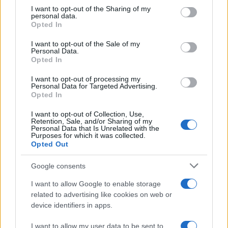
not limited to your visit or usage behaviour. You may click to
I want to opt-out of the Sharing of my
personal data.
grant or deny consent to Google and its third-party tags to
Opted In
use your data for below specified purposes in below Google
consent section.
I want to opt-out of the Sale of my
Personal Data.
Opted In
I want to opt-out of processing my
Guía completa para ver los partidos de
Personal Data for Targeted Advertising.
Opted In
fútbol más importantes de la semana
I want to opt-out of Collection, Use,
El fútbol está en pleno apogeo con partidos…
Retention, Sale, and/or Sharing of my
Personal Data that Is Unrelated with the
Purposes for which it was collected.
Opted Out
DEPORTES
Google consents
I want to allow Google to enable storage
related to advertising like cookies on web or
device identifiers in apps.
I want to allow my user data to be sent to