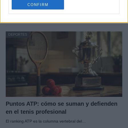
CONFIRM
fichajes, renovaciones y polémicas
El verano de 2026 está siendo intenso en…
DEPORTES
Puntos ATP: cómo se suman y defienden
en el tenis profesional
El ranking ATP es la columna vertebral del…