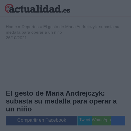
×
Home
»
Deportes
»
El gesto de Maria Andrejczyk: subasta su
medalla para operar a un niño
26/10/2021
Política
Ciencia y
Tecnología
Crónica
Deportes
Economía
Salud y Bienestar
El gesto de Maria Andrejczyk:
Internacional
subasta su medalla para operar a
Gente
Viajes
un niño
Musica
Tweet
WhatsApp
Compartir en Facebook