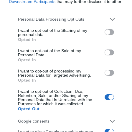
Downstream Participants
that may further disclose it to other
El VAR ha revolucionado el fútbol. Descubre cómo…
third parties.
Please note that this website/app uses one or more Google
Personal Data Processing Opt Outs
DEPORTES
services and may gather and store information including but
not limited to your visit or usage behaviour. You may click to
I want to opt-out of the Sharing of my
personal data.
grant or deny consent to Google and its third-party tags to
Opted In
use your data for below specified purposes in below Google
consent section.
I want to opt-out of the Sale of my
Personal Data.
Opted In
I want to opt-out of processing my
Personal Data for Targeted Advertising.
Opted In
Programación deportiva gratuita: lo que
I want to opt-out of Collection, Use,
Retention, Sale, and/or Sharing of my
no te puedes perder en agosto de 2026
Personal Data that Is Unrelated with the
Purposes for which it was collected.
Opted Out
El verano de 2026 está repleto de eventos…
Google consents
DEPORTES
I want to allow Google to enable storage