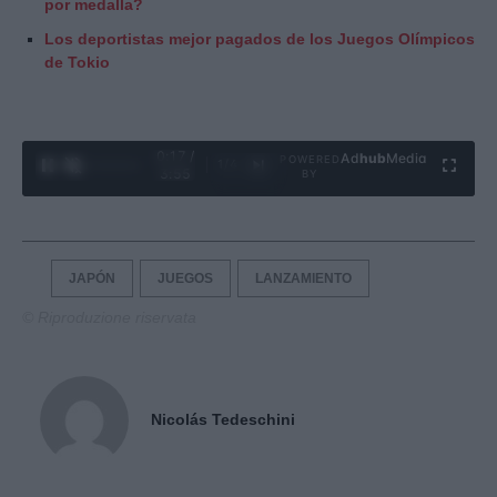
por medalla?
Los deportistas mejor pagados de los Juegos Olímpicos
de Tokio
0:18 /
Ad
hub
Media
POWERED
1
/
4
3:55
BY
JAPÓN
JUEGOS
LANZAMIENTO
© Riproduzione riservata
Nicolás Tedeschini