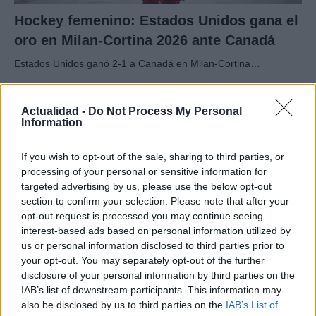
Hockey femenino: Estados Unidos gana el
oro en Milan-Cortina 2026 ante Canadá
Estados Unidos ganó 2-1 a Canadá en Milan-Cortina…
DEPORTES
Actualidad -
Do Not Process My Personal
Information
If you wish to opt-out of the sale, sharing to third parties, or
processing of your personal or sensitive information for
targeted advertising by us, please use the below opt-out
section to confirm your selection. Please note that after your
opt-out request is processed you may continue seeing
interest-based ads based on personal information utilized by
us or personal information disclosed to third parties prior to
your opt-out. You may separately opt-out of the further
disclosure of your personal information by third parties on the
VAR en el fútbol: cuándo interviene, qué
IAB’s list of downstream participants. This information may
revisa y qué no
also be disclosed by us to third parties on the
IAB’s List of