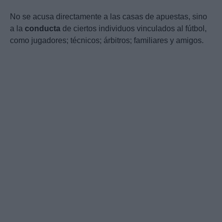
No se acusa directamente a las casas de apuestas, sino
a la
conducta
de ciertos individuos vinculados al fútbol,
como jugadores; técnicos; árbitros; familiares y amigos.