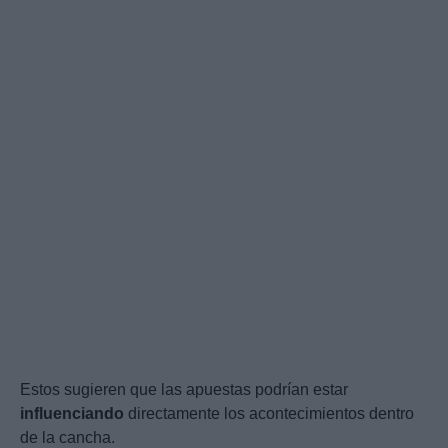
Estos sugieren que las apuestas podrían estar
influenciando
directamente los acontecimientos dentro
de la cancha.