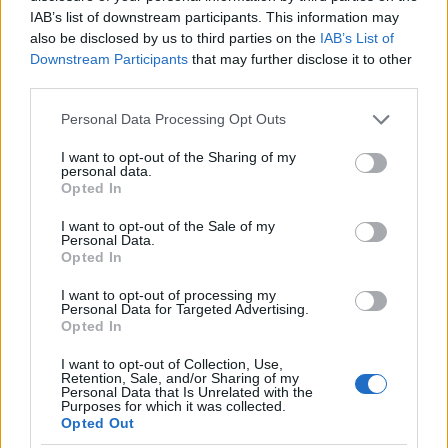
IAB’s list of downstream participants. This information may
also be disclosed by us to third parties on the
IAB’s List of
Métricas clave para valorar amistosos y
Downstream Participants
that may further disclose it to other
sesiones de entrenamiento
third parties.
Transforma los datos de pretemporada en estrategias
Please note that this website/app uses one or more Google
Personal Data Processing Opt Outs
ganadoras…
services and may gather and store information including but
not limited to your visit or usage behaviour. You may click to
I want to opt-out of the Sharing of my
personal data.
grant or deny consent to Google and its third-party tags to
Opted In
DEPORTES
use your data for below specified purposes in below Google
consent section.
I want to opt-out of the Sale of my
Personal Data.
Opted In
I want to opt-out of processing my
Personal Data for Targeted Advertising.
Opted In
I want to opt-out of Collection, Use,
Retention, Sale, and/or Sharing of my
Personal Data that Is Unrelated with the
Purposes for which it was collected.
Opted Out
Guía completa para ver los partidos de