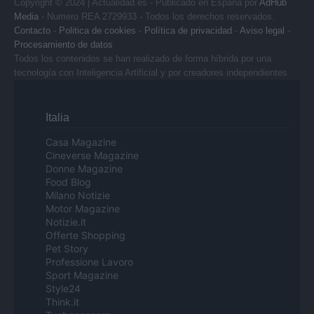
Copyright © 2024 | Actualidad.es - Publicado en España por
AdHub
Media
- Numero REA 2729933 - Todos los derechos reservados.
Contacto
-
Politica de cookies
-
Política de privacidad
-
Aviso legal
-
Procesamiento de datos
Todos los contenidos se han realizado de forma híbrida por una
tecnología con Inteligencia Artificial y por creadores independientes
Italia
Casa Magazine
Cineverse Magazine
Donne Magazine
Food Blog
Milano Notizie
Motor Magazine
Notizie.it
Offerte Shopping
Pet Story
Professione Lavoro
Sport Magazine
Style24
Think.it