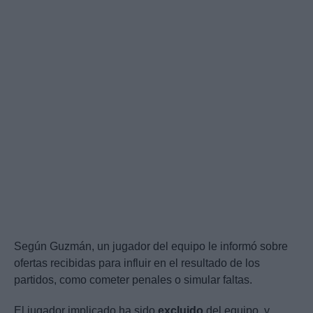
Según Guzmán, un jugador del equipo le informó sobre
ofertas recibidas para influir en el resultado de los
partidos, como cometer penales o simular faltas.
El jugador implicado ha sido
excluido
del equipo, y