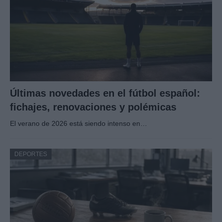
Últimas novedades en el fútbol español:
fichajes, renovaciones y polémicas
El verano de 2026 está siendo intenso en…
DEPORTES