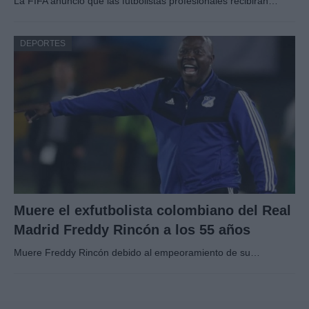
La FIFA anunció que las futbolistas profesionales recibirán…
DEPORTES
Muere el exfutbolista colombiano del Real
Madrid Freddy Rincón a los 55 años
Muere Freddy Rincón debido al empeoramiento de su…