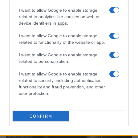
El verano de 2026 está repleto de eventos…
I want to allow Google to enable storage
related to analytics like cookies on web or
device identifiers in apps.
DEPORTES
I want to allow Google to enable storage
related to functionality of the website or app.
I want to allow Google to enable storage
related to personalization.
I want to allow Google to enable storage
related to security, including authentication
functionality and fraud prevention, and other
user protection.
FIFA anuncia que las futbolistas recibirán
baja de maternidad
CONFIRM
La FIFA anunció que las futbolistas profesionales recibirán…
DEPORTES