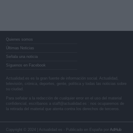
Quienes somos
Últimas Noticias
Señala una noticia
Síguenos en Facebook
Actualidad.es es la gran fuente de información social. Actualidad,
televisión, crónica, deportes, gente, política y todas las noticias sobre
su ciudad.
Para señalar a la redacción de cualquier error en el uso del material
confidencial, escríbanos a
staff@actualidad.es
: nos ocuparemos de
la retirada del material que atenta contra los derechos de terceros.
Copyright © 2024 | Actualidad.es - Publicado en España por
AdHub