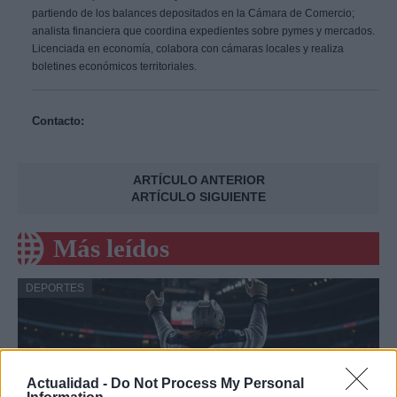
partiendo de los balances depositados en la Cámara de Comercio;
analista financiera que coordina expedientes sobre pymes y mercados.
Licenciada en economía, colabora con cámaras locales y realiza
boletines económicos territoriales.
Contacto:
ARTÍCULO ANTERIOR
ARTÍCULO SIGUIENTE
Más leídos
DEPORTES
Actualidad -
Do Not Process My Personal