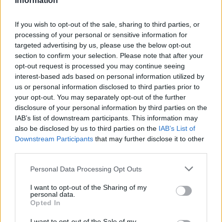
Information
If you wish to opt-out of the sale, sharing to third parties, or
processing of your personal or sensitive information for
targeted advertising by us, please use the below opt-out
section to confirm your selection. Please note that after your
Hockey femenino: Estados Unidos gana el
opt-out request is processed you may continue seeing
oro en Milan-Cortina 2026 ante Canadá
interest-based ads based on personal information utilized by
us or personal information disclosed to third parties prior to
Estados Unidos ganó 2-1 a Canadá en Milan-Cortina…
your opt-out. You may separately opt-out of the further
disclosure of your personal information by third parties on the
IAB’s list of downstream participants. This information may
DEPORTES
also be disclosed by us to third parties on the
IAB’s List of
Downstream Participants
that may further disclose it to other
third parties.
Please note that this website/app uses one or more Google
Personal Data Processing Opt Outs
services and may gather and store information including but
not limited to your visit or usage behaviour. You may click to
I want to opt-out of the Sharing of my
personal data.
grant or deny consent to Google and its third-party tags to
Opted In
use your data for below specified purposes in below Google
consent section.
I want to opt-out of the Sale of my