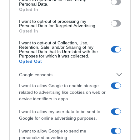
Personal Data.
Opted In
VAR en el fútbol: cuándo interviene, qué
revisa y qué no
I want to opt-out of processing my
Personal Data for Targeted Advertising.
El VAR ha revolucionado el fútbol. Descubre cómo…
Opted In
I want to opt-out of Collection, Use,
Retention, Sale, and/or Sharing of my
DEPORTES
Personal Data that Is Unrelated with the
Purposes for which it was collected.
Opted Out
Google consents
I want to allow Google to enable storage
related to advertising like cookies on web or
device identifiers in apps.
I want to allow my user data to be sent to
Google for online advertising purposes.
Programación deportiva gratuita: lo que
I want to allow Google to send me
no te puedes perder en agosto de 2026
personalized advertising.