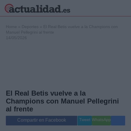
×
Home
»
Deportes
»
El Real Betis vuelve a la Champions con
Manuel Pellegrini al frente
14/05/2026
Política
Ciencia y
Tecnología
Crónica
Deportes
Economía
Salud y Bienestar
El Real Betis vuelve a la
Internacional
Champions con Manuel Pellegrini
Gente
Viajes
al frente
Musica
Tweet
WhatsApp
Compartir en Facebook