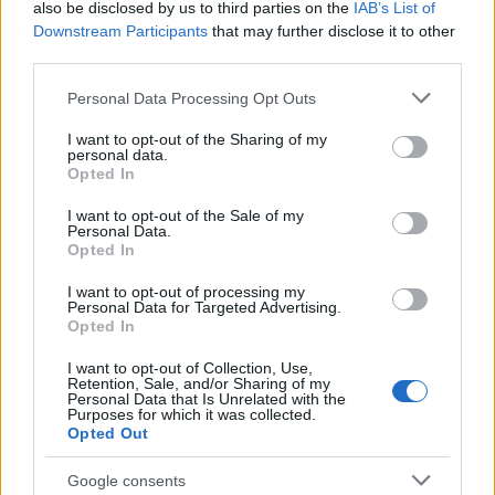
also be disclosed by us to third parties on the
IAB’s List of
oro en Milan-Cortina 2026 ante Canadá
Downstream Participants
that may further disclose it to other
third parties.
Estados Unidos ganó 2-1 a Canadá en Milan-Cortina…
Please note that this website/app uses one or more Google
Personal Data Processing Opt Outs
services and may gather and store information including but
DEPORTES
not limited to your visit or usage behaviour. You may click to
I want to opt-out of the Sharing of my
personal data.
grant or deny consent to Google and its third-party tags to
Opted In
use your data for below specified purposes in below Google
consent section.
I want to opt-out of the Sale of my
Personal Data.
Opted In
I want to opt-out of processing my
Personal Data for Targeted Advertising.
Opted In
I want to opt-out of Collection, Use,
Retention, Sale, and/or Sharing of my
Programación deportiva gratuita: lo que
Personal Data that Is Unrelated with the
Purposes for which it was collected.
no te puedes perder en agosto de 2026
Opted Out
El verano de 2026 está repleto de eventos…
Google consents