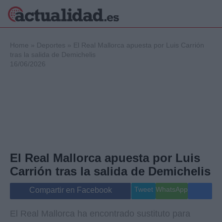
×
Home
»
Deportes
»
El Real Mallorca apuesta por Luis Carrión
tras la salida de Demichelis
16/06/2026
Política
Ciencia y
Tecnología
Crónica
Deportes
Economía
Salud y Bienestar
El Real Mallorca apuesta por Luis
Internacional
Carrión tras la salida de Demichelis
Gente
Viajes
Tweet
WhatsApp
Compartir en Facebook
Musica
El Real Mallorca ha encontrado sustituto para