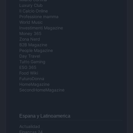
Luxury Club
Il Calcio Online
Professione mamma
World Music
Investimenti Magazine
Money 365
Zona Nerd
B2B Magazine
People Magazine
Day Travel
Tutto Gaming
ESG 365
Food Wiki
FuturoDonna
HomeMagazine
SecondHomeMagazine
Espana y Latinoamerica
Actualidad
Finanzas 24