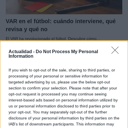
VAR en el fútbol: cuándo interviene, qué
revisa y qué no
El VAR ha revolucionado el fútbol. Descubre cómo…
Actualidad -
Do Not Process My Personal
Information
DEPORTES
If you wish to opt-out of the sale, sharing to third parties, or
processing of your personal or sensitive information for
targeted advertising by us, please use the below opt-out
section to confirm your selection. Please note that after your
opt-out request is processed you may continue seeing
interest-based ads based on personal information utilized by
us or personal information disclosed to third parties prior to
your opt-out. You may separately opt-out of the further
disclosure of your personal information by third parties on the
IAB’s list of downstream participants. This information may
Hockey femenino: Estados Unidos gana el