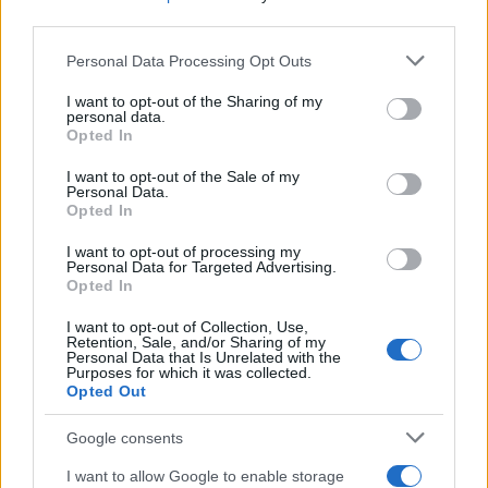
CRÓNICA
third parties.
Please note that this website/app uses one or more Google
Personal Data Processing Opt Outs
services and may gather and store information including but
not limited to your visit or usage behaviour. You may click to
I want to opt-out of the Sharing of my
personal data.
grant or deny consent to Google and its third-party tags to
Opted In
use your data for below specified purposes in below Google
consent section.
I want to opt-out of the Sale of my
Personal Data.
Opted In
I want to opt-out of processing my
Tragedia en Santa Susanna: un bombero
Personal Data for Targeted Advertising.
Opted In
fallece durante un incendio en un hotel
I want to opt-out of Collection, Use,
Un bombero de la Generalitat pierde la vida…
Retention, Sale, and/or Sharing of my
Personal Data that Is Unrelated with the
Purposes for which it was collected.
Opted Out
CRÓNICA
Google consents
I want to allow Google to enable storage