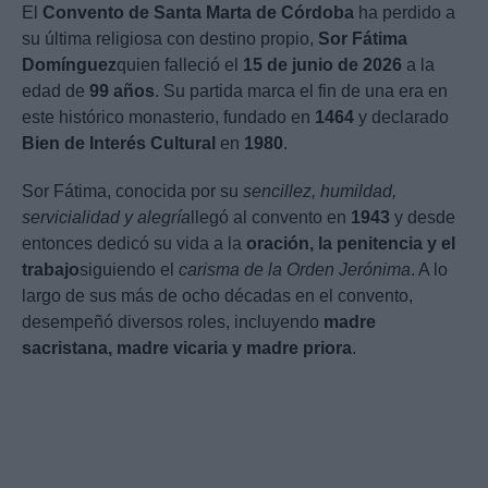
El
Convento de Santa Marta de Córdoba
ha perdido a
su última religiosa con destino propio,
Sor Fátima
Domínguez
quien falleció el
15 de junio de 2026
a la
edad de
99 años
. Su partida marca el fin de una era en
este histórico monasterio, fundado en
1464
y declarado
Bien de Interés Cultural
en
1980
.
Sor Fátima, conocida por su
sencillez, humildad,
servicialidad y alegría
llegó al convento en
1943
y desde
entonces dedicó su vida a la
oración, la penitencia y el
trabajo
siguiendo el
carisma de la Orden Jerónima
. A lo
largo de sus más de ocho décadas en el convento,
desempeñó diversos roles, incluyendo
madre
sacristana, madre vicaria y madre priora
.