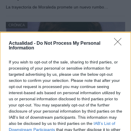
La trayectoria de Moraleda promete un nuevo rumbo…
CRÓNICA
Actualidad -
Do Not Process My Personal
Information
If you wish to opt-out of the sale, sharing to third parties, or
processing of your personal or sensitive information for
targeted advertising by us, please use the below opt-out
section to confirm your selection. Please note that after your
opt-out request is processed you may continue seeing
interest-based ads based on personal information utilized by
Nuevo giro en el caso Yéremi Vargas:
us or personal information disclosed to third parties prior to
desvelan el informe forense
your opt-out. You may separately opt-out of the further
disclosure of your personal information by third parties on the
El ‘caso Yéremi Vargas’, el niño desaparecido en 2007…
IAB’s list of downstream participants. This information may
also be disclosed by us to third parties on the
IAB’s List of
Downstream Participants
that may further disclose it to other