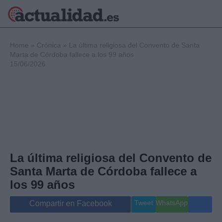
×
Home
»
Crónica
»
La última religiosa del Convento de Santa
Marta de Córdoba fallece a los 99 años
15/06/2026
Política
Ciencia y
Tecnología
Crónica
Deportes
Economía
Salud y Bienestar
La última religiosa del Convento de
Internacional
Santa Marta de Córdoba fallece a
Gente
Viajes
los 99 años
Musica
Tweet
WhatsApp
Compartir en Facebook