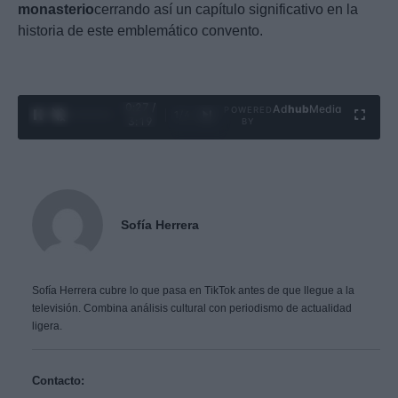
monasterio
cerrando así un capítulo significativo en la
historia de este emblemático convento.
0:29 /
Ad
hub
Media
POWERED
1
/
4
3:19
BY
Sofía Herrera
Sofía Herrera cubre lo que pasa en TikTok antes de que llegue a la
televisión. Combina análisis cultural con periodismo de actualidad
ligera.
Contacto: