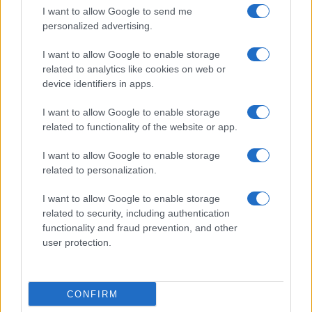
baja de maternidad
I want to allow Google to send me
personalized advertising.
La FIFA anunció que las futbolistas profesionales recibirán…
I want to allow Google to enable storage
related to analytics like cookies on web or
DEPORTES
device identifiers in apps.
I want to allow Google to enable storage
related to functionality of the website or app.
I want to allow Google to enable storage
related to personalization.
I want to allow Google to enable storage
related to security, including authentication
functionality and fraud prevention, and other
Métricas clave para valorar amistosos y
user protection.
sesiones de entrenamiento
Transforma los datos de pretemporada en estrategias
CONFIRM
ganadoras…