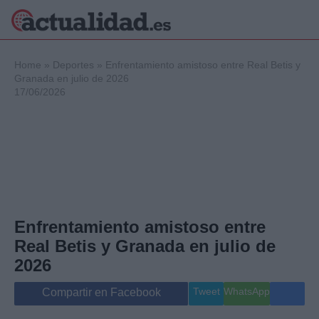
×
Home
»
Deportes
»
Enfrentamiento amistoso entre Real Betis y
Granada en julio de 2026
17/06/2026
Política
Ciencia y
Tecnología
Crónica
Deportes
Economía
Salud y Bienestar
Enfrentamiento amistoso entre
Internacional
Real Betis y Granada en julio de
Gente
Viajes
2026
Musica
Tweet
WhatsApp
Compartir en Facebook