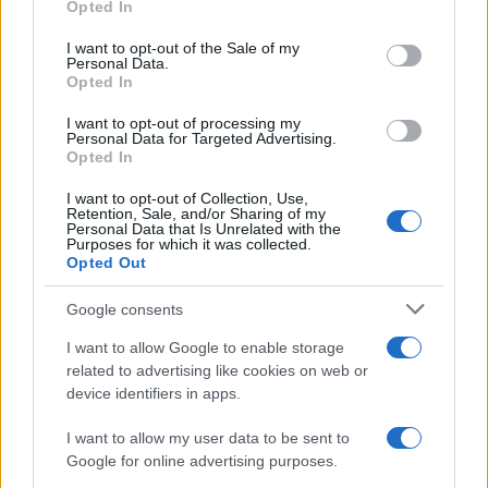
Opted In
use your data for below specified purposes in below Google
consent section.
I want to opt-out of the Sale of my
Personal Data.
Programación deportiva gratuita: lo que
Opted In
no te puedes perder en agosto de 2026
I want to opt-out of processing my
El verano de 2026 está repleto de eventos…
Personal Data for Targeted Advertising.
Opted In
I want to opt-out of Collection, Use,
DEPORTES
Retention, Sale, and/or Sharing of my
Personal Data that Is Unrelated with the
Purposes for which it was collected.
Opted Out
Google consents
I want to allow Google to enable storage
related to advertising like cookies on web or
device identifiers in apps.
I want to allow my user data to be sent to
Google for online advertising purposes.
FIFA anuncia que las futbolistas recibirán