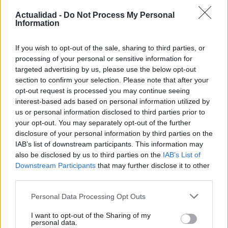
Actualidad -
Do Not Process My Personal
Information
If you wish to opt-out of the sale, sharing to third parties, or
processing of your personal or sensitive information for
targeted advertising by us, please use the below opt-out
VAR en el fútbol: cuándo interviene, qué
section to confirm your selection. Please note that after your
revisa y qué no
opt-out request is processed you may continue seeing
interest-based ads based on personal information utilized by
El VAR ha revolucionado el fútbol. Descubre cómo…
us or personal information disclosed to third parties prior to
your opt-out. You may separately opt-out of the further
disclosure of your personal information by third parties on the
DEPORTES
IAB’s list of downstream participants. This information may
also be disclosed by us to third parties on the
IAB’s List of
Downstream Participants
that may further disclose it to other
third parties.
Please note that this website/app uses one or more Google
Personal Data Processing Opt Outs
services and may gather and store information including but
not limited to your visit or usage behaviour. You may click to
I want to opt-out of the Sharing of my
personal data.
grant or deny consent to Google and its third-party tags to