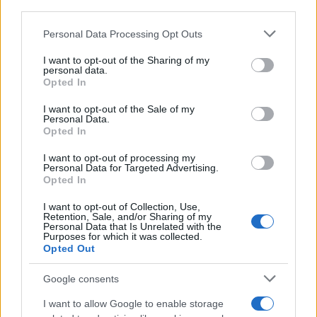
third parties.
Please note that this website/app uses one or more Google
Personal Data Processing Opt Outs
ECONOMÍA
services and may gather and store information including but
not limited to your visit or usage behaviour. You may click to
I want to opt-out of the Sharing of my
personal data.
grant or deny consent to Google and its third-party tags to
Opted In
use your data for below specified purposes in below Google
consent section.
I want to opt-out of the Sale of my
Personal Data.
Opted In
I want to opt-out of processing my
Personal Data for Targeted Advertising.
Opted In
I want to opt-out of Collection, Use,
Barreras no arancelarias: normas
Retention, Sale, and/or Sharing of my
Personal Data that Is Unrelated with the
técnicas, subsidios y compras públicas
Purposes for which it was collected.
Opted Out
El proteccionismo no siempre se manifiesta a través…
Google consents
ECONOMÍA
I want to allow Google to enable storage