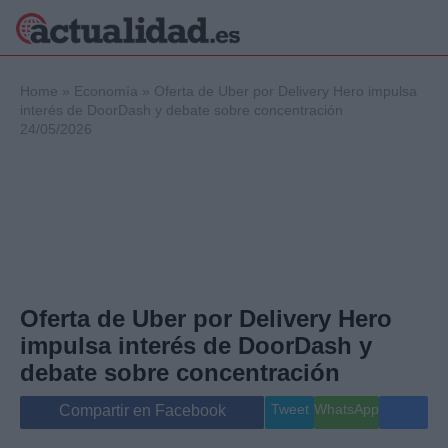
×
Home
»
Economía
»
Oferta de Uber por Delivery Hero impulsa
interés de DoorDash y debate sobre concentración
24/05/2026
Política
Ciencia y
Tecnología
Crónica
Deportes
Economía
Salud y Bienestar
Oferta de Uber por Delivery Hero
Internacional
impulsa interés de DoorDash y
Gente
Viajes
debate sobre concentración
Musica
Tweet
WhatsApp
Compartir en Facebook