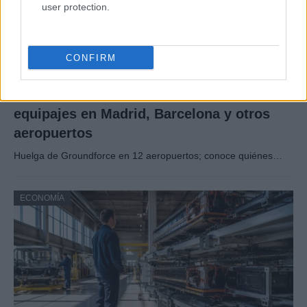
user protection.
CONFIRM
Paros de Groundforce afectan vuelos y
equipajes en Madrid, Barcelona y otros
aeropuertos
Huelga de Groundforce en 12 aeropuertos; conoce quiénes…
ECONOMÍA