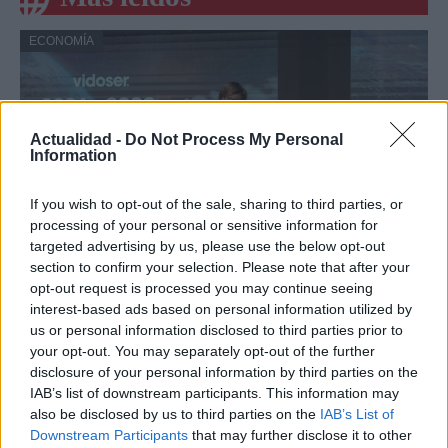
ECONOMÍA
Actualidad -
Do Not Process My Personal
Information
If you wish to opt-out of the sale, sharing to third parties, or
processing of your personal or sensitive information for
targeted advertising by us, please use the below opt-out
section to confirm your selection. Please note that after your
Vidoser cierra una ronda puente de 1
opt-out request is processed you may continue seeing
millón de euros, supera los 5 millones de
interest-based ads based on personal information utilized by
us or personal information disclosed to third parties prior to
euros de ARR en el primer semestre de
your opt-out. You may separately opt-out of the further
2026 y lanza su plataforma de Creator
disclosure of your personal information by third parties on the
Marketing en España
IAB’s list of downstream participants. This information may
also be disclosed by us to third parties on the
IAB’s List of
Vidoser, la marca internacional de go-to-market de
Downstream Participants
that may further disclose it to other
CreationDose,…