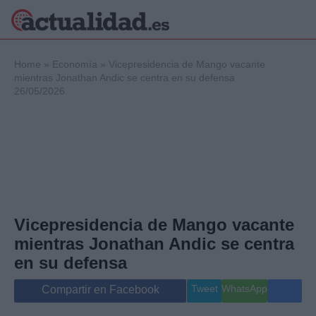
×
Home
»
Economía
»
Vicepresidencia de Mango vacante
mientras Jonathan Andic se centra en su defensa
26/05/2026
Política
Ciencia y
Tecnología
Crónica
Deportes
Economía
Salud y Bienestar
Vicepresidencia de Mango vacante
Internacional
mientras Jonathan Andic se centra
Gente
Viajes
en su defensa
Musica
Tweet
WhatsApp
Compartir en Facebook