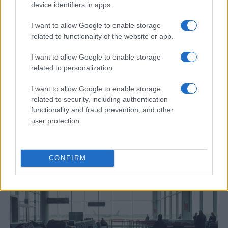
device identifiers in apps.
I want to allow Google to enable storage
related to functionality of the website or app.
I want to allow Google to enable storage
related to personalization.
I want to allow Google to enable storage
related to security, including authentication
Barreras no arancelarias: normas
functionality and fraud prevention, and other
user protection.
técnicas, subsidios y compras públicas
El proteccionismo no siempre se manifiesta a través…
CONFIRM
ECONOMÍA