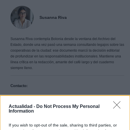
Susanna Riva
Susanna Riva contempla Bolonia desde la ventana del Archivo del
Estado, donde una vez pasó una semana consultando legajos sobre las
cooperativas de la ciudad: ese documento marcó la decisión editorial
de profundizar en las responsabilidades institucionales. Mantiene una
línea crítica en la redacción, amante del café largo y del cuaderno
siempre lleno.
Contacto:
ARTÍCULO ANTERIOR
Actualidad -
Do Not Process My Personal
ARTÍCULO SIGUIENTE
Information
If you wish to opt-out of the sale, sharing to third parties, or
Más leídos