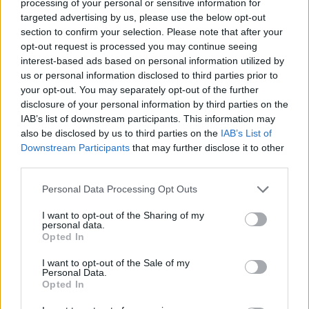
processing of your personal or sensitive information for
targeted advertising by us, please use the below opt-out
ECONOMÍA
section to confirm your selection. Please note that after your
opt-out request is processed you may continue seeing
interest-based ads based on personal information utilized by
us or personal information disclosed to third parties prior to
your opt-out. You may separately opt-out of the further
disclosure of your personal information by third parties on the
IAB’s list of downstream participants. This information may
also be disclosed by us to third parties on the
IAB’s List of
Downstream Participants
that may further disclose it to other
third parties.
Please note that this website/app uses one or more Google
Personal Data Processing Opt Outs
Vidoser cierra una ronda puente de 1
services and may gather and store information including but
millón de euros, supera los 5 millones de
not limited to your visit or usage behaviour. You may click to
I want to opt-out of the Sharing of my
personal data.
euros de ARR en el primer semestre de
grant or deny consent to Google and its third-party tags to
Opted In
use your data for below specified purposes in below Google
2026 y lanza su plataforma de Creator
consent section.
I want to opt-out of the Sale of my
Marketing en España
Personal Data.
Opted In
Vidoser, la marca internacional de go-to-market de
CreationDose,…