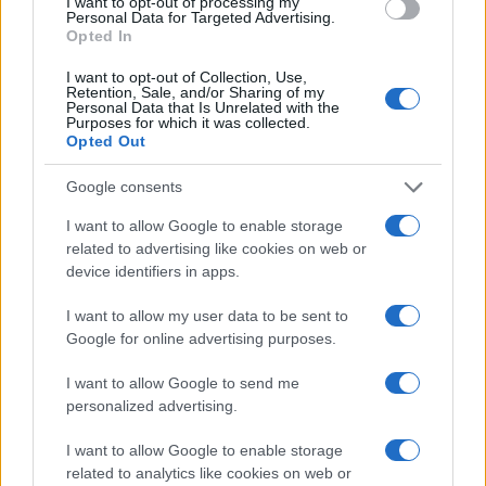
I want to opt-out of processing my
Personal Data for Targeted Advertising.
Opted In
ECONOMÍA
I want to opt-out of Collection, Use,
Retention, Sale, and/or Sharing of my
Personal Data that Is Unrelated with the
Purposes for which it was collected.
Opted Out
Google consents
I want to allow Google to enable storage
related to advertising like cookies on web or
device identifiers in apps.
I want to allow my user data to be sent to
Cómo medir la productividad por hora
Google for online advertising purposes.
trabajada y por trabajador
I want to allow Google to send me
Explora la productividad desde diferentes ángulos y su…
personalized advertising.
I want to allow Google to enable storage
ECONOMÍA
related to analytics like cookies on web or