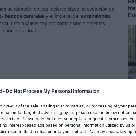
Fa
fr
do su atención en tres factores clave: la evolución de
Eu
los
bancos centrales
y el impacto de las
tensiones
obal. Este análisis explora cómo estos elementos
inanciero actual.
d -
Do Not Process My Personal Information
Có
po
to opt-out of the sale, sharing to third parties, or processing of your per
l crecimiento en renta variable
formation for targeted advertising by us, please use the below opt-out s
tr
r selection. Please note that after your opt-out request is processed y
ense ha sido el principal impulsor del
mercado de
eing interest-based ads based on personal information utilized by us or
disclosed to third parties prior to your opt-out. You may separately opt-
s compañías relacionadas con