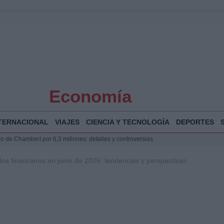
Economía
TERNACIONAL
VIAJES
CIENCIA Y TECNOLOGÍA
DEPORTES
 Bogotá 2026: fecha, recorrido y actividades especiales
a Juan Jesús Vivas en Palma para analizar la situación en Ceuta
dos financieros en junio de 2026: tendencias y perspectivas
la Illa Plana: Menorca apuesta por el deporte náutico sostenible
 y humanitario en Ceuta tras la llegada masiva de migrantes
o de Chamberí por 6,3 millones: detalles y controversias