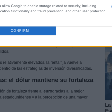
Vi
o allow Google to enable storage related to security, including
pu
cation functionality and fraud prevention, and other user protection.
su
de
de
de
CONFIRM
s de rentabilidad ofrecen
oportunidades atractivas
Es
nerar ingresos recurrentes y diversificar sus carteras.
ado una notable resiliencia, respaldado por unos
idos.
s relativamente elevados, la renta fija vuelve a
ntro de las estrategias de inversión diversificadas.
s: el dólar mantiene su fortaleza
n de fortaleza frente al
euro
gracias a la mejor
ía estadounidense y a la percepción de una mayor
La
Es