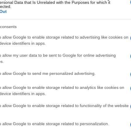
ersonal Data that Is Unrelated with the Purposes for which it
 esta tendencia.
lected.
Out
strado una notable capacidad de adaptación, con una
ia artificial que previsiblemente seguirá siendo un
consents
El
s.
0.
o allow Google to enable storage related to advertising like cookies on
de
evice identifiers in apps.
es en un entorno de transición
me
o allow my user data to be sent to Google for online advertising
xperimentado un período de transición, con
s.
ndimientos y ajustes puntuales en las cotizaciones.
ipal factor de vigilancia para este tipo de activo.
to allow Google to send me personalized advertising.
o allow Google to enable storage related to analytics like cookies on
evice identifiers in apps.
o allow Google to enable storage related to functionality of the website
o allow Google to enable storage related to personalization.