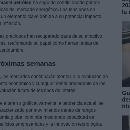
imas
el
petróleo
ha seguido condicionado por los
20
micas del mercado energético. Las tensiones en
la
un elemento clave debido a su potencial impacto
 inflación.
es preciosos han recuperado parte de su atractivo
res, reafirmando su papel como herramientas de
ncertidumbre.
próximas semanas
 los mercados continuarán atentos a la evolución de
miento económico y cualquier señal procedente de los
olución futura de los tipos de interés.
Gu
de
 alteren significativamente la tendencia actual, se
ti
aracterizado por movimientos dentro de rangos
nomía global continúa mostrando capacidad de
eficios empresariales y la innovación tecnológica