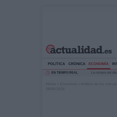
POLÍTICA
CRÓNICA
ECONOMÍA
IN
EN TIEMPO REAL
Ciclovía Nocturna
Felipe VI recibe 
Home
»
Economía
»
Análisis de los merca
Rehabilitación de 
08/06/2026
Impacto económico
La compra del átic