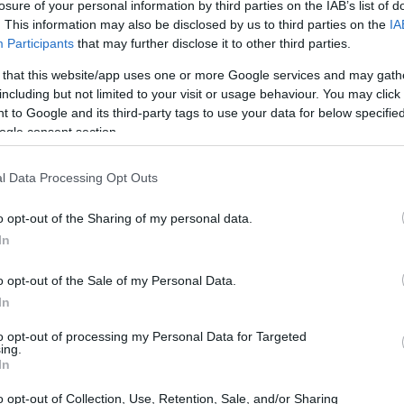
losure of your personal information by third parties on the IAB’s list of
ón
infraestructura digital
y
software avanzado
han
. This information may also be disclosed by us to third parties on the
IA
nificativo, impulsado por el desarrollo de la
Participants
that may further disclose it to other third parties.
 that this website/app uses one or more Google services and may gath
including but not limited to your visit or usage behaviour. You may click 
 to Google and its third-party tags to use your data for below specifi
ogle consent section.
l Data Processing Opt Outs
La
Es
o opt-out of the Sharing of my personal data.
po
In
UE
o opt-out of the Sale of my Personal Data.
In
to opt-out of processing my Personal Data for Targeted
ing.
cnicas
observadas a mediados de mes, los principales
In
a tendencia positiva. La
fortaleza de los beneficios
 los inversores
en el crecimiento estructural del sector
o opt-out of Collection, Use, Retention, Sale, and/or Sharing