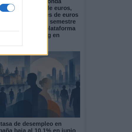
doser cierra una ronda
ente de 1 millón de euros,
pera los 5 millones de euros
 ARR en el primer semestre
 2026 y lanza su plataforma
 Creator Marketing en
paña
 tasa de desempleo en
paña baja al 10.1% en junio