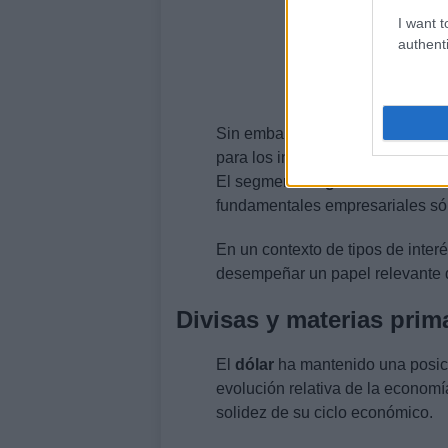
I want t
authenti
Sin embargo, los niveles actuale
para los inversores que buscan ge
El segmento
High Yield
ha mostr
fundamentales empresariales sól
En un contexto de tipos de interé
desempeñar un papel relevante de
Divisas y materias prima
El
dólar
ha mantenido una posició
evolución relativa de la econom
solidez de su ciclo económico.