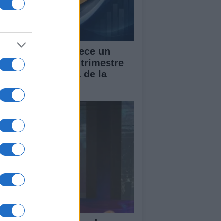
 PIB de España crece un
7% en el segundo trimestre
 2026, por encima de la
dia de la UE