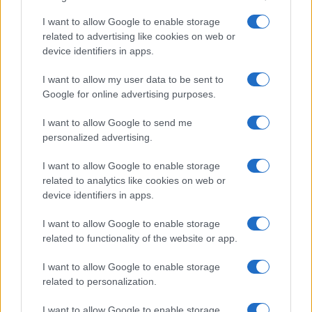
ECONOMÍA
I want to allow Google to enable storage
related to advertising like cookies on web or
device identifiers in apps.
I want to allow my user data to be sent to
Google for online advertising purposes.
I want to allow Google to send me
personalized advertising.
I want to allow Google to enable storage
La tasa de desempleo en España baja al
related to analytics like cookies on web or
10,1% en junio, por encima de la media de
device identifiers in apps.
la UE
I want to allow Google to enable storage
related to functionality of the website or app.
España registra una tasa de desempleo del 10,1%…
I want to allow Google to enable storage
related to personalization.
ECONOMÍA
I want to allow Google to enable storage