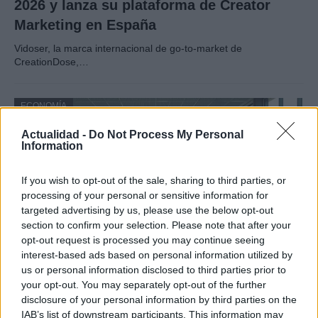
2026 y lanza su plataforma de Creator
Marketing en España
Vidoser, la marca internacional de go-to-market de
CreationDose,…
ECONOMÍA
Actualidad -
Do Not Process My Personal
Information
If you wish to opt-out of the sale, sharing to third parties, or
processing of your personal or sensitive information for
targeted advertising by us, please use the below opt-out
section to confirm your selection. Please note that after your
opt-out request is processed you may continue seeing
interest-based ads based on personal information utilized by
us or personal information disclosed to third parties prior to
Paros de Groundforce afectan vuelos y
your opt-out. You may separately opt-out of the further
equipajes en Madrid, Barcelona y otros
disclosure of your personal information by third parties on the
IAB’s list of downstream participants. This information may
aeropuertos