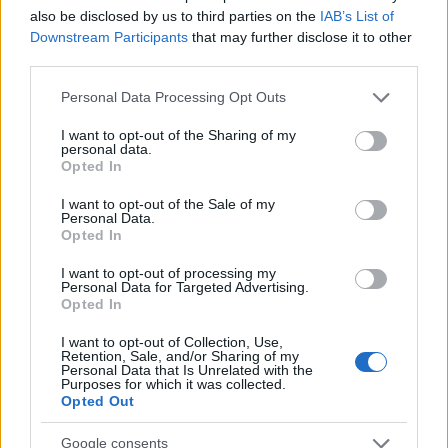
also be disclosed by us to third parties on the
IAB’s List of
Huelga de Groundforce en 12 aeropuertos; conoce quiénes…
Downstream Participants
that may further disclose it to other
third parties.
Please note that this website/app uses one or more Google
ECONOMÍA
Personal Data Processing Opt Outs
services and may gather and store information including but
not limited to your visit or usage behaviour. You may click to
I want to opt-out of the Sharing of my
personal data.
grant or deny consent to Google and its third-party tags to
Opted In
use your data for below specified purposes in below Google
consent section.
I want to opt-out of the Sale of my
Personal Data.
Opted In
I want to opt-out of processing my
Personal Data for Targeted Advertising.
Opted In
Cómo medir la productividad por hora
I want to opt-out of Collection, Use,
Retention, Sale, and/or Sharing of my
trabajada y por trabajador
Personal Data that Is Unrelated with the
Purposes for which it was collected.
Explora la productividad desde diferentes ángulos y su…
Opted Out
Google consents