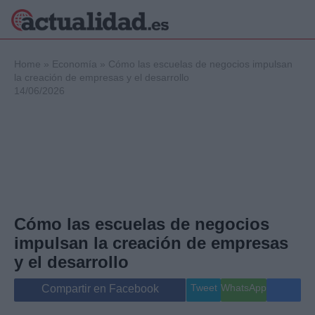
×
Home
»
Economía
»
Cómo las escuelas de negocios impulsan
la creación de empresas y el desarrollo
14/06/2026
Política
Ciencia y
Tecnología
Crónica
Deportes
Economía
Salud y Bienestar
Cómo las escuelas de negocios
Internacional
impulsan la creación de empresas
Gente
Viajes
y el desarrollo
Musica
Tweet
WhatsApp
Compartir en Facebook