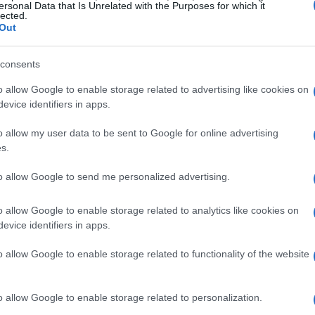
ersonal Data that Is Unrelated with the Purposes for which it
lected.
ependientes. Por ejemplo, salarios más altos pueden
Out
rar el bienestar y la motivación de los trabajadores.
ctar la competitividad de las empresas si no se
consents
El
ductividad.
0.
o allow Google to enable storage related to advertising like cookies on
de
evice identifiers in apps.
me
o allow my user data to be sent to Google for online advertising
s.
to allow Google to send me personalized advertising.
o allow Google to enable storage related to analytics like cookies on
evice identifiers in apps.
o allow Google to enable storage related to functionality of the website
o allow Google to enable storage related to personalization.
 y productividad