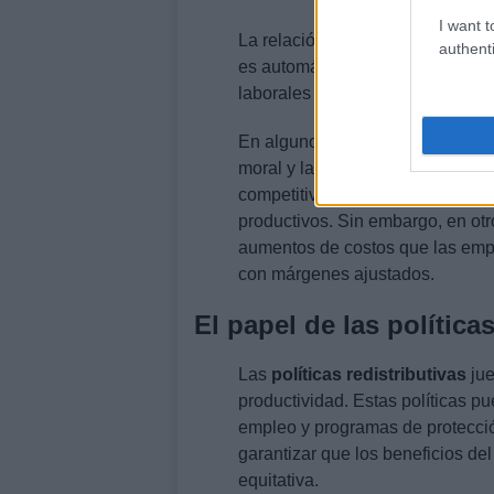
I want t
La relación entre
salarios
y
prod
authenti
es automática y depende de facto
laborales y el contexto económic
En algunos casos, salarios más a
moral y la retención de emplead
competitivos y beneficios adicio
productivos. Sin embargo, en otr
aumentos de costos que las emp
con márgenes ajustados.
El papel de las políticas
Las
políticas redistributivas
jue
productividad. Estas políticas pu
empleo y programas de protección
garantizar que los beneficios d
equitativa.