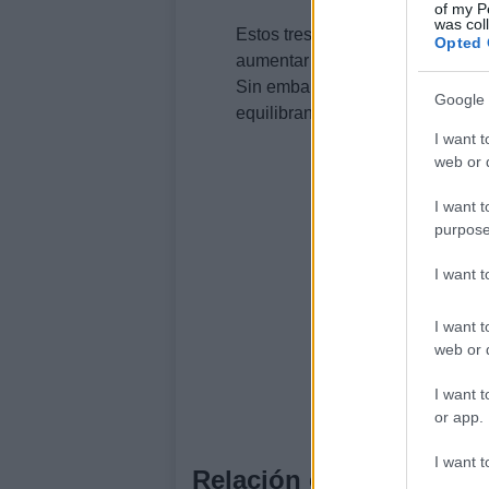
of my P
was col
Estos tres elementos son interd
Opted 
aumentar la productividad al mejo
Sin embargo, también pueden afe
Google 
equilibran con ganancias de pro
I want t
web or d
I want t
purpose
I want 
I want t
web or d
I want t
or app.
I want t
Relación entre salarios