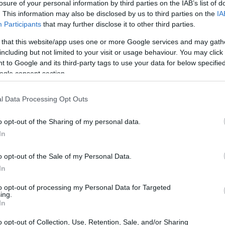
losure of your personal information by third parties on the IAB’s list of
. This information may also be disclosed by us to third parties on the
IA
Participants
that may further disclose it to other third parties.
 that this website/app uses one or more Google services and may gath
including but not limited to your visit or usage behaviour. You may click 
 to Google and its third-party tags to use your data for below specifi
ogle consent section.
l Data Processing Opt Outs
La
Es
o opt-out of the Sharing of my personal data.
po
In
UE
o opt-out of the Sale of my Personal Data.
 que los trabajadores reciben por su trabajo.
In
ncia con la que se producen bienes y servicios,
to opt-out of processing my Personal Data for Targeted
ing.
lida por unidad de entrada. Las
políticas
In
ñadas para redistribuir la riqueza, como impuestos
ales.
o opt-out of Collection, Use, Retention, Sale, and/or Sharing