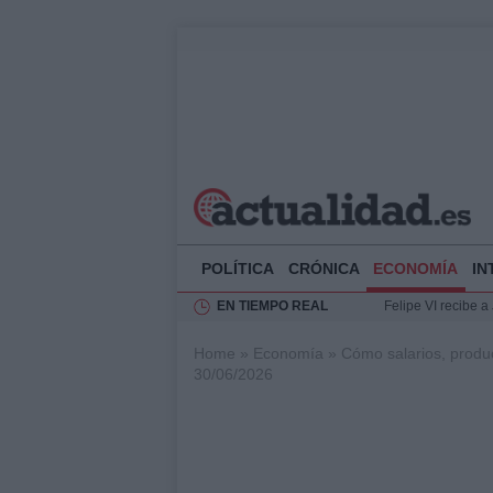
POLÍTICA
CRÓNICA
ECONOMÍA
IN
EN TIEMPO REAL
Felipe VI recibe 
Rehabilitación de 
Home
»
Economía
»
Cómo salarios, product
Impacto económico
30/06/2026
La compra del átic
Ciclovía Nocturna