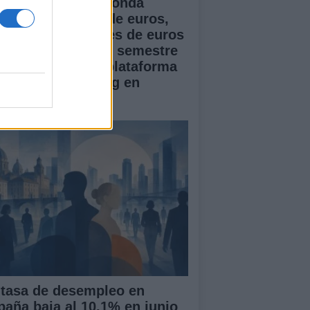
doser cierra una ronda
ente de 1 millón de euros,
pera los 5 millones de euros
 ARR en el primer semestre
 2026 y lanza su plataforma
 Creator Marketing en
paña
 tasa de desempleo en
paña baja al 10.1% en junio