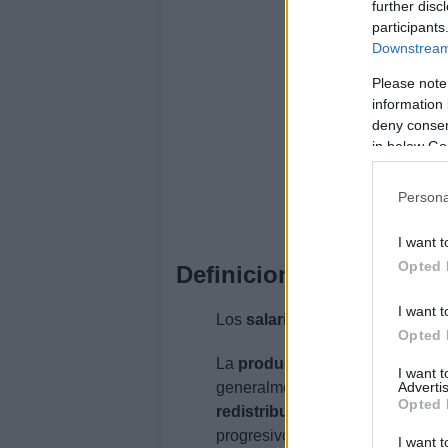
further disc
participants
Downstream 
Please note
information 
deny consent
in below Go
Persona
I want t
Opted 
Definiciones clave
I want t
Los
salarios
son la compensación
Opted 
La
productividad
mide la eficie
I want 
Advertis
generalmente expresada como sa
Opted 
redistributivas
son medidas dise
progresivos y transferencias soci
I want t