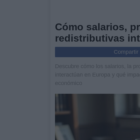
Cómo salarios, pr
redistributivas i
Compartir
Descubre cómo los salarios, la prod
interactúan en Europa y qué impac
económico