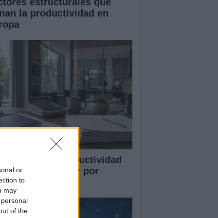
ctores estructurales que
enan la productividad en
ropa
mo medir la productividad
r hora trabajada y por
sonal or
ection to
abajador
ou may
 personal
out of the