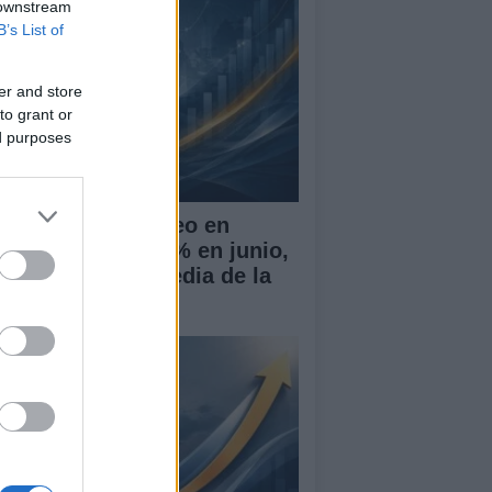
 downstream
B’s List of
er and store
to grant or
ed purposes
 tasa de desempleo en
paña baja al 10,1% en junio,
r encima de la media de la