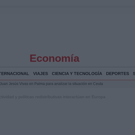
Economía
TERNACIONAL
VIAJES
CIENCIA Y TECNOLOGÍA
DEPORTES
a Juan Jesús Vivas en Palma para analizar la situación en Ceuta
la Illa Plana: Menorca apuesta por el deporte náutico sostenible
ividad y políticas redistributivas interactúan en Europa
 y humanitario en Ceuta tras la llegada masiva de migrantes
o de Chamberí por 6,3 millones: detalles y controversias
 Bogotá 2026: fecha, recorrido y actividades especiales