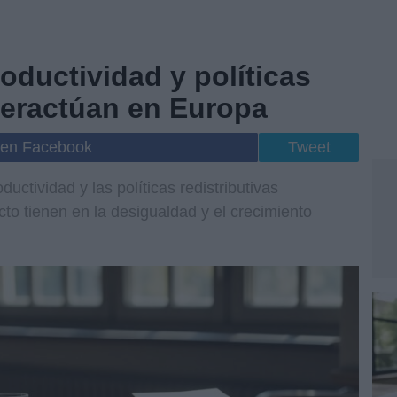
oductividad y políticas
nteractúan en Europa
 en Facebook
Tweet
uctividad y las políticas redistributivas
to tienen en la desigualdad y el crecimiento