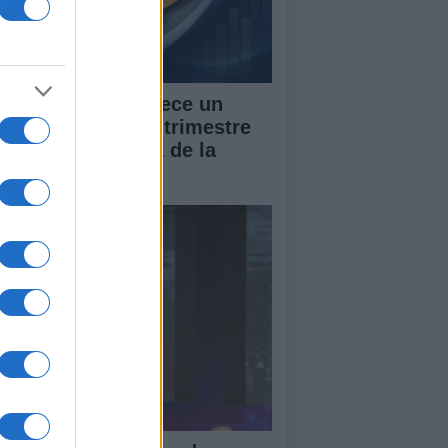
 PIB de España crece un
7% en el segundo trimestre
 2026, por encima de la
dia de la UE