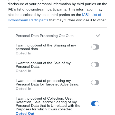
disclosure of your personal information by third parties on the
IAB’s list of downstream participants. This information may
Cómo medir la productividad por hora
also be disclosed by us to third parties on the
IAB’s List of
trabajada y por trabajador
Downstream Participants
that may further disclose it to other
third parties.
Explora la productividad desde diferentes ángulos y su…
Please note that this website/app uses one or more Google
Personal Data Processing Opt Outs
services and may gather and store information including but
not limited to your visit or usage behaviour. You may click to
I want to opt-out of the Sharing of my
ECONOMÍA
personal data.
grant or deny consent to Google and its third-party tags to
Opted In
use your data for below specified purposes in below Google
consent section.
I want to opt-out of the Sale of my
Personal Data.
Opted In
I want to opt-out of processing my
Personal Data for Targeted Advertising.
Opted In
I want to opt-out of Collection, Use,
Retention, Sale, and/or Sharing of my
Personal Data that Is Unrelated with the
Barreras no arancelarias: normas
Purposes for which it was collected.
Opted Out
técnicas, subsidios y compras públicas