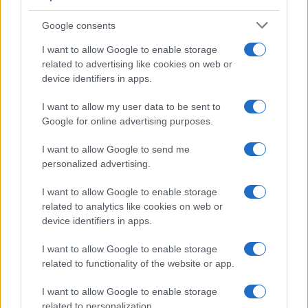
El proteccionismo no siempre se manifiesta a través…
Google consents
I want to allow Google to enable storage
related to advertising like cookies on web or
ECONOMÍA
device identifiers in apps.
I want to allow my user data to be sent to
Google for online advertising purposes.
I want to allow Google to send me
personalized advertising.
I want to allow Google to enable storage
related to analytics like cookies on web or
device identifiers in apps.
Paros de Groundforce afectan vuelos y
equipajes en Madrid, Barcelona y otros
I want to allow Google to enable storage
related to functionality of the website or app.
aeropuertos
I want to allow Google to enable storage
Huelga de Groundforce en 12 aeropuertos; conoce quiénes…
related to personalization.