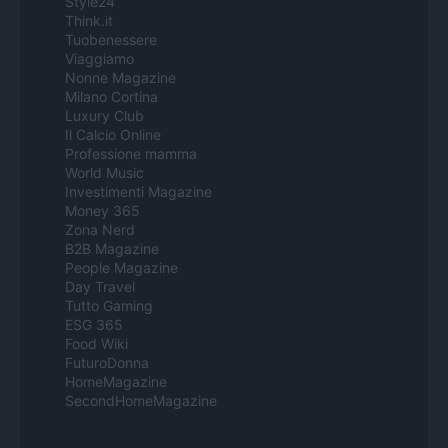
Style24
Think.it
Tuobenessere
Viaggiamo
Nonne Magazine
Milano Cortina
Luxury Club
Il Calcio Online
Professione mamma
World Music
Investimenti Magazine
Money 365
Zona Nerd
B2B Magazine
People Magazine
Day Travel
Tutto Gaming
ESG 365
Food Wiki
FuturoDonna
HomeMagazine
SecondHomeMagazine