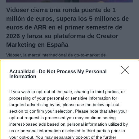
Vidoser cierra una ronda puente de 1
millón de euros, supera los 5 millones de
euros de ARR en el primer semestre de
2026 y lanza su plataforma de Creator
Marketing en España
Vidoser, la marca internacional de go-to-market de
CreationDose,…
Actualidad -
Do Not Process My Personal
Information
ECONOMÍA
If you wish to opt-out of the sale, sharing to third parties, or
processing of your personal or sensitive information for
targeted advertising by us, please use the below opt-out
section to confirm your selection. Please note that after your
opt-out request is processed you may continue seeing
interest-based ads based on personal information utilized by
us or personal information disclosed to third parties prior to
your opt-out. You may separately opt-out of the further