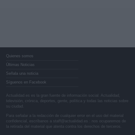
Quienes somos
Últimas Noticias
Señala una noticia
Síguenos en Facebook
Actualidad.es es la gran fuente de información social. Actualidad,
televisión, crónica, deportes, gente, política y todas las noticias sobre
su ciudad.
Para señalar a la redacción de cualquier error en el uso del material
confidencial, escríbanos a
staff@actualidad.es
: nos ocuparemos de
la retirada del material que atenta contra los derechos de terceros.