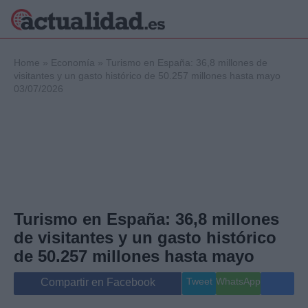
×
Home
»
Economía
»
Turismo en España: 36,8 millones de
visitantes y un gasto histórico de 50.257 millones hasta mayo
03/07/2026
Política
Ciencia y
Tecnología
Crónica
Deportes
Economía
Salud y Bienestar
Turismo en España: 36,8 millones
Internacional
de visitantes y un gasto histórico
Gente
Viajes
de 50.257 millones hasta mayo
Musica
Tweet
WhatsApp
Compartir en Facebook