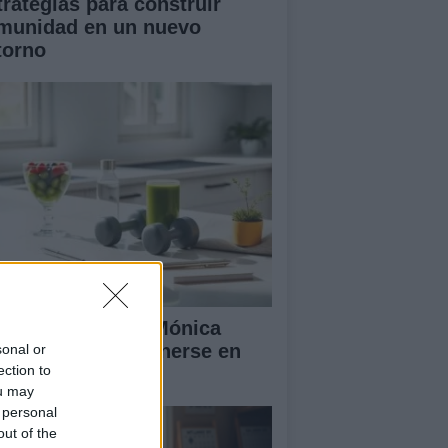
trategias para construir
munidad en un nuevo
torno
 rutina diaria de Mónica
ranjo para mantenerse en
sonal or
ection to
ma y feliz
ou may
 personal
out of the