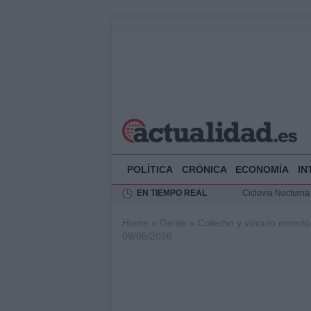
POLÍTICA
CRÓNICA
ECONOMÍA
IN
EN TIEMPO REAL
Ciclovía Nocturna
Felipe VI recibe 
Home
»
Gente
»
Colecho y vínculo emocio
Rehabilitación de 
09/05/2026
Análisis de la res