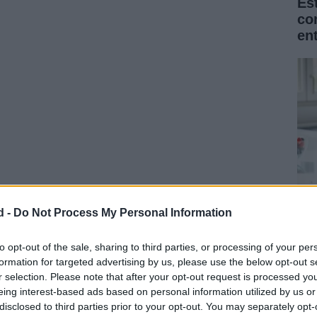
Es
co
en
l distinguir entre el juicio cultural y la función
d -
Do Not Process My Personal Information
uede leerse como un acto de cuidado que satisface
La
nales. Al explorar esa perspectiva descubrimos que
Na
to opt-out of the sale, sharing to third parties, or processing of your per
anto para la infancia como para la dinámica familiar.
formation for targeted advertising by us, please use the below opt-out s
for
r selection. Please note that after your opt-out request is processed y
eing interest-based ads based on personal information utilized by us or
disclosed to third parties prior to your opt-out. You may separately opt-