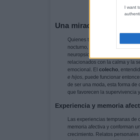
I want t
authenti
Una mirada desde la ne
Quienes trabajan con infancia re
nocturno, muchas criaturas busc
neuropsicología se observa que e
relacionados con la calma y la s
emocional. El
colecho
, entend
e hijos
, puede funcionar entonce
de ser una moda, esta forma de 
que favorecen la supervivencia y
Experiencia y memoria afect
Las experiencias tempranas de c
memoria afectiva y conforman un
crecimiento. Relatos personales 