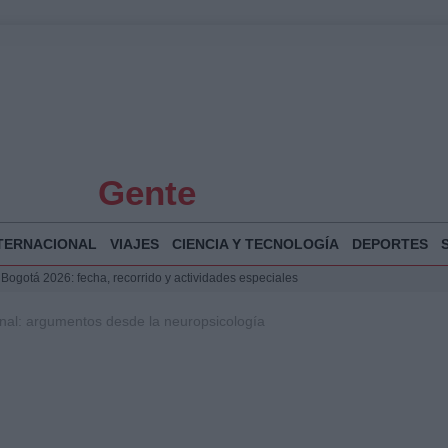
Gente
TERNACIONAL
VIAJES
CIENCIA Y TECNOLOGÍA
DEPORTES
 Bogotá 2026: fecha, recorrido y actividades especiales
a Juan Jesús Vivas en Palma para analizar la situación en Ceuta
nal: argumentos desde la neuropsicología
la Illa Plana: Menorca apuesta por el deporte náutico sostenible
puesta del Gobierno ante la crisis migratoria en Ceuta