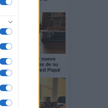
nidad
akira: rumores de nuevo
or tras cuatro años de su
paración con Gerard Piqué