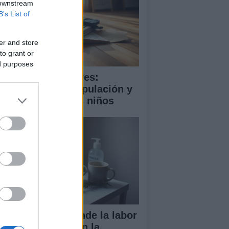
 downstream
B’s List of
er and store
to grant or
ed purposes
ooming en menores:
trategias de manipulación y
mo proteger a los niños
ndela Peña defiende la labor
 las enfermeras en la