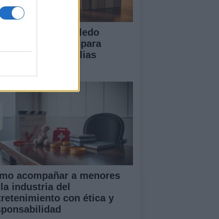
 Diputación de Toledo
esenta iniciativas para
talecer a las familias
merosas
mo acompañar a menores
la industria del
tretenimiento con ética y
sponsabilidad