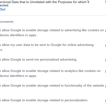
ersonal Data that Is Unrelated with the Purposes for which it
sa
lected.
ialistas en neurociencia y psicología del desarrollo
Out
a adulta durante la noche impacta en la regulación de
e marco, términos como
vínculo emocional
y
consents
uencia: el primero se refiere a la relación de apego
y el segundo describe los procesos internos con los que
o allow Google to enable storage related to advertising like cookies on
y sus estados afectivos. Considerar estas
evice identifiers in apps.
la conversación desde la etiqueta de «bueno» o
o allow my user data to be sent to Google for online advertising
ica y relacional del sueño compartido.
s.
Sh
to allow Google to send me personalized advertising.
am
se
o allow Google to enable storage related to analytics like cookies on
evice identifiers in apps.
o allow Google to enable storage related to functionality of the website
o allow Google to enable storage related to personalization.