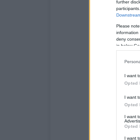
further disc
participants
Downstream 
Please note
information 
deny consent
in below Go
Persona
I want t
Opted 
I want t
Opted 
I want 
Advertis
Opted 
I want t