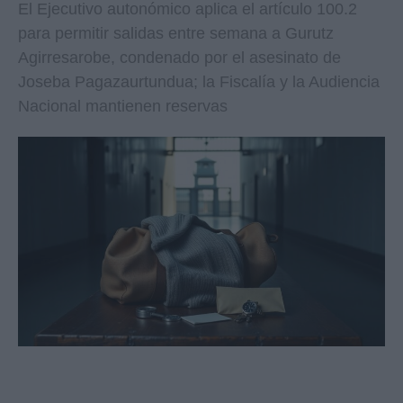
El Ejecutivo autonómico aplica el artículo 100.2
para permitir salidas entre semana a Gurutz
Agirresarobe, condenado por el asesinato de
Joseba Pagazaurtundua; la Fiscalía y la Audiencia
Nacional mantienen reservas