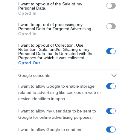
consent section.
I want to opt-out of the Sale of my
Personal Data.
Opted In
Cómo la política internacional de Trump
I want to opt-out of processing my
está cambiando las posturas de sus
Personal Data for Targeted Advertising.
Opted In
seguidores más cercanos
La política exterior de Donald Trump, especialmente en…
I want to opt-out of Collection, Use,
Retention, Sale, and/or Sharing of my
Personal Data that Is Unrelated with the
Purposes for which it was collected.
Opted Out
POLÍTICA
Google consents
I want to allow Google to enable storage
related to advertising like cookies on web or
device identifiers in apps.
I want to allow my user data to be sent to
Google for online advertising purposes.
I want to allow Google to send me