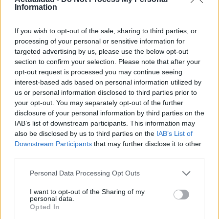
Information
colección de mapas antiguos de la ciudad.
If you wish to opt-out of the sale, sharing to third parties, or
Contacto:
processing of your personal or sensitive information for
targeted advertising by us, please use the below opt-out
section to confirm your selection. Please note that after your
ARTÍCULO ANTERIOR
opt-out request is processed you may continue seeing
ARTÍCULO SIGUIENTE
interest-based ads based on personal information utilized by
us or personal information disclosed to third parties prior to
your opt-out. You may separately opt-out of the further
Más leídos
disclosure of your personal information by third parties on the
IAB’s list of downstream participants. This information may
POLÍTICA
also be disclosed by us to third parties on the
IAB’s List of
Downstream Participants
that may further disclose it to other
third parties.
Please note that this website/app uses one or more Google
Personal Data Processing Opt Outs
services and may gather and store information including but
not limited to your visit or usage behaviour. You may click to
I want to opt-out of the Sharing of my
personal data.
grant or deny consent to Google and its third-party tags to
Opted In
use your data for below specified purposes in below Google