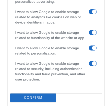
El impacto de la iniciativa de Gabriel
personalized advertising.
Rufián en el panorama político español
I want to allow Google to enable storage
related to analytics like cookies on web or
Gabriel Rufián ha logrado captar la atención mediática…
device identifiers in apps.
I want to allow Google to enable storage
POLÍTICA
related to functionality of the website or app.
I want to allow Google to enable storage
related to personalization.
I want to allow Google to enable storage
related to security, including authentication
functionality and fraud prevention, and other
user protection.
Cómo la política exterior de Trump está
CONFIRM
transformando las posturas de los
seguidores de MAGA