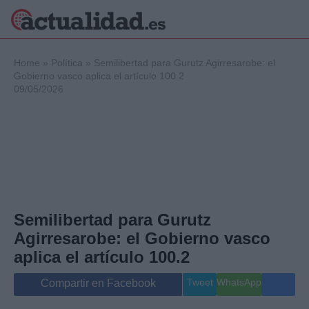
×
Home
»
Política
»
Semilibertad para Gurutz Agirresarobe: el
Gobierno vasco aplica el artículo 100.2
09/05/2026
Política
Ciencia y
Tecnología
Crónica
Deportes
Economía
Salud y Bienestar
Semilibertad para Gurutz
Internacional
Agirresarobe: el Gobierno vasco
Gente
Viajes
aplica el artículo 100.2
Musica
Tweet
WhatsApp
Compartir en Facebook