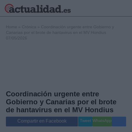
×
Home
»
Crónica
»
Coordinación urgente entre Gobierno y
Canarias por el brote de hantavirus en el MV Hondius
07/05/2026
Política
Ciencia y
Tecnología
Crónica
Deportes
Economía
Salud y Bienestar
Coordinación urgente entre
Internacional
Gobierno y Canarias por el brote
Gente
Viajes
de hantavirus en el MV Hondius
Musica
Tweet
WhatsApp
Compartir en Facebook