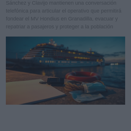
Sánchez y Clavijo mantienen una conversación
telefónica para articular el operativo que permitirá
fondear el MV Hondius en Granadilla, evacuar y
repatriar a pasajeros y proteger a la población