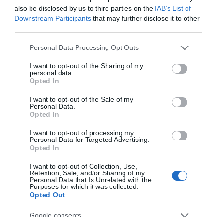
está cambiando las posturas de sus
also be disclosed by us to third parties on the
IAB’s List of
seguidores más cercanos
Downstream Participants
that may further disclose it to other
third parties.
La política exterior de Donald Trump, especialmente en…
Please note that this website/app uses one or more Google
Personal Data Processing Opt Outs
services and may gather and store information including but
POLÍTICA
not limited to your visit or usage behaviour. You may click to
I want to opt-out of the Sharing of my
personal data.
grant or deny consent to Google and its third-party tags to
Opted In
use your data for below specified purposes in below Google
consent section.
I want to opt-out of the Sale of my
Personal Data.
Opted In
I want to opt-out of processing my
Personal Data for Targeted Advertising.
Opted In
I want to opt-out of Collection, Use,
Retention, Sale, and/or Sharing of my
Personal Data that Is Unrelated with the
Análisis de la crisis migratoria en Ceuta y
Purposes for which it was collected.
las críticas internacionales a Pedro
Opted Out
Sánchez
Google consents