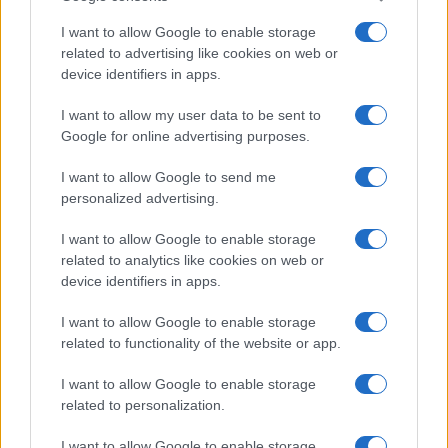
La crisis migratoria en Ceuta ha generado fuertes…
I want to allow Google to enable storage
related to advertising like cookies on web or
device identifiers in apps.
POLÍTICA
I want to allow my user data to be sent to
Google for online advertising purposes.
I want to allow Google to send me
personalized advertising.
I want to allow Google to enable storage
related to analytics like cookies on web or
device identifiers in apps.
El impacto de la iniciativa de Gabriel
I want to allow Google to enable storage
related to functionality of the website or app.
Rufián en el panorama político español
Gabriel Rufián ha logrado captar la atención mediática…
I want to allow Google to enable storage
related to personalization.
POLÍTICA
I want to allow Google to enable storage