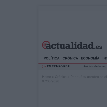
POLÍTICA
CRÓNICA
ECONOMÍA
IN
EN TIEMPO REAL
Análisis de la res
Ciclovía Nocturna
Home
»
Crónica
»
Por qué tu cerebro se s
Felipe VI recibe 
07/05/2026
Felipe VI y Juan 