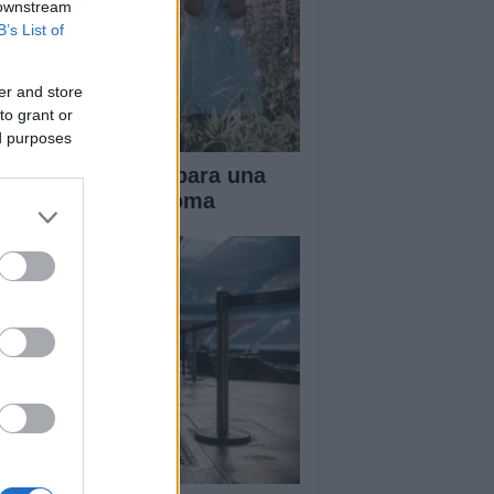
 downstream
B’s List of
er and store
to grant or
ed purposes
ianza tradicional para una
fancia más autónoma