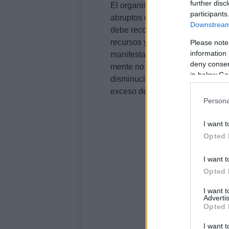
further disc
El organismo humano no está di
participants
abruptos de atención. Cada vez q
Downstream 
debe reconfigurar prioridades y
recursos y provoca lo que el es
Please note
information 
manifestarse como olvidos, dific
deny consent
mente no arranca”. Estas alterac
in below Go
disminución temporal de la
capa
exceso de estímulos y pobre regu
Persona
I want t
Opted 
I want t
Opted 
I want 
Advertis
Opted 
I want t