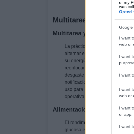
of my P
was col
Opted 
Multitarea, estímulos y
Google 
Multitarea y cambio de foco
I want t
web or d
La práctica frecuente de la
multi
alternar entre redes y correos, o
I want t
su energía atencional. Cada int
purpose
reenfocar, más errores y la sens
desgaste es útil aplicar técnicas
I want 
notificaciones y priorizar tareas
uso para preservar la
energía m
I want t
web or d
operativa y la toma de decisione
I want t
Alimentación como materia 
or app.
El rendimiento cerebral depende
I want t
glucosa estable, ácidos grasos 