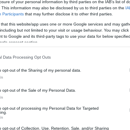
losure of your personal information by third parties on the IAB’s list of
señado para gestionar constantemente cambios
. This information may also be disclosed by us to third parties on the
IA
ue saltamos de una actividad a otra, la corteza frontal
Participants
that may further disclose it to other third parties.
 redes neuronales; ese esfuerzo repetido consume
pecialista denomina
saturación
. El resultado puede
 that this website/app uses one or more Google services and may gath
including but not limited to your visit or usage behaviour. You may click 
ultades para concentrarse o sensación de que “la
 to Google and its third-party tags to use your data for below specifi
iones no implican pérdida de inteligencia, sino una
ogle consent section.
cidad ejecutiva
y de la
atención sostenida
por
Cr
lación del foco mental.
in
l Data Processing Opt Outs
o opt-out of the Sharing of my personal data.
In
o opt-out of the Sale of my Personal Data.
In
to opt-out of processing my Personal Data for Targeted
ing.
In
o opt-out of Collection, Use, Retention, Sale, and/or Sharing