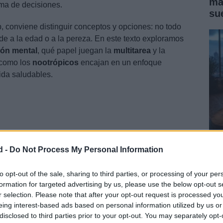
ma
ma de decisiones.
su
ip, conviene distinguir conceptos y opciones: no todo
nde a la edad o a la pereza. En este texto exploramos
ión mental
, qué papel juegan la
multitarea
y la
 como los
nootrópicos
encajan en un enfoque
ida saludables.
d -
Do Not Process My Personal Information
Có
me
to opt-out of the sale, sharing to third parties, or processing of your per
formation for targeted advertising by us, please use the below opt-out s
r selection. Please note that after your opt-out request is processed y
atura
eing interest-based ads based on personal information utilized by us or
disclosed to third parties prior to your opt-out. You may separately opt-