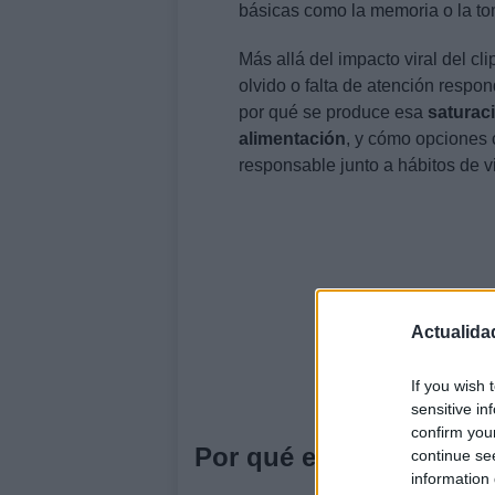
básicas como la memoria o la to
Más allá del impacto viral del cl
olvido o falta de atención respo
por qué se produce esa
saturac
alimentación
, y cómo opciones
responsable junto a hábitos de v
Actualida
If you wish 
sensitive in
confirm you
Por qué el cerebro se s
continue se
information 