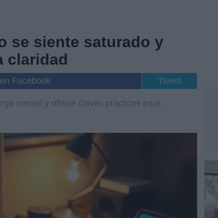
o se siente saturado y
 claridad
 en Facebook
Tweet
rga mental y ofrece claves prácticas para