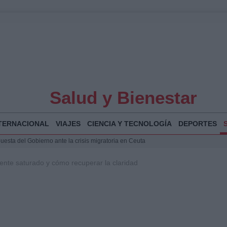
Salud y Bienestar
TERNACIONAL
VIAJES
CIENCIA Y TECNOLOGÍA
DEPORTES
puesta del Gobierno ante la crisis migratoria en Ceuta
 Bogotá 2026: fecha, recorrido y actividades especiales
iente saturado y cómo recuperar la claridad
a Juan Jesús Vivas en Palma para analizar la situación en Ceuta
Jesús Vivas se reúnen en Marivent para abordar la situación en Ceuta