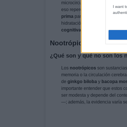
microcirculación. Bandera recuer
I want t
eso repercute en la claridad men
authenti
prima
para neurotransmisores y 
hidratación adecuada,
sueño re
cognitiva
frente a la sobrecarga
Nootrópicos y recomen
¿Qué son y qué no son los 
Los
nootrópicos
son sustancias
memoria o la circulación cerebra
de
ginkgo biloba
y
bacopa mon
importante entender que estos c
ser modesta y depende del conte
—; además, la evidencia varía se