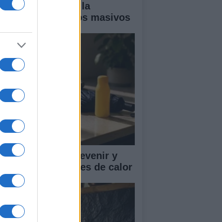
ía completa para la
guridad en eventos masivos
mo reconocer, prevenir y
tuar ante los golpes de calor