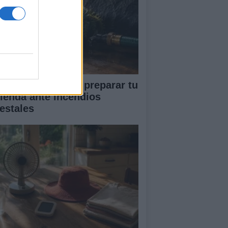
ía completa para preparar tu
vienda ante incendios
restales