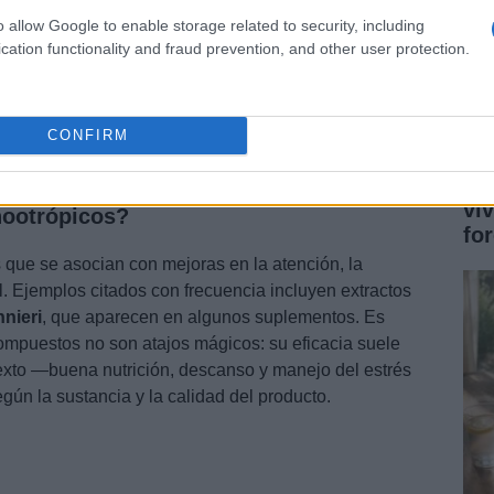
da que muchos no cuidan lo suficiente la dieta y que
o allow Google to enable storage related to security, including
tal. Una alimentación equilibrada ofrece
materia
cation functionality and fraud prevention, and other user protection.
para la reparación celular; además, hábitos como
gular
y ejercicio contribuyen a mantener la
resiliencia
 de estímulos.
CONFIRM
daciones prácticas
Gu
vi
nootrópicos?
fo
 que se asocian con mejoras en la atención, la
l. Ejemplos citados con frecuencia incluyen extractos
nieri
, que aparecen en algunos suplementos. Es
ompuestos no son atajos mágicos: su eficacia suele
xto —buena nutrición, descanso y manejo del estrés
gún la sustancia y la calidad del producto.