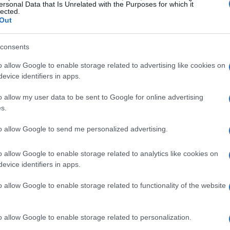
ersonal Data that Is Unrelated with the Purposes for which it
Gu
lected.
se
Out
 alimentación
consents
o allow Google to enable storage related to advertising like cookies on
evice identifiers in apps.
tarea
—responder mensajes mientras se trabaja,
 usar varias pantallas— fuerza al cerebro a fragmentar
o allow my user data to be sent to Google for online advertising
errupción genera costes de reanudación: tiempo para
s.
ación subjetiva de cansancio. Para reducir ese
 sencillas como bloques de concentración, limitar
to allow Google to send me personalized advertising.
. La meta no es eliminar la tecnología, sino modular su
ental
necesaria en funciones clave como la memoria
o allow Google to enable storage related to analytics like cookies on
Có
evice identifiers in apps.
s.
ac
o allow Google to enable storage related to functionality of the website
prima
 de sustratos bioquímicos: las neuronas requieren
o allow Google to enable storage related to personalization.
esenciales, micronutrientes y una adecuada