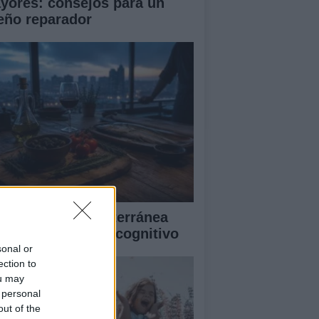
yores: consejos para un
eño reparador
mo la dieta mediterránea
jora el bienestar cognitivo
sonal or
ection to
ou may
 personal
out of the