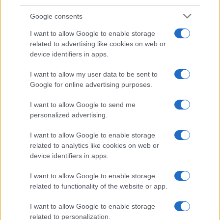
Gabriel Rufián ha logrado captar la atención mediática…
Google consents
I want to allow Google to enable storage
POLÍTICA
related to advertising like cookies on web or
device identifiers in apps.
I want to allow my user data to be sent to
Google for online advertising purposes.
I want to allow Google to send me
personalized advertising.
I want to allow Google to enable storage
related to analytics like cookies on web or
Análisis de la crisis migratoria en Ceuta y
device identifiers in apps.
las críticas internacionales a Pedro
I want to allow Google to enable storage
Sánchez
related to functionality of the website or app.
La crisis migratoria en Ceuta ha generado fuertes…
I want to allow Google to enable storage
related to personalization.