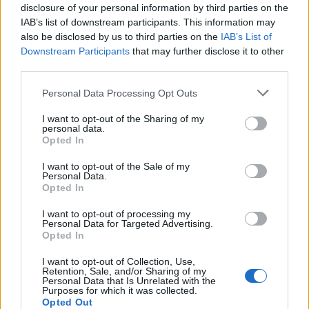
Cómo la política internacional de Trump
disclosure of your personal information by third parties on the
está cambiando las posturas de sus
IAB’s list of downstream participants. This information may
also be disclosed by us to third parties on the
IAB’s List of
seguidores más cercanos
Downstream Participants
that may further disclose it to other
La política exterior de Donald Trump, especialmente en…
third parties.
Please note that this website/app uses one or more Google
Personal Data Processing Opt Outs
services and may gather and store information including but
POLÍTICA
not limited to your visit or usage behaviour. You may click to
I want to opt-out of the Sharing of my
personal data.
grant or deny consent to Google and its third-party tags to
Opted In
use your data for below specified purposes in below Google
consent section.
I want to opt-out of the Sale of my
Personal Data.
Opted In
I want to opt-out of processing my
Personal Data for Targeted Advertising.
Opted In
I want to opt-out of Collection, Use,
Retention, Sale, and/or Sharing of my
El impacto de la iniciativa de Gabriel
Personal Data that Is Unrelated with the
Purposes for which it was collected.
Rufián en el panorama político español
Opted Out