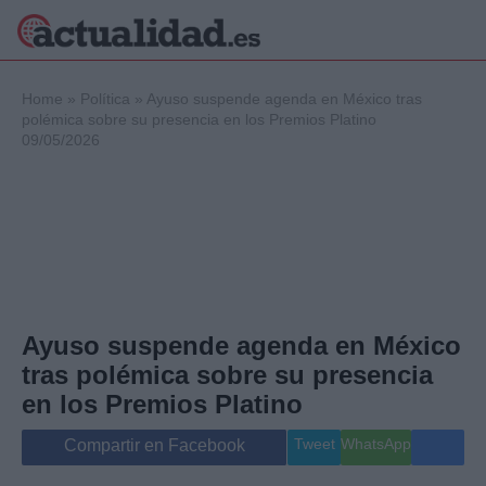
×
Home
»
Política
»
Ayuso suspende agenda en México tras
polémica sobre su presencia en los Premios Platino
09/05/2026
Política
Ciencia y
Tecnología
Crónica
Deportes
Economía
Salud y Bienestar
Ayuso suspende agenda en México
Internacional
tras polémica sobre su presencia
Gente
Viajes
en los Premios Platino
Musica
Tweet
WhatsApp
Compartir en Facebook