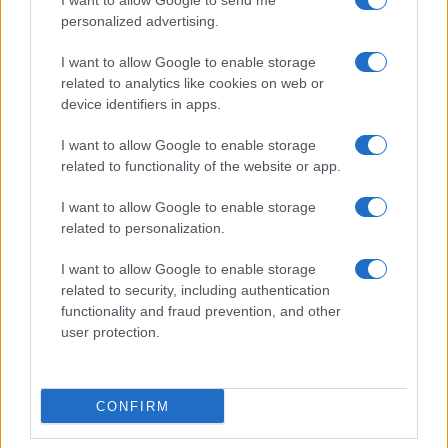
I want to allow Google to send me
ante incendios forestales
personalized advertising.
Conoce las medidas esenciales para proteger tu hogar…
I want to allow Google to enable storage
related to analytics like cookies on web or
device identifiers in apps.
SALUD Y BIENESTAR
I want to allow Google to enable storage
related to functionality of the website or app.
I want to allow Google to enable storage
related to personalization.
I want to allow Google to enable storage
related to security, including authentication
functionality and fraud prevention, and other
user protection.
Rutina diaria y nocturna para mayores:
consejos para un sueño reparador
CONFIRM
Optimiza el descanso de los mayores con una…