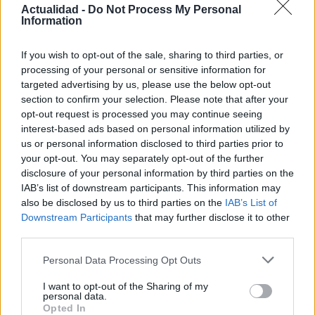
Actualidad -
Do Not Process My Personal
Information
If you wish to opt-out of the sale, sharing to third parties, or
processing of your personal or sensitive information for
targeted advertising by us, please use the below opt-out
Crianza tradicional para una infancia más
section to confirm your selection. Please note that after your
opt-out request is processed you may continue seeing
autónoma
interest-based ads based on personal information utilized by
La crianza cotidiana se construye mediante decisiones
us or personal information disclosed to third parties prior to
pequeñas…
your opt-out. You may separately opt-out of the further
disclosure of your personal information by third parties on the
IAB’s list of downstream participants. This information may
SALUD Y BIENESTAR
also be disclosed by us to third parties on the
IAB’s List of
Downstream Participants
that may further disclose it to other
third parties.
Please note that this website/app uses one or more Google
Personal Data Processing Opt Outs
services and may gather and store information including but
not limited to your visit or usage behaviour. You may click to
I want to opt-out of the Sharing of my
personal data.
grant or deny consent to Google and its third-party tags to
Opted In