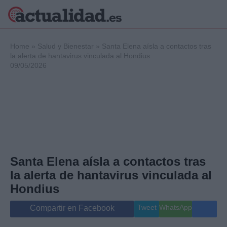
×
Home
»
Salud y Bienestar
»
Santa Elena aísla a contactos tras
la alerta de hantavirus vinculada al Hondius
09/05/2026
Política
Ciencia y
Tecnología
Crónica
Deportes
Economía
Salud y Bienestar
Santa Elena aísla a contactos tras
Internacional
la alerta de hantavirus vinculada al
Gente
Viajes
Hondius
Musica
Tweet
WhatsApp
Compartir en Facebook