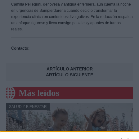
Camilla Pellegrini, genovesa y antigua enfermera, aún cuenta la noche
en urgencias de Sampierdarena cuando decidió transformar la
experiencia clínica en contenidos divulgativos. En la redacción respalda
un enfoque riguroso y lleva consigo postales y apuntes de turnos
reales.
Contacto:
ARTÍCULO ANTERIOR
ARTÍCULO SIGUIENTE
Más leídos
SALUD Y BIENESTAR