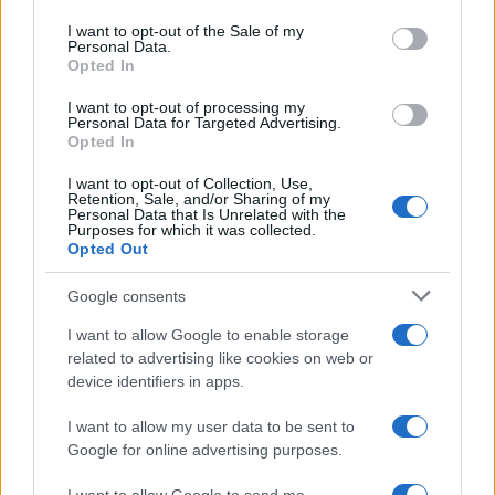
use your data for below specified purposes in below Google
consent section.
I want to opt-out of the Sale of my
Personal Data.
Opted In
Guía para delegar tareas y evitar la
I want to opt-out of processing my
sobrecarga emocional
Personal Data for Targeted Advertising.
Opted In
El cuidado de otros puede convertirse en una…
I want to opt-out of Collection, Use,
Retention, Sale, and/or Sharing of my
Personal Data that Is Unrelated with the
SALUD Y BIENESTAR
Purposes for which it was collected.
Opted Out
Google consents
I want to allow Google to enable storage
related to advertising like cookies on web or
device identifiers in apps.
I want to allow my user data to be sent to
Google for online advertising purposes.
Guía completa para preparar tu vivienda