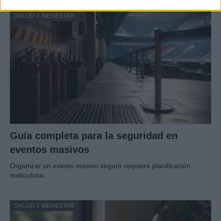
SALUD Y BIENESTAR
Guía completa para la seguridad en
eventos masivos
Organizar un evento masivo seguro requiere planificación
meticulosa.…
SALUD Y BIENESTAR