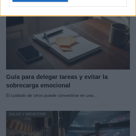
SALUD Y BIENESTAR
Guía para delegar tareas y evitar la
sobrecarga emocional
El cuidado de otros puede convertirse en una…
SALUD Y BIENESTAR