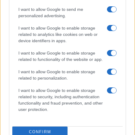
I want to allow Google to send me
Conoce las medidas esenciales para proteger tu hogar…
personalized advertising.
I want to allow Google to enable storage
SALUD Y BIENESTAR
related to analytics like cookies on web or
device identifiers in apps.
I want to allow Google to enable storage
related to functionality of the website or app.
I want to allow Google to enable storage
related to personalization.
I want to allow Google to enable storage
related to security, including authentication
Cómo reconocer, prevenir y actuar ante
functionality and fraud prevention, and other
los golpes de calor
user protection.
Los golpes de calor son una emergencia médica…
CONFIRM