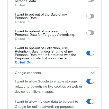
personal data.
grant or deny consent to Google and its third-party tags to
Opted In
use your data for below specified purposes in below Google
Cómo protegerse del golpe de calor con
consent section.
I want to opt-out of the Sale of my
Personal Data.
hábitos y señales esenciales
Opted In
El golpe de calor es una emergencia médica…
I want to opt-out of processing my
Personal Data for Targeted Advertising.
Opted In
SALUD Y BIENESTAR
I want to opt-out of Collection, Use,
Retention, Sale, and/or Sharing of my
Personal Data that Is Unrelated with the
Purposes for which it was collected.
Opted Out
Google consents
I want to allow Google to enable storage
related to advertising like cookies on web or
device identifiers in apps.
Guía completa para preparar tu vivienda
I want to allow my user data to be sent to
Google for online advertising purposes.
ante incendios forestales