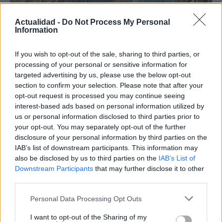
Actualidad -
Do Not Process My Personal
Information
If you wish to opt-out of the sale, sharing to third parties, or
Crianza tradicional para una infancia más
processing of your personal or sensitive information for
autónoma
targeted advertising by us, please use the below opt-out
section to confirm your selection. Please note that after your
La crianza cotidiana se construye mediante decisiones
opt-out request is processed you may continue seeing
pequeñas…
interest-based ads based on personal information utilized by
us or personal information disclosed to third parties prior to
your opt-out. You may separately opt-out of the further
SALUD Y BIENESTAR
disclosure of your personal information by third parties on the
IAB’s list of downstream participants. This information may
also be disclosed by us to third parties on the
IAB’s List of
Downstream Participants
that may further disclose it to other
third parties.
Please note that this website/app uses one or more Google
Personal Data Processing Opt Outs
services and may gather and store information including but
not limited to your visit or usage behaviour. You may click to
I want to opt-out of the Sharing of my