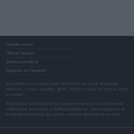
Quienes somos
Últimas Noticias
Señala una noticia
Síguenos en Facebook
Actualidad.es es la gran fuente de información social. Actualidad,
televisión, crónica, deportes, gente, política y todas las noticias sobre
su ciudad.
Para señalar a la redacción de cualquier error en el uso del material
confidencial, escríbanos a
staff@actualidad.es
: nos ocuparemos de
la retirada del material que atenta contra los derechos de terceros.