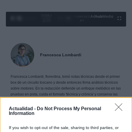
0:29 /
Ad
hub
Media
POWERED
1
/
4
3:19
BY
Francesca Lombardi
Francesca Lombardi, florentina, tomó notas técnicas desde el primer
box de un circuito toscano y desde entonces firma análisis técnicos
sobre motores. En la redacción defiende un enfoque metódico en las
pruebas en pista, cuida el formato 'técnica y crónica' y conserva las
hojas de apuntes de su debut técnico en el autódromo.
Actualidad -
Do Not Process My Personal
Information
Contacto:
If you wish to opt-out of the sale, sharing to third parties, or