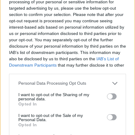
processing of your personal or sensitive information for
ARTÍCULO ANTERIOR
targeted advertising by us, please use the below opt-out
ARTÍCULO SIGUIENTE
section to confirm your selection. Please note that after your
opt-out request is processed you may continue seeing
Más leídos
interest-based ads based on personal information utilized by
us or personal information disclosed to third parties prior to
your opt-out. You may separately opt-out of the further
SALUD Y BIENESTAR
disclosure of your personal information by third parties on the
IAB’s list of downstream participants. This information may
also be disclosed by us to third parties on the
IAB’s List of
Downstream Participants
that may further disclose it to other
third parties.
Please note that this website/app uses one or more Google
Personal Data Processing Opt Outs
services and may gather and store information including but
not limited to your visit or usage behaviour. You may click to
I want to opt-out of the Sharing of my
personal data.
grant or deny consent to Google and its third-party tags to
Opted In
use your data for below specified purposes in below Google
consent section.
Crianza tradicional para una infancia más
I want to opt-out of the Sale of my
Personal Data.
autónoma
Opted In
La crianza cotidiana se construye mediante decisiones