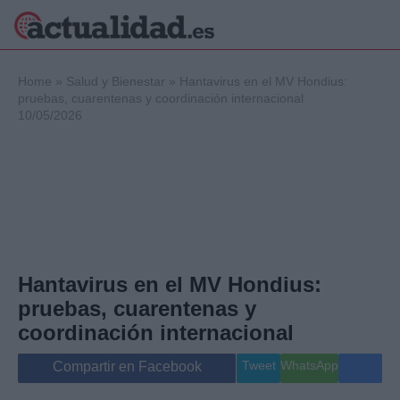
×
Home
»
Salud y Bienestar
»
Hantavirus en el MV Hondius:
pruebas, cuarentenas y coordinación internacional
10/05/2026
Política
Ciencia y
Tecnología
Crónica
Deportes
Economía
Salud y Bienestar
Hantavirus en el MV Hondius:
Internacional
pruebas, cuarentenas y
Gente
Viajes
coordinación internacional
Musica
Tweet
WhatsApp
Compartir en Facebook