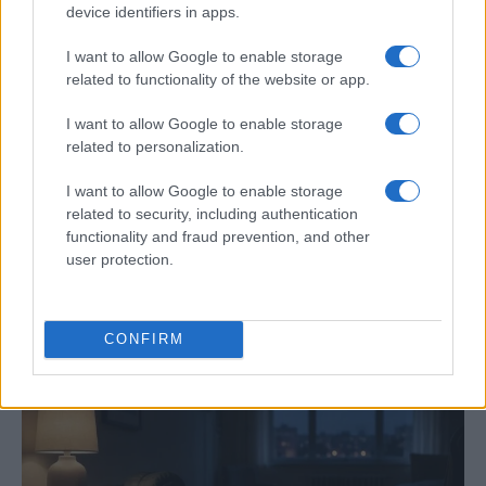
device identifiers in apps.
I want to allow Google to enable storage
related to functionality of the website or app.
I want to allow Google to enable storage
related to personalization.
I want to allow Google to enable storage
related to security, including authentication
functionality and fraud prevention, and other
Guía completa para preparar tu vivienda
user protection.
ante incendios forestales
Conoce las medidas esenciales para proteger tu hogar…
CONFIRM
SALUD Y BIENESTAR