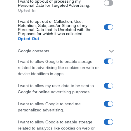
I want to opt-out of processing my
pequeñas…
Personal Data for Targeted Advertising.
Opted In
I want to opt-out of Collection, Use,
SALUD Y BIENESTAR
Retention, Sale, and/or Sharing of my
Personal Data that Is Unrelated with the
Purposes for which it was collected.
Opted Out
Google consents
I want to allow Google to enable storage
related to advertising like cookies on web or
device identifiers in apps.
I want to allow my user data to be sent to
Google for online advertising purposes.
Guía para delegar tareas y evitar la
sobrecarga emocional
I want to allow Google to send me
personalized advertising.
El cuidado de otros puede convertirse en una…
I want to allow Google to enable storage
related to analytics like cookies on web or
SALUD Y BIENESTAR