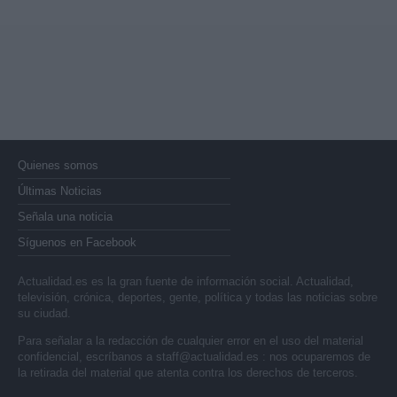
Quienes somos
Últimas Noticias
Señala una noticia
Síguenos en Facebook
Actualidad.es es la gran fuente de información social. Actualidad,
televisión, crónica, deportes, gente, política y todas las noticias sobre
su ciudad.
Para señalar a la redacción de cualquier error en el uso del material
confidencial, escríbanos a
staff@actualidad.es
: nos ocuparemos de
la retirada del material que atenta contra los derechos de terceros.