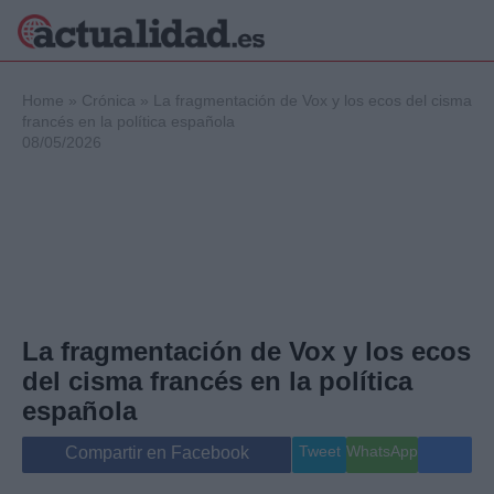
×
Home
»
Crónica
»
La fragmentación de Vox y los ecos del cisma
francés en la política española
08/05/2026
Política
Ciencia y
Tecnología
Crónica
Deportes
Economía
Salud y Bienestar
La fragmentación de Vox y los ecos
Internacional
del cisma francés en la política
Gente
Viajes
española
Musica
Tweet
WhatsApp
Compartir en Facebook