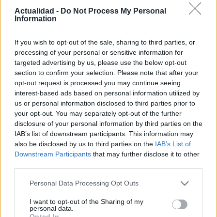
consigo un detalle personal: una placa recibida en la sala de prensa del
Actualidad -
Do Not Process My Personal
Porto Antico.
Information
If you wish to opt-out of the sale, sharing to third parties, or
Contacto:
processing of your personal or sensitive information for
targeted advertising by us, please use the below opt-out
section to confirm your selection. Please note that after your
ARTÍCULO ANTERIOR
opt-out request is processed you may continue seeing
ARTÍCULO SIGUIENTE
interest-based ads based on personal information utilized by
us or personal information disclosed to third parties prior to
Más leídos
your opt-out. You may separately opt-out of the further
disclosure of your personal information by third parties on the
IAB’s list of downstream participants. This information may
POLÍTICA
also be disclosed by us to third parties on the
IAB’s List of
Downstream Participants
that may further disclose it to other
third parties.
Please note that this website/app uses one or more Google
Personal Data Processing Opt Outs
services and may gather and store information including but
not limited to your visit or usage behaviour. You may click to
I want to opt-out of the Sharing of my
personal data.
grant or deny consent to Google and its third-party tags to
Opted In