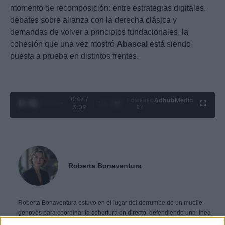
momento de recomposición: entre estrategias digitales,
debates sobre alianza con la derecha clásica y
demandas de volver a principios fundacionales, la
cohesión que una vez mostró
Abascal
está siendo
puesta a prueba en distintos frentes.
0:48 /
Ad
hub
Media
POWERED
1
/
4
3:09
BY
Roberta Bonaventura
Roberta Bonaventura estuvo en el lugar del derrumbe de un muelle
genovés para coordinar la cobertura en directo, defendiendo una línea
editorial de inmediatez verificada. Corresponsal de breaking news, lleva