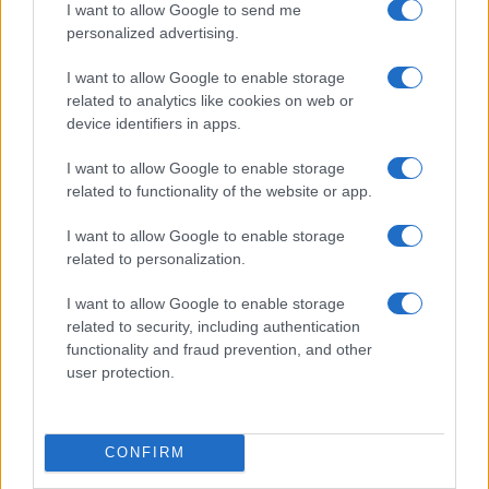
I want to allow Google to send me
Análisis de la crisis migratoria en Ceuta y
personalized advertising.
las críticas internacionales a Pedro
I want to allow Google to enable storage
Sánchez
related to analytics like cookies on web or
device identifiers in apps.
La crisis migratoria en Ceuta ha generado fuertes…
I want to allow Google to enable storage
related to functionality of the website or app.
POLÍTICA
I want to allow Google to enable storage
related to personalization.
I want to allow Google to enable storage
related to security, including authentication
functionality and fraud prevention, and other
user protection.
CONFIRM
El impacto de la iniciativa de Gabriel
Rufián en el panorama político español