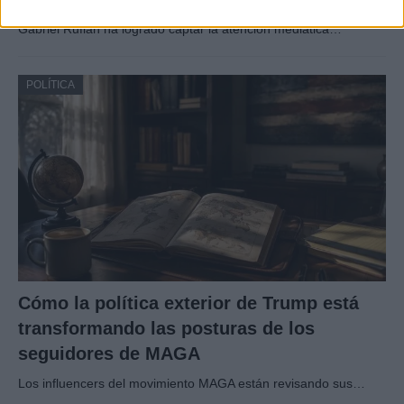
Gabriel Rufián ha logrado captar la atención mediática…
POLÍTICA
Cómo la política exterior de Trump está
transformando las posturas de los
seguidores de MAGA
Los influencers del movimiento MAGA están revisando sus…