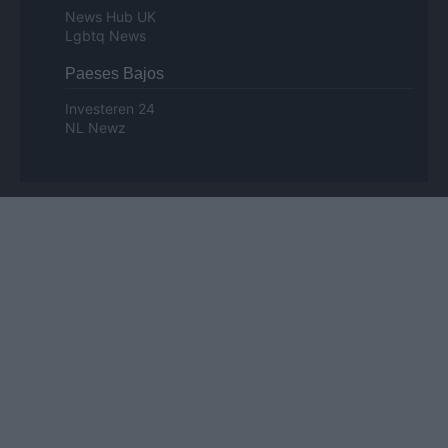
News Hub UK
Lgbtq News
Paeses Bajos
Investeren 24
NL Newz