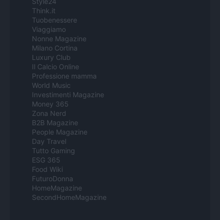
Style24
Think.it
Tuobenessere
Viaggiamo
Nonne Magazine
Milano Cortina
Luxury Club
Il Calcio Online
Professione mamma
World Music
Investimenti Magazine
Money 365
Zona Nerd
B2B Magazine
People Magazine
Day Travel
Tutto Gaming
ESG 365
Food Wiki
FuturoDonna
HomeMagazine
SecondHomeMagazine