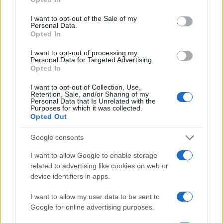
use your data for below specified purposes in below Google
consent section.
I want to opt-out of the Sale of my
Personal Data.
Opted In
Cómo la política internacional de Trump
está cambiando las posturas de sus
I want to opt-out of processing my
Personal Data for Targeted Advertising.
seguidores más cercanos
Opted In
La política exterior de Donald Trump, especialmente en…
I want to opt-out of Collection, Use,
Retention, Sale, and/or Sharing of my
Personal Data that Is Unrelated with the
Purposes for which it was collected.
POLÍTICA
Opted Out
Google consents
I want to allow Google to enable storage
related to advertising like cookies on web or
device identifiers in apps.
I want to allow my user data to be sent to
Google for online advertising purposes.