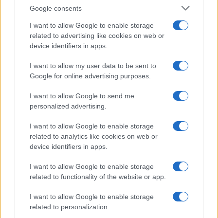
Google consents
El notable cambio físico de Isabel Díaz
Ayuso
I want to allow Google to enable storage
related to advertising like cookies on web or
En su regreso al trabajo al frente de…
device identifiers in apps.
I want to allow my user data to be sent to
GENTE
Google for online advertising purposes.
I want to allow Google to send me
personalized advertising.
I want to allow Google to enable storage
related to analytics like cookies on web or
device identifiers in apps.
I want to allow Google to enable storage
related to functionality of the website or app.
¿Quién es Chad Boyce?: cómo murió
I want to allow Google to enable storage
durante la serie Los 100
related to personalization.