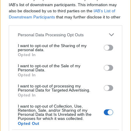
IAB’s list of downstream participants. This information may
also be disclosed by us to third parties on the
IAB’s List of
Downstream Participants
that may further disclose it to other
third parties.
Clay Virtue de la serie Los 100: quién es y
Please note that this website/app uses one or more Google
Personal Data Processing Opt Outs
qué le sucedió
services and may gather and store information including but
not limited to your visit or usage behaviour. You may click to
I want to opt-out of the Sharing of my
La biografía de Clay Virtue, trabajador que murió…
personal data.
grant or deny consent to Google and its third-party tags to
Opted In
use your data for below specified purposes in below Google
consent section.
I want to opt-out of the Sale of my
GENTE
Personal Data.
Opted In
I want to opt-out of processing my
Personal Data for Targeted Advertising.
Opted In
I want to opt-out of Collection, Use,
Retention, Sale, and/or Sharing of my
Personal Data that Is Unrelated with the
Purposes for which it was collected.
Opted Out