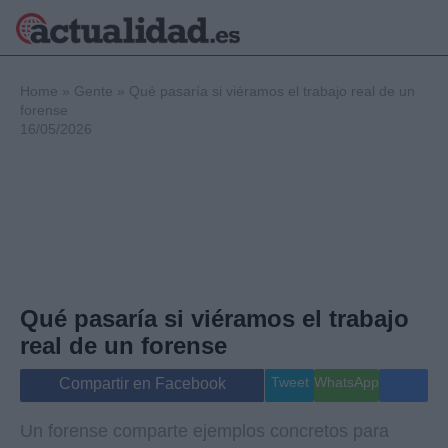
×
Home
»
Gente
»
Qué pasaría si viéramos el trabajo real de un
forense
16/05/2026
Política
Ciencia y
Tecnología
Crónica
Deportes
Economía
Salud y Bienestar
Qué pasaría si viéramos el trabajo
Internacional
real de un forense
Gente
Viajes
Tweet
WhatsApp
Compartir en Facebook
Musica
Un forense comparte ejemplos concretos para