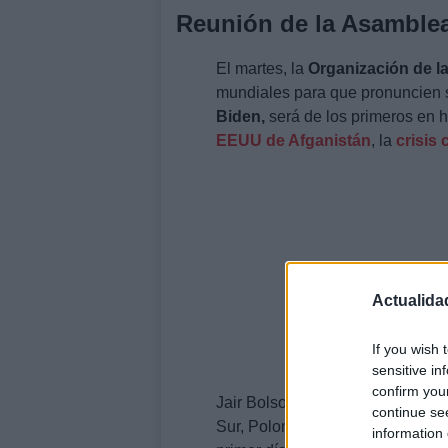
Reunión de la Asamble
El martes, la
Organización de l
mundiales para que pronuncien 
Biden,
será de los primeros en 
EEUU de Afganistán
, la
crisis 
Actualida
If you wish 
sensitive in
confirm you
Jair Bolsonaro, presidente de Br
continue se
Sur, Polonia y la República Dem
information 