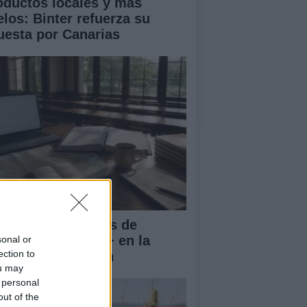
oductos locales y más
elos: Binter refuerza su
uesta por Canarias
rnadas Nacionales de
vilidad Erasmus+ en la
sonal or
ection to
iversidad de Jaén
ou may
 personal
out of the