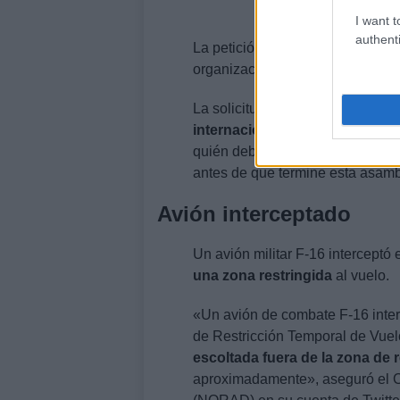
I want t
authenti
La petición está contenida en un
organización por el ministro de E
La solicitud
no garantiza que lo
internacionales,
pues correspon
quién debe intervenir en nombre 
antes de que termine esta asamb
Avión interceptado
Un avión militar F-16 interceptó
una zona restringida
al vuelo.
«Un avión de combate F-16 inte
de Restricción Temporal de Vuel
escoltada fuera de la zona de r
aproximadamente», aseguró el 