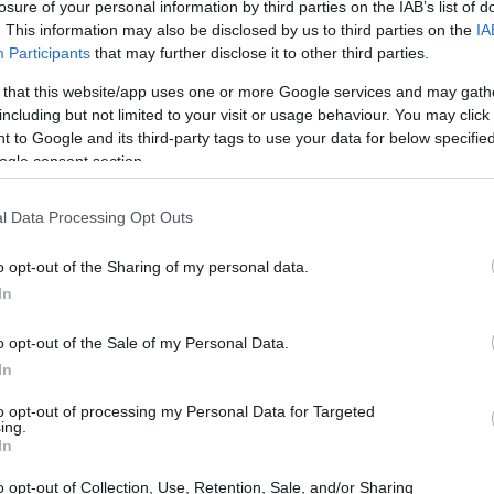
losure of your personal information by third parties on the IAB’s list of
. This information may also be disclosed by us to third parties on the
IA
Participants
that may further disclose it to other third parties.
 that this website/app uses one or more Google services and may gath
including but not limited to your visit or usage behaviour. You may click 
 to Google and its third-party tags to use your data for below specifi
ogle consent section.
l Data Processing Opt Outs
Ol
te
o opt-out of the Sharing of my personal data.
al
In
o opt-out of the Sale of my Personal Data.
In
 se fundó la ONU al final de la Segunda Guerra
tes hablarán en persona, al contrario que el año
to opt-out of processing my Personal Data for Targeted
ing.
In
lógica ha mejorado con respecto a la reunión anterior,
o opt-out of Collection, Use, Retention, Sale, and/or Sharing