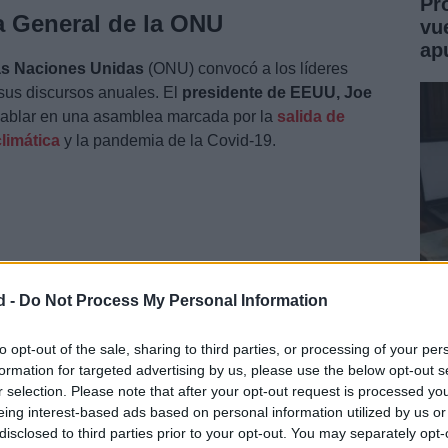
Pr
a General de la ONU
vu
ap
as Naciones Unidas
(ONU) convocó a los líderes
sus discursos anuales. El
presidente de EEUU, Joe
hablar en una asamblea marcada por la
salida de
climática
y la pandemia de la Covid-19.
d -
Do Not Process My Personal Information
Jo
Mo
to opt-out of the sale, sharing to third parties, or processing of your per
formation for targeted advertising by us, please use the below opt-out s
Un
r selection. Please note that after your opt-out request is processed y
asil, y los presidentes de Turquía, México, Corea del
eing interest-based ads based on personal information utilized by us or
ocrática del Congo, también darán su discurso el
disclosed to third parties prior to your opt-out. You may separately opt-