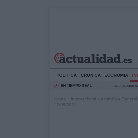
POLÍTICA
CRÓNICA
ECONOMÍA
IN
EN TIEMPO REAL
Impacto económico
La compra del átic
Home
»
Internacional
»
Asamblea General 
Transformación de
22/09/2021
Rehabilitación de 