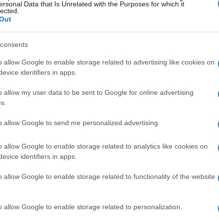
 medidas de seguridad
y presentar una prueba de
ersonal Data that Is Unrelated with the Purposes for which it
lected.
 la Asamblea General de este año, el ministro de
Out
Abdulla Shahid
, quien lo confirmó.
Co
consents
mar parte de la asamblea
có
gl
o allow Google to enable storage related to advertising like cookies on
intervenir en las actuales reuniones de la
evice identifiers in apps.
o allow my user data to be sent to Google for online advertising
s.
to allow Google to send me personalized advertising.
o allow Google to enable storage related to analytics like cookies on
evice identifiers in apps.
o allow Google to enable storage related to functionality of the website
In
o allow Google to enable storage related to personalization.
y 