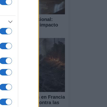
rte Penal Internacional:
mo funciona y su impacto
obal
cendios forestales en Francia
España: la lucha contra las