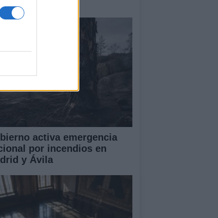
amas que no cesa
bierno activa emergencia
cional por incendios en
drid y Ávila