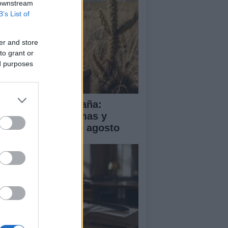
 downstream
B’s List of
er and store
to grant or
ed purposes
a de calor en España:
mperaturas extremas y
ertas hasta el 2 de agosto