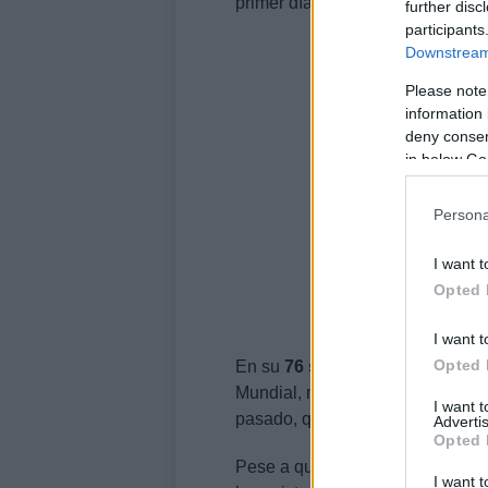
primer día.
further disc
participants
Downstream 
Please note
information 
deny consent
in below Go
Persona
I want t
Opted 
I want t
Opted 
En su
76 sesión anual
desde que
Mundial, más de cien representan
I want 
pasado, que fue online.
Advertis
Opted 
Pese a que la situación epidemio
I want t