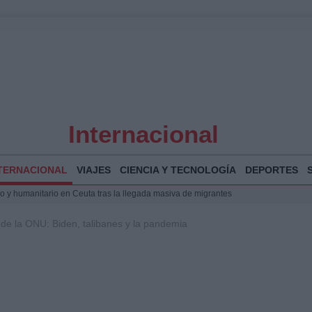
Internacional
TERNACIONAL
VIAJES
CIENCIA Y TECNOLOGÍA
DEPORTES
 y humanitario en Ceuta tras la llegada masiva de migrantes
o de Chamberí por 6,3 millones: detalles y controversias
de la ONU: Biden, talibanes y la pandemia
l pabellón de la Expo de Zaragoza en centro sanitario clave
la Illa Plana: Menorca apuesta por el deporte náutico sostenible