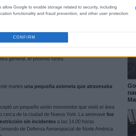
ll
o allow Google to enable storage related to security, including
cation functionality and fraud prevention, and other user protection.
a carta remitida a la
Secretaría General
de la
xteriores talibán,
Amir Khan Muttaqi.
s talibanes puedan dirigirse a los líderes
CONFIRM
de a un comité de la Asamblea pronunciarse sobre
de Afganistán, decisión que a priori no se producirá
lea general, el próximo lunes.
Go
 este martes
una pequeña avioneta que atravesaba
na
Ma
rceptó un pequeño avión monomotor que violó el área
o cerca de la ciudad de Nueva York. La aeronave
fue
estricción sin incidentes
a las 14.00 horas
Comando de Defensa Aeroespacial de Norte América