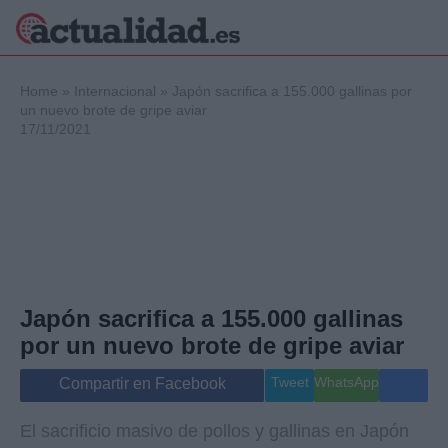
×
Home
»
Internacional
»
Japón sacrifica a 155.000 gallinas por
un nuevo brote de gripe aviar
17/11/2021
Política
Ciencia y
Tecnología
Crónica
Deportes
Economía
Salud y Bienestar
Japón sacrifica a 155.000 gallinas
Internacional
por un nuevo brote de gripe aviar
Gente
Viajes
Tweet
WhatsApp
Compartir en Facebook
Musica
El sacrificio masivo de pollos y gallinas en Japón