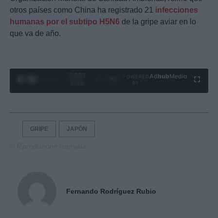
otros países como China ha registrado 21
infecciones
humanas por el subtipo H5N6
de la gripe aviar en lo
que va de año.
0:29 /
Ad
hub
Media
POWERED
1
/
4
3:55
BY
GRIPE
JAPÓN
© Riproduzione riservata
Fernando Rodríguez Rubio