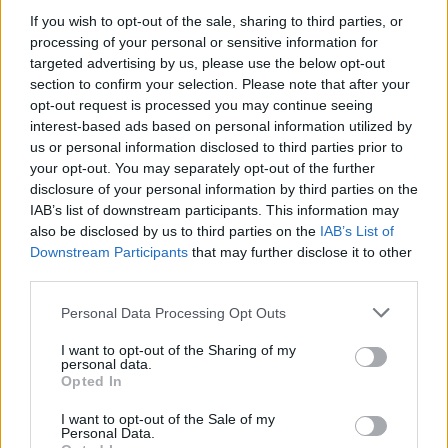
Productos locales y más vuelos: Binter
If you wish to opt-out of the sale, sharing to third parties, or
processing of your personal or sensitive information for
refuerza su apuesta por Canarias
targeted advertising by us, please use the below opt-out
Binter no solo conecta las islas, sino que…
section to confirm your selection. Please note that after your
opt-out request is processed you may continue seeing
interest-based ads based on personal information utilized by
INTERNACIONAL
us or personal information disclosed to third parties prior to
your opt-out. You may separately opt-out of the further
disclosure of your personal information by third parties on the
IAB’s list of downstream participants. This information may
also be disclosed by us to third parties on the
IAB’s List of
Downstream Participants
that may further disclose it to other
third parties.
Please note that this website/app uses one or more Google
Personal Data Processing Opt Outs
services and may gather and store information including but
not limited to your visit or usage behaviour. You may click to
I want to opt-out of the Sharing of my
personal data.
grant or deny consent to Google and its third-party tags to
Opted In
Guía práctica para entender conflictos
use your data for below specified purposes in below Google
internacionales paso a paso
consent section.
I want to opt-out of the Sale of my
Personal Data.
Domina el arte de evaluar fuentes y mapas,…