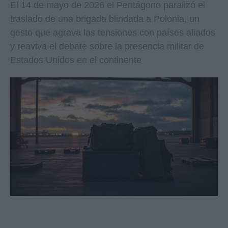
El 14 de mayo de 2026 el Pentágono paralizó el
traslado de una brigada blindada a Polonia, un
gesto que agrava las tensiones con países aliados
y reaviva el debate sobre la presencia militar de
Estados Unidos en el continente