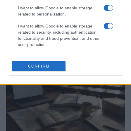
I want to allow Google to enable storage
related to personalization.
I want to allow Google to enable storage
Guía práctica para entender conflictos
related to security, including authentication
functionality and fraud prevention, and other
internacionales paso a paso
user protection.
Domina el arte de evaluar fuentes y mapas,…
CONFIRM
INTERNACIONAL