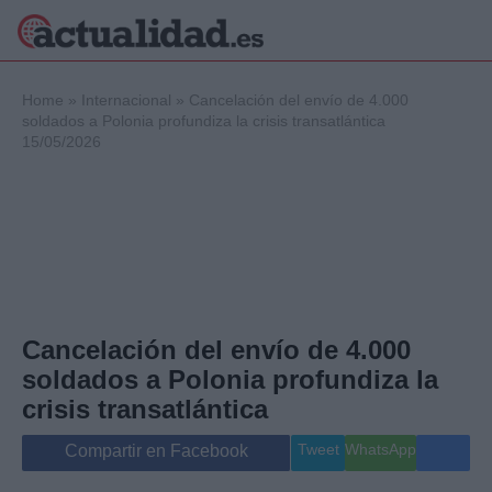
×
Home
»
Internacional
»
Cancelación del envío de 4.000
soldados a Polonia profundiza la crisis transatlántica
15/05/2026
Política
Ciencia y
Tecnología
Crónica
Deportes
Economía
Salud y Bienestar
Cancelación del envío de 4.000
Internacional
soldados a Polonia profundiza la
Gente
Viajes
crisis transatlántica
Musica
Tweet
WhatsApp
Compartir en Facebook