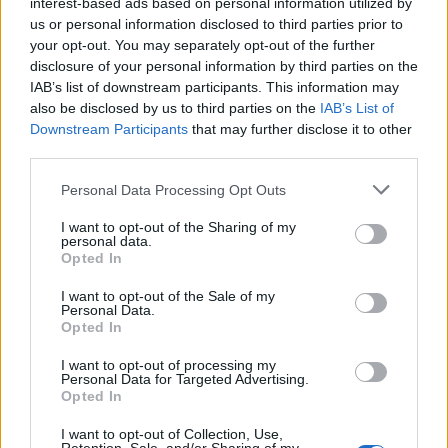
interest-based ads based on personal information utilized by
us or personal information disclosed to third parties prior to
INTERNACIONAL
your opt-out. You may separately opt-out of the further
disclosure of your personal information by third parties on the
IAB’s list of downstream participants. This information may
also be disclosed by us to third parties on the
IAB’s List of
Downstream Participants
that may further disclose it to other
third parties.
Please note that this website/app uses one or more Google
Personal Data Processing Opt Outs
services and may gather and store information including but
not limited to your visit or usage behaviour. You may click to
I want to opt-out of the Sharing of my
personal data.
grant or deny consent to Google and its third-party tags to
Opted In
Argentina: Un hombre de 128 años
use your data for below specified purposes in below Google
consent section.
I want to opt-out of the Sale of my
anuncia al mundo que es Adolf Hitler
Personal Data.
Opted In
Un hombre de origen alemán que vive en…
I want to opt-out of processing my
Personal Data for Targeted Advertising.
INTERNACIONAL
Opted In
I want to opt-out of Collection, Use,