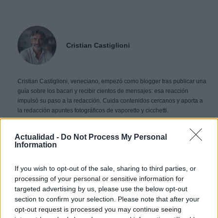
Cristian Castiglioni
Cristian Castiglioni, veneciano, empezó como blogger tras publicar una
guía sobre los bacari y recibir cientos de mensajes: esa reacción
impulsó su paso a la redacción. Cuida contenidos cercanos y aporta a
la redacción apuntes fotográficos de vaporetto y cicchetti.
Actualidad -
Do Not Process My Personal
Contacto:
Information
If you wish to opt-out of the sale, sharing to third parties, or
ARTÍCULO ANTERIOR
processing of your personal or sensitive information for
ARTÍCULO SIGUIENTE
targeted advertising by us, please use the below opt-out
section to confirm your selection. Please note that after your
Más leídos
opt-out request is processed you may continue seeing