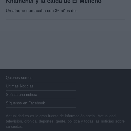
Khamenei y la caída de El Mencho
Un ataque que acaba con 36 años de…
Quienes somos
Últimas Noticias
Señala una noticia
Síguenos en Facebook
Actualidad.es es la gran fuente de información social. Actualidad,
televisión, crónica, deportes, gente, política y todas las noticias sobre
su ciudad.