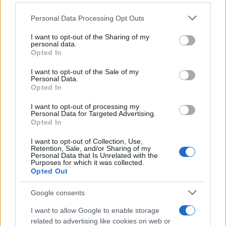
Un hombre de origen alemán que vive en…
Please note that this website/app uses one or more Google
Personal Data Processing Opt Outs
services and may gather and store information including but
not limited to your visit or usage behaviour. You may click to
I want to opt-out of the Sharing of my
INTERNACIONAL
personal data.
grant or deny consent to Google and its third-party tags to
Opted In
use your data for below specified purposes in below Google
consent section.
I want to opt-out of the Sale of my
Personal Data.
Opted In
I want to opt-out of processing my
Personal Data for Targeted Advertising.
Opted In
I want to opt-out of Collection, Use,
Retention, Sale, and/or Sharing of my
Personal Data that Is Unrelated with the
Productos locales y más vuelos: Binter
Purposes for which it was collected.
Opted Out
refuerza su apuesta por Canarias
Binter no solo conecta las islas, sino que…
Google consents
I want to allow Google to enable storage
related to advertising like cookies on web or
INTERNACIONAL