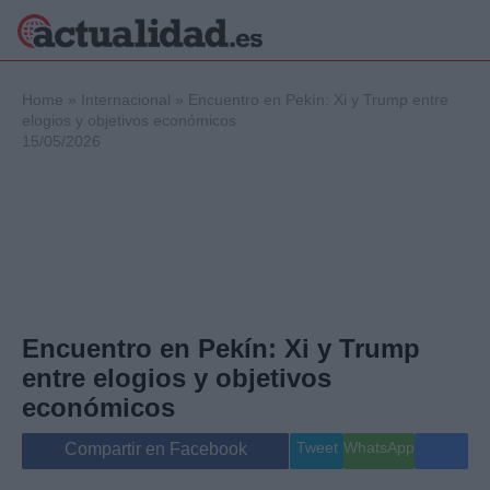
×
Home
»
Internacional
»
Encuentro en Pekín: Xi y Trump entre
elogios y objetivos económicos
15/05/2026
Política
Ciencia y
Tecnología
Crónica
Deportes
Economía
Salud y Bienestar
Encuentro en Pekín: Xi y Trump
Internacional
entre elogios y objetivos
Gente
Viajes
económicos
Musica
Tweet
WhatsApp
Compartir en Facebook