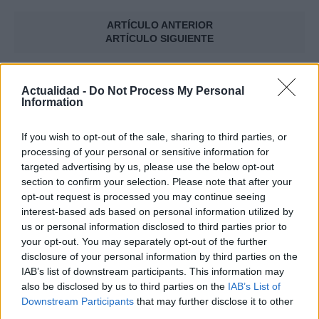
ARTÍCULO ANTERIOR
ARTÍCULO SIGUIENTE
Más leídos
Actualidad -
Do Not Process My Personal
Information
INTERNACIONAL
If you wish to opt-out of the sale, sharing to third parties, or
processing of your personal or sensitive information for
targeted advertising by us, please use the below opt-out
section to confirm your selection. Please note that after your
opt-out request is processed you may continue seeing
interest-based ads based on personal information utilized by
us or personal information disclosed to third parties prior to
your opt-out. You may separately opt-out of the further
disclosure of your personal information by third parties on the
IAB’s list of downstream participants. This information may
Argentina: Un hombre de 128 años
also be disclosed by us to third parties on the
IAB’s List of
Downstream Participants
that may further disclose it to other
anuncia al mundo que es Adolf Hitler
third parties.