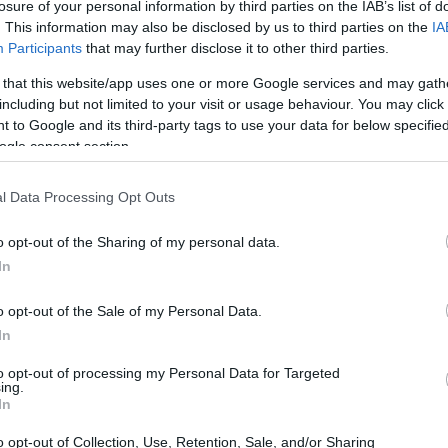
losure of your personal information by third parties on the IAB’s list of
tróleo mundial— y ahora es terreno de disputas que
. This information may also be disclosed by us to third parties on the
IA
toridades indias calificaron el ataque al carguero
Participants
that may further disclose it to other third parties.
 el centro británico de operaciones marítimas declaró
 that this website/app uses one or more Google services and may gath
ca de Fujairah y confirmó que el buque se dirige a
including but not limited to your visit or usage behaviour. You may click 
 to Google and its third-party tags to use your data for below specifi
ogle consent section.
l Data Processing Opt Outs
Ol
te
o opt-out of the Sharing of my personal data.
al
In
o opt-out of the Sale of my Personal Data.
In
to opt-out of processing my Personal Data for Targeted
ing.
In
o opt-out of Collection, Use, Retention, Sale, and/or Sharing