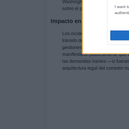
Washington, entre ellas reparaci
I want t
sobre el paso.
authenti
Impacto en las conversacion
Los incidentes coinciden con una
tránsito de buques chinos por el
gestiones diplomáticas entre Beij
manifestaron públicamente que 
las demandas iraníes —si fuera
arquitectura legal del corredor m