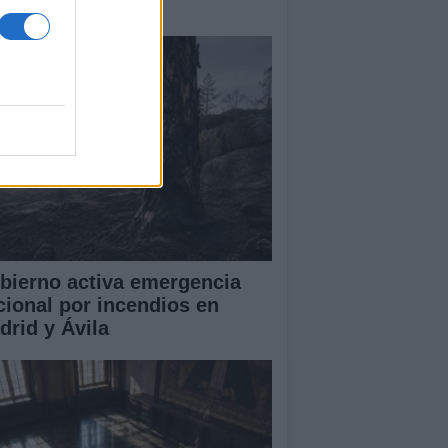
amas que no cesa
bierno activa emergencia
cional por incendios en
drid y Ávila