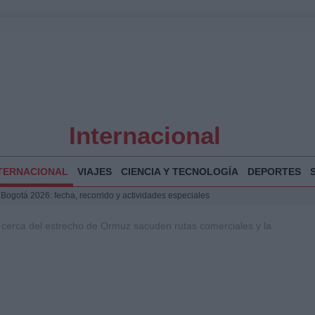
Internacional
TERNACIONAL
VIAJES
CIENCIA Y TECNOLOGÍA
DEPORTES
 Bogotá 2026: fecha, recorrido y actividades especiales
a Juan Jesús Vivas en Palma para analizar la situación en Ceuta
 cerca del estrecho de Ormuz sacuden rutas comerciales y la
la Illa Plana: Menorca apuesta por el deporte náutico sostenible
puesta del Gobierno ante la crisis migratoria en Ceuta