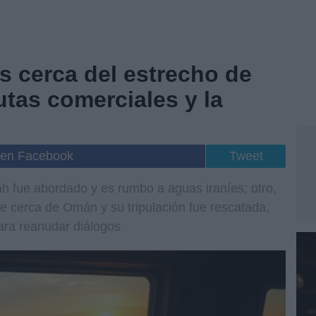
s cerca del estrecho de
tas comerciales y la
 en Facebook
Tweet
h fue abordado y es rumbo a aguas iraníes; otro,
que cerca de Omán y su tripulación fue rescatada,
ara reanudar diálogos