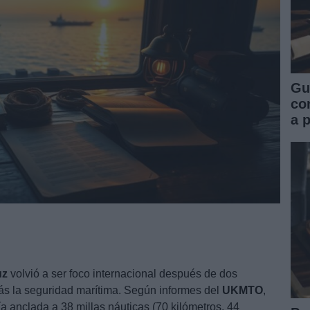
Gu
co
a 
uz
volvió a ser foco internacional después de dos
s la seguridad marítima. Según informes del
UKMTO
,
anclada a 38 millas náuticas (70 kilómetros, 44