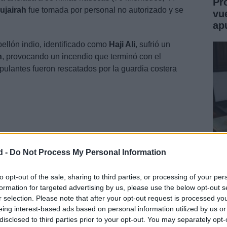
Pr
ujairah
fue tomada por personal no autorizado y se
vu
ap
ellón indio, identificado como
Haji Ali
, sufrió un
n
, provocando un incendio que terminó con el
ipulantes fueron rescatados por la guardia costera
d -
Do Not Process My Personal Information
Jo
Mo
to opt-out of the sale, sharing to third parties, or processing of your per
formation for targeted advertising by us, please use the below opt-out s
Un
r selection. Please note that after your opt-out request is processed y
eing interest-based ads based on personal information utilized by us or
 un contexto donde el
Estrecho de Ormuz
había sido
disclosed to third parties prior to your opt-out. You may separately opt-
o energético —antes de la guerra, por ahí transitaba