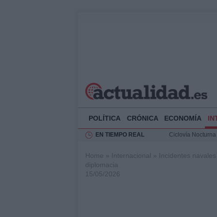
POLÍTICA
CRÓNICA
ECONOMÍA
IN
EN TIEMPO REAL
Ciclovía Nocturna
Felipe VI recibe 
Home
»
Internacional
»
Incidentes navales
Rehabilitación de 
diplomacia
Análisis de la res
15/05/2026