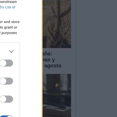
 downstream
B’s List of
er and store
to grant or
ed purposes
a de calor en España:
mperaturas extremas y
ertas hasta el 2 de agosto