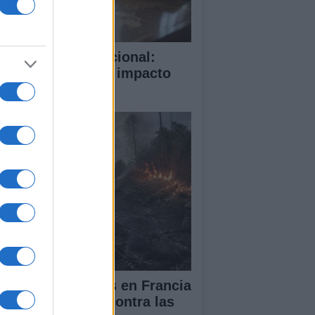
rte Penal Internacional:
mo funciona y su impacto
obal
cendios forestales en Francia
España: la lucha contra las