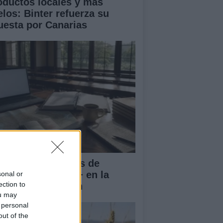
oductos locales y más
elos: Binter refuerza su
uesta por Canarias
rnadas Nacionales de
vilidad Erasmus+ en la
sonal or
ection to
iversidad de Jaén
ou may
 personal
out of the