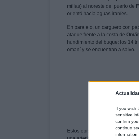
millas) al noreste del puerto de
F
orientó hacia aguas iraníes.
En paralelo, un carguero con pab
ataque frente a la costa de
Omá
hundimiento del buque; los 14 tr
omaní y se encuentran a salvo.
Actualida
If you wish 
sensitive in
confirm you
continue se
Estos episodios se producen en
information 
una arteria vital para el comerci