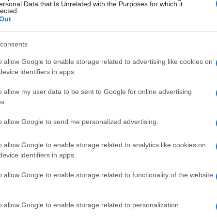
ervienen
ersonal Data that Is Unrelated with the Purposes for which it
lected.
Out
 el abordaje ocurrió mientras la nave permanecía
clave para las exportaciones del Golfo. El gobierno
Co
consents
el incendio a bordo del
Haji Ali
fue consecuencia de un
có
entifique al responsable. Previamente, Irán ya había
gl
o allow Google to enable storage related to advertising like cookies on
 entre ellas un petrolero denominado
Ocean Koi
, que
evice identifiers in apps.
dos Unidos
en febrero por formar parte de una
«flota
o allow my user data to be sent to Google for online advertising
de crudo iraní. Estos antecedentes aumentan la
s.
es y la desconfianza entre las partes.
to allow Google to send me personalized advertising.
y posición diplomática
o allow Google to enable storage related to analytics like cookies on
rzado una narrativa de soberanía extendida sobre el
evice identifiers in apps.
z judicial afirmó que Teherán tiene el derecho legal de
 Estados Unidos por supuestas violaciones marítimas,
o allow Google to enable storage related to functionality of the website
senior, Mohammadreza Aref, declaró que el paso
In
erán «a ningún precio». Además, fuentes semioficiales
o allow Google to enable storage related to personalization.
y 
 condiciones para reanudar conversaciones con