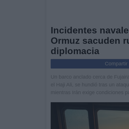
Incidentes navale
Ormuz sacuden ru
diplomacia
Compartir
Un barco anclado cerca de Fujaira
el Haji Ali, se hundió tras un ata
mientras Irán exige condiciones p