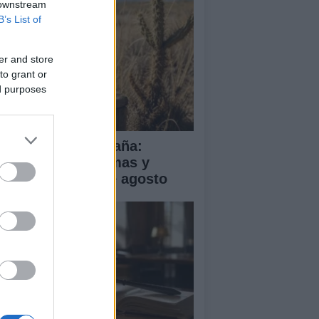
 downstream
B’s List of
er and store
to grant or
ed purposes
a de calor en España:
mperaturas extremas y
ertas hasta el 2 de agosto