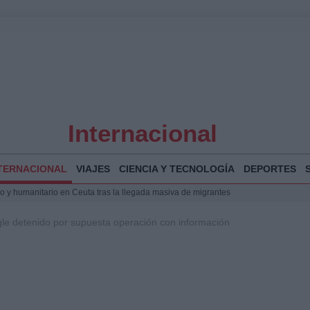
Internacional
TERNACIONAL
VIAJES
CIENCIA Y TECNOLOGÍA
DEPORTES
 y humanitario en Ceuta tras la llegada masiva de migrantes
o de Chamberí por 6,3 millones: detalles y controversias
e detenido por supuesta operación con información
 Bogotá 2026: fecha, recorrido y actividades especiales
a Juan Jesús Vivas en Palma para analizar la situación en Ceuta
la Illa Plana: Menorca apuesta por el deporte náutico sostenible