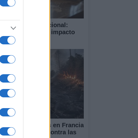
rte Penal Internacional:
mo funciona y su impacto
obal
cendios forestales en Francia
España: la lucha contra las