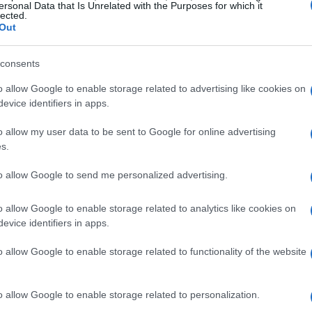
que la conducta combinó acceso a información no
ersonal Data that Is Unrelated with the Purposes for which it
lected.
ros destinados a ocultar el origen de las ganancias.
Out
do colocó alrededor de
$2,7 millones
en 25 resultados
das y que, según el reclamo, llegó a transferir unos
Co
consents
recciones vinculadas a su cuenta en la plataforma.
có
illetera cripto, el expediente afirma que se hicieron
gl
o allow Google to enable storage related to advertising like cookies on
ientas de privacidad hasta cuentas vinculadas
evice identifiers in apps.
en Italia.
o allow my user data to be sent to Google for online advertising
s.
to allow Google to send me personalized advertising.
iona la acusación aparece una apuesta cercana al
Censori no sería la persona más buscada del año y
o allow Google to enable storage related to analytics like cookies on
tra de que el Papa Leo XIV ocupara la primera
evice identifiers in apps.
senso de la comunidad de usuarios, el acusado
el cantante conocido como
D4vd
llegaría a ser el más
o allow Google to enable storage related to functionality of the website
ó rentable cuando su nombre escaló en las búsquedas
tigación penal.
In
o allow Google to enable storage related to personalization.
y 
tigadores según la fiscalía