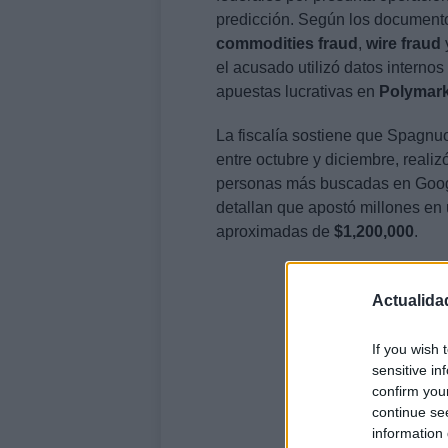
predicción. Según los documento
commodities fraud
,
wire fraud
el acusado utilizó datos interno
apuestas lucrativas en
Polymark
La fiscalía sostiene que Spagnu
entre octubre y diciembre, reali
personas más buscadas en Googl
detallan que apostó millones en
aproximadas de
$1,200,000
.
Actualida
If you wish 
sensitive in
confirm you
continue se
information 