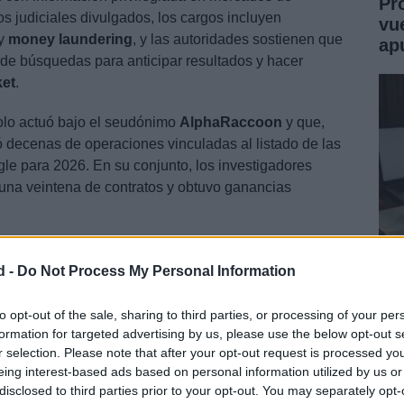
Pr
s judiciales divulgados, los cargos incluyen
vu
y
money laundering
, y las autoridades sostienen que
ap
s de búsquedas para anticipar resultados y hacer
et
.
olo actuó bajo el seudónimo
AlphaRaccoon
y que,
zó decenas de operaciones vinculadas al listado de las
e para 2026. En su conjunto, los investigadores
 una veintena de contratos y obtuvo ganancias
d -
Do Not Process My Personal Information
Jo
Mo
to opt-out of the sale, sharing to third parties, or processing of your per
formation for targeted advertising by us, please use the below opt-out s
Un
r selection. Please note that after your opt-out request is processed y
eing interest-based ads based on personal information utilized by us or
disclosed to third parties prior to your opt-out. You may separately opt-