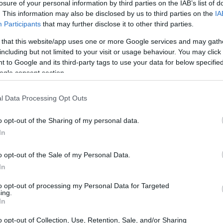
losure of your personal information by third parties on the IAB’s list of
. This information may also be disclosed by us to third parties on the
IA
FTC
presentó un caso civil buscando
disgorgement
y
Participants
that may further disclose it to other third parties.
 that this website/app uses one or more Google services and may gath
including but not limited to your visit or usage behaviour. You may click 
 to Google and its third-party tags to use your data for below specifi
ogle consent section.
l Data Processing Opt Outs
Ol
te
o opt-out of the Sharing of my personal data.
al
In
o opt-out of the Sale of my Personal Data.
In
to opt-out of processing my Personal Data for Targeted
ing.
s implicados
In
o opt-out of Collection, Use, Retention, Sale, and/or Sharing