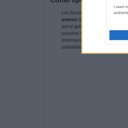
I want t
authenti
Los fiscales subrayan que la pri
interno
de Google que monitore
por el gobierno como
material n
usuarios del mercado, Spagnuolo
información se hiciera pública y 
probabilidades.