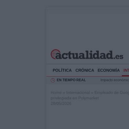
POLÍTICA
CRÓNICA
ECONOMÍA
IN
EN TIEMPO REAL
Impacto económico
La compra del átic
Home
»
Internacional
»
Empleado de Googl
Ciclovía Nocturna
privilegiada en Polymarket
Felipe VI recibe 
28/05/2026
Rehabilitación de 