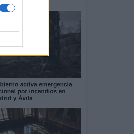
amas que no cesa
bierno activa emergencia
cional por incendios en
drid y Ávila