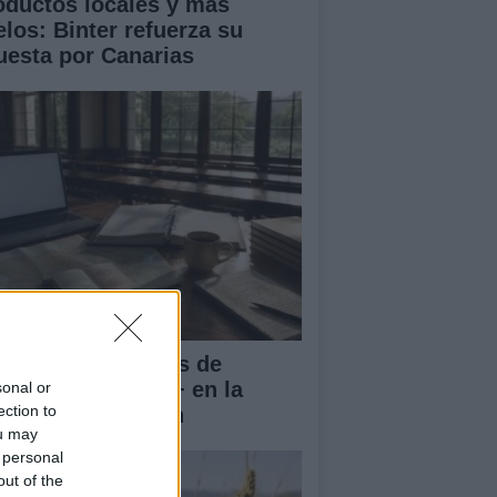
oductos locales y más
elos: Binter refuerza su
uesta por Canarias
rnadas Nacionales de
vilidad Erasmus+ en la
sonal or
ection to
iversidad de Jaén
ou may
 personal
out of the