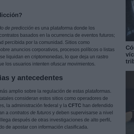
dicción?
o de predicción
es una plataforma donde los
ontratos basados en la ocurrencia de eventos futuros;
dad percibida por la comunidad. Sitios como
Có
bre anuncios corporativos, procesos políticos o listas
ví
e liquidan en criptomonedas, lo que deja un rastro
tr
e los usuarios intenten ofuscar movimientos.
ias y antecedentes
más amplio sobre la regulación de estas plataformas.
atales consideran estos sitios como operadores de
s, la administración federal y la
CFTC
han defendido
jan a
contratos de futuros
y deben supervisarse a nivel
llega después de otras investigaciones de alto perfil,
ado de apostar con información clasificada.