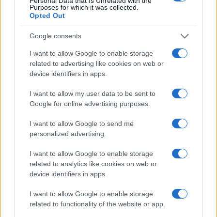
Personal Data that Is Unrelated with the
Purposes for which it was collected.
Opted Out
Google consents
Cómo Baqueira Beret impulsa la identidad
cultural y deportiva de la Val d’Aran y
I want to allow Google to enable storage
related to advertising like cookies on web or
Valls d’Àneu
device identifiers in apps.
Baqueira Beret no solo es sinónimo de esquí.…
I want to allow my user data to be sent to
Google for online advertising purposes.
CULTURA
I want to allow Google to send me
personalized advertising.
I want to allow Google to enable storage
related to analytics like cookies on web or
device identifiers in apps.
I want to allow Google to enable storage
related to functionality of the website or app.