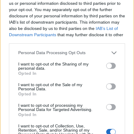
us or personal information disclosed to third parties prior to
your opt-out. You may separately opt-out of the further
disclosure of your personal information by third parties on the
IAB’s list of downstream participants. This information may
also be disclosed by us to third parties on the
IAB’s List of
Downstream Participants
that may further disclose it to other
third parties.
Eventos culturales en Barcelona durante
Please note that this website/app uses one or more Google
Personal Data Processing Opt Outs
el verano de 2026
services and may gather and store information including but
not limited to your visit or usage behaviour. You may click to
I want to opt-out of the Sharing of my
Barcelona se viste de gala en agosto con…
personal data.
grant or deny consent to Google and its third-party tags to
Opted In
use your data for below specified purposes in below Google
consent section.
I want to opt-out of the Sale of my
CULTURA
Personal Data.
Opted In
I want to opt-out of processing my
Personal Data for Targeted Advertising.
Opted In
I want to opt-out of Collection, Use,
Retention, Sale, and/or Sharing of my