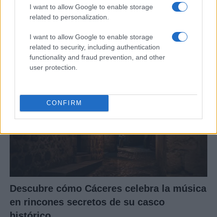
I want to allow Google to enable storage
La valla: la serie española que predijo la
related to personalization.
pandemia
I want to allow Google to enable storage
La valla, es una serie española emitida actualmente…
related to security, including authentication
functionality and fraud prevention, and other
user protection.
CULTURA
CONFIRM
Descubre cómo Cáceres celebra la música
en rincones secretos de su casco
histórico