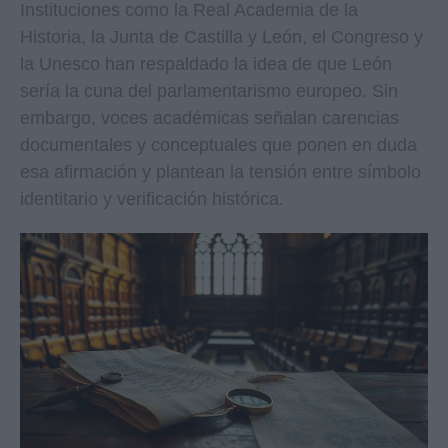
Instituciones como la Real Academia de la
Historia, la Junta de Castilla y León, el Congreso y
la Unesco han respaldado la idea de que León
sería la cuna del parlamentarismo europeo. Sin
embargo, voces académicas señalan carencias
documentales y conceptuales que ponen en duda
esa afirmación y plantean la tensión entre símbolo
identitario y verificación histórica.