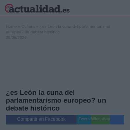
×
Home
»
Cultura
»
¿es León la cuna del parlamentarismo
europeo? un debate histórico
28/05/2026
Política
Ciencia y
Tecnología
Crónica
Deportes
Economía
Salud y Bienestar
¿es León la cuna del
Internacional
parlamentarismo europeo? un
Gente
Viajes
debate histórico
Musica
Tweet
WhatsApp
Compartir en Facebook