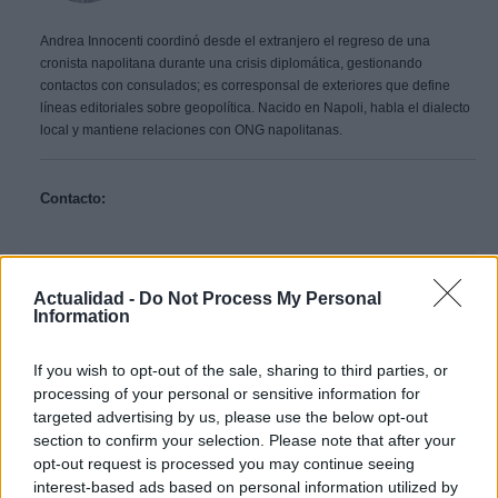
Andrea Innocenti coordinó desde el extranjero el regreso de una
cronista napolitana durante una crisis diplomática, gestionando
contactos con consulados; es corresponsal de exteriores que define
líneas editoriales sobre geopolítica. Nacido en Napoli, habla el dialecto
local y mantiene relaciones con ONG napolitanas.
Contacto:
ARTÍCULO ANTERIOR
ARTÍCULO SIGUIENTE
Actualidad -
Do Not Process My Personal
Information
Más leídos
If you wish to opt-out of the sale, sharing to third parties, or
processing of your personal or sensitive information for
CULTURA
targeted advertising by us, please use the below opt-out
section to confirm your selection. Please note that after your
opt-out request is processed you may continue seeing
interest-based ads based on personal information utilized by