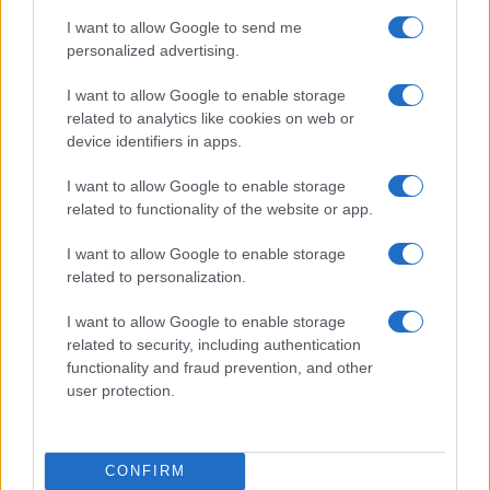
I want to allow Google to send me
La valla: la serie española que predijo la
personalized advertising.
pandemia
I want to allow Google to enable storage
La valla, es una serie española emitida actualmente…
related to analytics like cookies on web or
device identifiers in apps.
CULTURA
I want to allow Google to enable storage
related to functionality of the website or app.
I want to allow Google to enable storage
related to personalization.
I want to allow Google to enable storage
related to security, including authentication
functionality and fraud prevention, and other
user protection.
Cómo Baqueira Beret impulsa la identidad
cultural y deportiva de la Val d’Aran y
CONFIRM