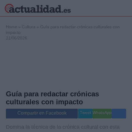
×
Home
»
Cultura
»
Guía para redactar crónicas culturales con
impacto
21/06/2026
Política
Ciencia y
Tecnología
Crónica
Deportes
Economía
Salud y Bienestar
Guía para redactar crónicas
Internacional
culturales con impacto
Gente
Viajes
Tweet
WhatsApp
Compartir en Facebook
Musica
Domina la técnica de la crónica cultural con esta