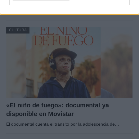
Valls d’Àneu
Baqueira Beret no solo es sinónimo de esquí.…
CULTURA
«El niño de fuego»: documental ya
disponible en Movistar
El documental cuenta el tránsito por la adolescencia de…