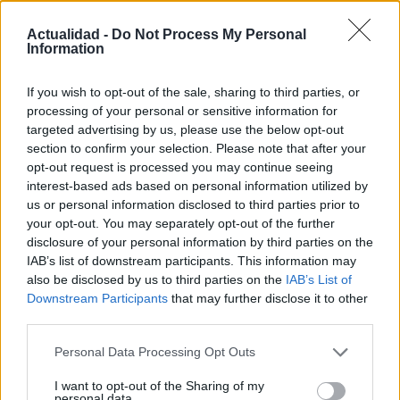
Diego Morales escribe igual de bien sobre la táctica de un derbi
Actualidad -
Do Not Process My Personal
madrileño y una ruta gastronómica por Asturias. Periodismo deportivo
Information
con contexto y crónica de viaje con itinerario real.
If you wish to opt-out of the sale, sharing to third parties, or
processing of your personal or sensitive information for
Contacto:
targeted advertising by us, please use the below opt-out
section to confirm your selection. Please note that after your
opt-out request is processed you may continue seeing
ARTÍCULO ANTERIOR
interest-based ads based on personal information utilized by
ARTÍCULO SIGUIENTE
us or personal information disclosed to third parties prior to
your opt-out. You may separately opt-out of the further
Más leídos
disclosure of your personal information by third parties on the
IAB’s list of downstream participants. This information may
also be disclosed by us to third parties on the
IAB’s List of
CULTURA
Downstream Participants
that may further disclose it to other
third parties.
Please note that this website/app uses one or more Google
Personal Data Processing Opt Outs
services and may gather and store information including but
not limited to your visit or usage behaviour. You may click to
I want to opt-out of the Sharing of my
personal data.