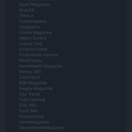
Sport Magazine
Style24
Think.it
Tuobenessere
Viaggiamo
Nonne Magazine
Milano Cortina
Luxury Club
Il Calcio Online
Professione mamma
World Music
Investimenti Magazine
Money 365
Zona Nerd
B2B Magazine
People Magazine
Day Travel
Tutto Gaming
ESG 365
Food Wiki
FuturoDonna
HomeMagazine
SecondHomeMagazine