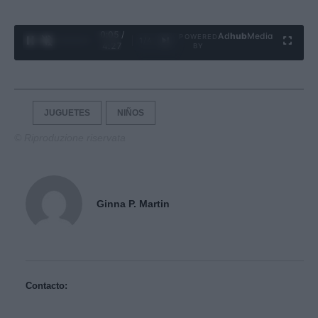
0:06 /
Ad
hub
Media
POWERED
1
/
4
4:27
BY
JUGUETES
NIÑOS
© Riproduzione riservata
Ginna P. Martin
Contacto: