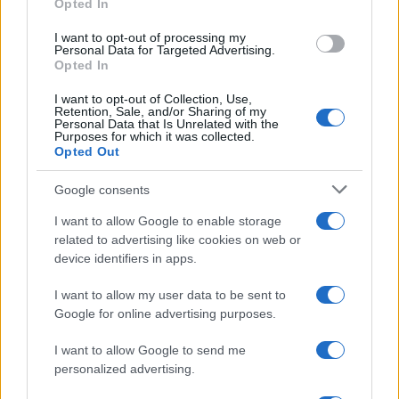
Opted In
MEDIO AMBIENTE
I want to opt-out of processing my
Personal Data for Targeted Advertising.
Opted In
I want to opt-out of Collection, Use,
Retention, Sale, and/or Sharing of my
Personal Data that Is Unrelated with the
Purposes for which it was collected.
Opted Out
Google consents
I want to allow Google to enable storage
related to advertising like cookies on web or
Cómo proteger tu vivienda en la interfaz
device identifiers in apps.
urbano-forestal
I want to allow my user data to be sent to
Vivir en la interfaz urbano-forestal conlleva riesgos, pero…
Google for online advertising purposes.
I want to allow Google to send me
MEDIO AMBIENTE
personalized advertising.