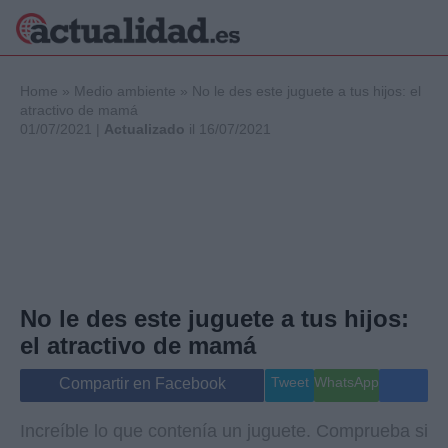
×
Home
»
Medio ambiente
»
No le des este juguete a tus hijos: el
atractivo de mamá
01/07/2021 |
Actualizado
il 16/07/2021
Política
Ciencia y
Tecnología
Crónica
Deportes
Economía
Salud y Bienestar
No le des este juguete a tus hijos:
Internacional
el atractivo de mamá
Gente
Viajes
Tweet
WhatsApp
Compartir en Facebook
Musica
Increíble lo que contenía un juguete. Comprueba si