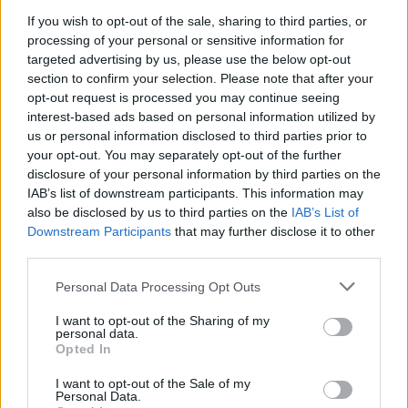
If you wish to opt-out of the sale, sharing to third parties, or
España se prepara para una semana de calor…
processing of your personal or sensitive information for
targeted advertising by us, please use the below opt-out
section to confirm your selection. Please note that after your
MEDIO AMBIENTE
opt-out request is processed you may continue seeing
interest-based ads based on personal information utilized by
us or personal information disclosed to third parties prior to
your opt-out. You may separately opt-out of the further
disclosure of your personal information by third parties on the
IAB’s list of downstream participants. This information may
also be disclosed by us to third parties on the
IAB’s List of
Downstream Participants
that may further disclose it to other
third parties.
Please note that this website/app uses one or more Google
Personal Data Processing Opt Outs
Preparación ante incendios forestales:
services and may gather and store information including but
not limited to your visit or usage behaviour. You may click to
I want to opt-out of the Sharing of my
guía práctica para hogares rurales y
personal data.
grant or deny consent to Google and its third-party tags to
Opted In
periurbanos
use your data for below specified purposes in below Google
consent section.
Protege tu hogar rural o periurbano con estrategias…
I want to opt-out of the Sale of my
Personal Data.