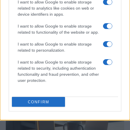
I want to allow Google to enable storage
related to analytics like cookies on web or
device identifiers in apps.
I want to allow Google to enable storage
related to functionality of the website or app.
I want to allow Google to enable storage
related to personalization.
Cómo los mosaicos agroforestales
I want to allow Google to enable storage
reducen la propagación de incendios
related to security, including authentication
Los paisajes mosaico combinan agricultura y forestación para…
functionality and fraud prevention, and other
user protection.
MEDIO AMBIENTE
CONFIRM