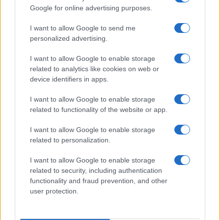
La ciencia ciudadana permite a cualquier persona contribuir…
Google for online advertising purposes.
I want to allow Google to send me
MEDIO AMBIENTE
personalized advertising.
I want to allow Google to enable storage
related to analytics like cookies on web or
device identifiers in apps.
I want to allow Google to enable storage
related to functionality of the website or app.
I want to allow Google to enable storage
related to personalization.
Protección de viviendas y comunidades
I want to allow Google to enable storage
en zonas de interfaz urbano-forestal
related to security, including authentication
functionality and fraud prevention, and other
Protege tu hogar y comunidad con estrategias efectivas…
user protection.
MEDIO AMBIENTE