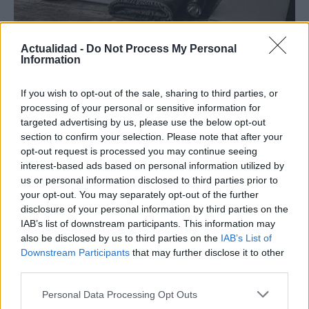
Actualidad -
Do Not Process My Personal
Preparación ante incendios forestales:
Information
guía práctica para hogares rurales y
If you wish to opt-out of the sale, sharing to third parties, or
periurbanos
processing of your personal or sensitive information for
Protege tu hogar rural o periurbano con estrategias…
targeted advertising by us, please use the below opt-out
section to confirm your selection. Please note that after your
opt-out request is processed you may continue seeing
MEDIO AMBIENTE
interest-based ads based on personal information utilized by
us or personal information disclosed to third parties prior to
your opt-out. You may separately opt-out of the further
disclosure of your personal information by third parties on the
IAB’s list of downstream participants. This information may
also be disclosed by us to third parties on the
IAB’s List of
Downstream Participants
that may further disclose it to other
third parties.
Please note that this website/app uses one or more Google
Personal Data Processing Opt Outs
services and may gather and store information including but