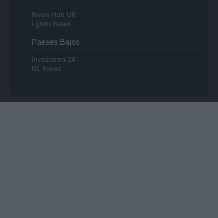
News Hub UK
Lgbtq News
Paeses Bajos
Investeren 24
NL Newz