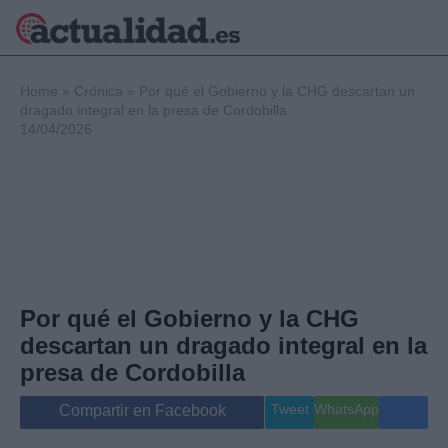
×
Home
»
Crónica
»
Por qué el Gobierno y la CHG descartan un
dragado integral en la presa de Cordobilla
14/04/2026
Política
Ciencia y
Tecnología
Crónica
Deportes
Economía
Salud y Bienestar
Por qué el Gobierno y la CHG
Internacional
descartan un dragado integral en la
Gente
Viajes
presa de Cordobilla
Musica
Tweet
WhatsApp
Compartir en Facebook