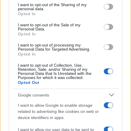
not limited to your visit or usage behaviour. You may click to
I want to opt-out of the Sharing of my
Cómo proteger tu vivienda en la interfaz
personal data.
grant or deny consent to Google and its third-party tags to
Opted In
urbano-forestal
use your data for below specified purposes in below Google
consent section.
I want to opt-out of the Sale of my
Vivir en la interfaz urbano-forestal conlleva riesgos, pero…
Personal Data.
Opted In
MEDIO AMBIENTE
I want to opt-out of processing my
Personal Data for Targeted Advertising.
Opted In
I want to opt-out of Collection, Use,
Retention, Sale, and/or Sharing of my
Personal Data that Is Unrelated with the
Purposes for which it was collected.
Opted Out
Google consents
I want to allow Google to enable storage
related to advertising like cookies on web or
Iniciarse en ciencia ciudadana desde el
device identifiers in apps.
barrio: guía práctica
I want to allow my user data to be sent to