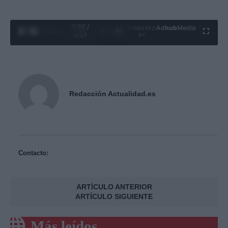
0:29 /
Ad
hub
Media
POWERED
1
/
4
4:27
BY
Redacción Actualidad.es
Contacto:
ARTÍCULO ANTERIOR
ARTÍCULO SIGUIENTE
Más leídos