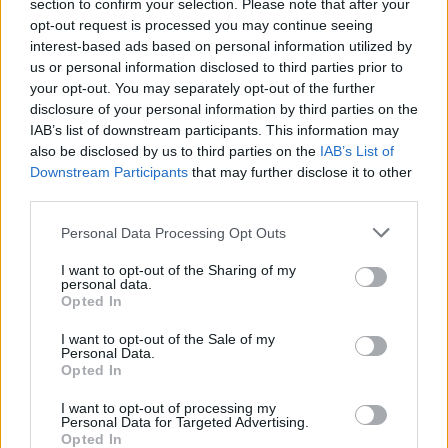
section to confirm your selection. Please note that after your
opt-out request is processed you may continue seeing
interest-based ads based on personal information utilized by
us or personal information disclosed to third parties prior to
your opt-out. You may separately opt-out of the further
disclosure of your personal information by third parties on the
IAB’s list of downstream participants. This information may
Análisis de la crisis migratoria en Ceuta y
also be disclosed by us to third parties on the
IAB’s List of
las críticas internacionales a Pedro
Downstream Participants
that may further disclose it to other
third parties.
Sánchez
Please note that this website/app uses one or more Google
Personal Data Processing Opt Outs
La crisis migratoria en Ceuta ha generado fuertes…
services and may gather and store information including but
not limited to your visit or usage behaviour. You may click to
I want to opt-out of the Sharing of my
personal data.
grant or deny consent to Google and its third-party tags to
POLÍTICA
Opted In
use your data for below specified purposes in below Google
consent section.
I want to opt-out of the Sale of my
Personal Data.
Opted In
I want to opt-out of processing my
Personal Data for Targeted Advertising.
Opted In