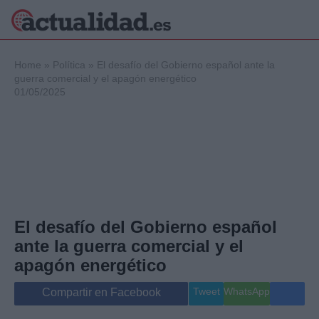
×
Home
»
Política
»
El desafío del Gobierno español ante la
guerra comercial y el apagón energético
01/05/2025
Política
Ciencia y
Tecnología
Crónica
Deportes
Economía
Salud y Bienestar
El desafío del Gobierno español
Internacional
ante la guerra comercial y el
Gente
Viajes
apagón energético
Musica
Tweet
WhatsApp
Compartir en Facebook