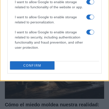
I want to allow Google to enable storage
related to functionality of the website or app.
Cómo la política exterior de Trump está
transformando las posturas de los
I want to allow Google to enable storage
seguidores de MAGA
related to personalization.
Los influencers del movimiento MAGA están revisando sus…
I want to allow Google to enable storage
related to security, including authentication
functionality and fraud prevention, and other
POLÍTICA
user protection.
CONFIRM
Cómo el miedo moldea nuestra realidad: