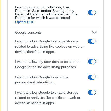
I want to opt-out of Collection, Use,
Retention, Sale, and/or Sharing of my
Personal Data that Is Unrelated with the
Purposes for which it was collected.
Crisis migratoria en Ceuta: La UE dividida
Opted Out
entre el apoyo a España y las demandas
Google consents
de Italia
I want to allow Google to enable storage
La crisis migratoria en Ceuta ha desatado tensiones…
related to advertising like cookies on web or
device identifiers in apps.
POLÍTICA
I want to allow my user data to be sent to
Google for online advertising purposes.
I want to allow Google to send me
personalized advertising.
I want to allow Google to enable storage
related to analytics like cookies on web or
device identifiers in apps.