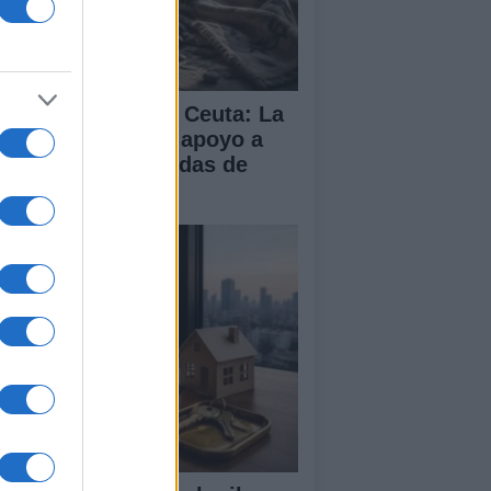
isis migratoria en Ceuta: La
 dividida entre el apoyo a
paña y las demandas de
lia