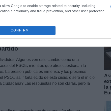
Gu
o allow Google to enable storage related to security, including
pr
cation functionality and fraud prevention, and other user protection.
CONFIRM
partido
 divididos. Algunos ven este cambio como una
bases del PSOE, mientras que otros cuestionan la
s. La presión pública es inmensa, y los próximos
Asi
 PSOE salir fortalecido de esta crisis, o será el inicio
ex
za ciudadana? Las respuestas no son claras, pero la
la
Eu
n medio de acusaciones de corrupción plantea