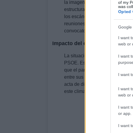
la imagen del partido. Se prevé
of my P
was col
estructura interna del PSOE. La i
Opted 
los escándalos y fortalecer la co
reuniones con diferentes grupos 
Google 
convocatoria electoral, algo que
I want t
Impacto del escándalo en la mil
web or d
La situación ha llevado a Cerdán
I want t
purpose
PSOE. Esta decisión, que se cons
que el partido está dispuesto a 
I want 
entre sus miembros y simpatizan
acta de diputado, lo que ha gene
I want t
este clima de incertidumbre, el 
web or d
I want t
or app.
I want t