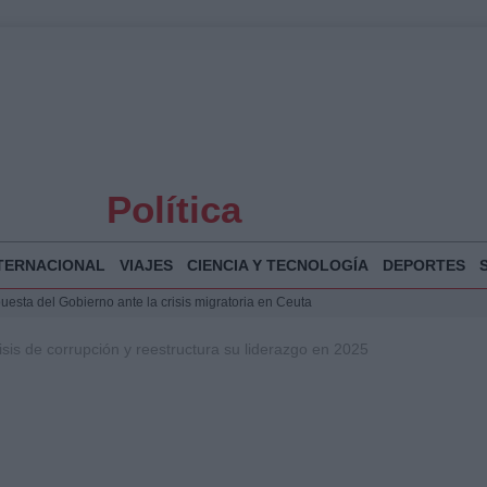
Política
TERNACIONAL
VIAJES
CIENCIA Y TECNOLOGÍA
DEPORTES
puesta del Gobierno ante la crisis migratoria en Ceuta
 Bogotá 2026: fecha, recorrido y actividades especiales
sis de corrupción y reestructura su liderazgo en 2025
a Juan Jesús Vivas en Palma para analizar la situación en Ceuta
Jesús Vivas se reúnen en Marivent para abordar la situación en Ceuta