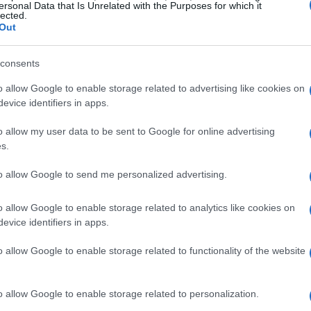
n medidas contundentes que podrían cambiar la
ersonal Data that Is Unrelated with the Purposes for which it
lected.
ntención es clara: distanciarse de los involucrados en
Out
nfianza del electorado. Este equipo interino iniciará
para consolidar la mayoría y evitar una nueva
consents
Cr
 Sánchez desea evitar a toda costa.
UE
o allow Google to enable storage related to advertising like cookies on
itancia
Es
evice identifiers in apps.
Ita
 a presentar su baja voluntaria como militante del
o allow my user data to be sent to Google for online advertising
s.
idera un acto simbólico, podría ser un indicativo de
tomar medidas severas para restaurar la confianza
to allow Google to send me personalized advertising.
tes. En contraste, Ábalos ha optado por mantener su
rado tensiones internas y críticas hacia su postura. En
o allow Google to enable storage related to analytics like cookies on
futuro del PSOE está en juego.
evice identifiers in apps.
o allow Google to enable storage related to functionality of the website
o allow Google to enable storage related to personalization.