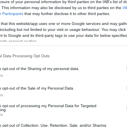
losure of your personal information by third parties on the IAB’s list of
. This information may also be disclosed by us to third parties on the
IA
Participants
that may further disclose it to other third parties.
 that this website/app uses one or more Google services and may gath
including but not limited to your visit or usage behaviour. You may click 
 to Google and its third-party tags to use your data for below specifi
ogle consent section.
l Data Processing Opt Outs
El 
o opt-out of the Sharing of my personal data.
Ga
In
po
e manejar la situación tras la vinculación de Cerdán y
o opt-out of the Sale of my Personal Data.
on graves delitos de corrupción. La urgencia es
In
mentar cambios drásticos es innegable.
to opt-out of processing my Personal Data for Targeted
izonte
ing.
In
ión no solo gestionar la crisis, sino también limpiar
o opt-out of Collection, Use, Retention, Sale, and/or Sharing