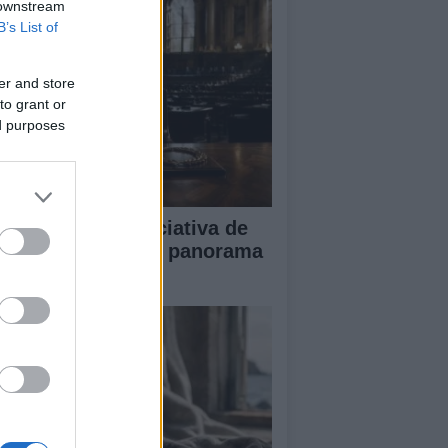
 downstream
B’s List of
er and store
to grant or
ed purposes
impacto de la iniciativa de
briel Rufián en el panorama
lítico español