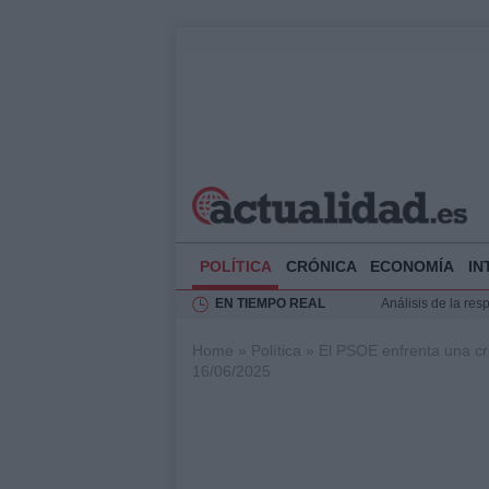
POLÍTICA
CRÓNICA
ECONOMÍA
IN
EN TIEMPO REAL
Análisis de la res
Ciclovía Nocturna
Home
»
Política
»
El PSOE enfrenta una cri
Felipe VI recibe 
16/06/2025
Felipe VI y Juan 