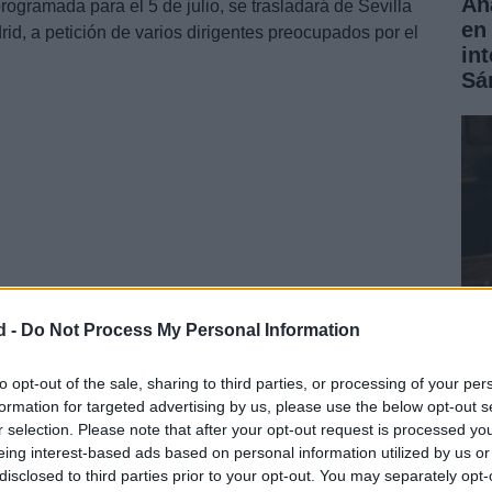
Aná
rogramada para el 5 de julio, se trasladará de Sevilla
en 
d, a petición de varios dirigentes preocupados por el
in
Sá
d -
Do Not Process My Personal Information
mpos de crisis
Có
to opt-out of the sale, sharing to third parties, or processing of your per
s hasta la mencionada reunión está compuesto por
formation for targeted advertising by us, please use the below opt-out s
rea
 Narbona, presidenta del partido, y Montse Mínguez,
r selection. Please note that after your opt-out request is processed y
ha
eing interest-based ads based on personal information utilized by us or
disclosed to third parties prior to your opt-out. You may separately opt-