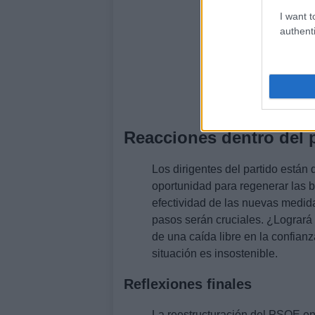
I want t
authenti
Reacciones dentro del 
Los dirigentes del partido están
oportunidad para regenerar las 
efectividad de las nuevas medida
pasos serán cruciales. ¿Logrará el
de una caída libre en la confian
situación es insostenible.
Reflexiones finales
La reestructuración del PSOE e