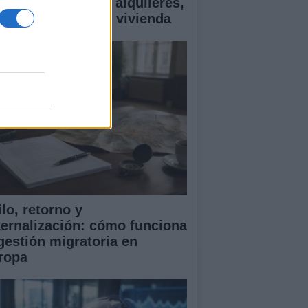
ía esencial sobre alquileres,
ecios y ayudas en vivienda
lo, retorno y
ternalización: cómo funciona
 gestión migratoria en
ropa