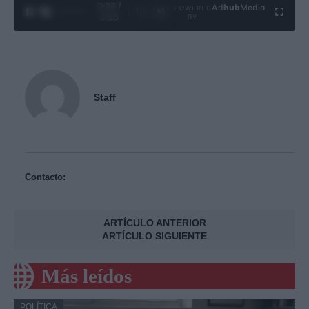
0:29 /
Ad
hub
Media
POWERED
1
/
4
3:55
BY
Staff
Contacto:
ARTÍCULO ANTERIOR
ARTÍCULO SIGUIENTE
Más leídos
POLÍTICA