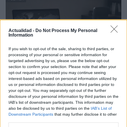
Actualidad -
Do Not Process My Personal
Information
If you wish to opt-out of the sale, sharing to third parties, or
processing of your personal or sensitive information for
targeted advertising by us, please use the below opt-out
section to confirm your selection. Please note that after your
Cómo la política internacional de Trump
opt-out request is processed you may continue seeing
está cambiando las posturas de sus
interest-based ads based on personal information utilized by
seguidores más cercanos
us or personal information disclosed to third parties prior to
your opt-out. You may separately opt-out of the further
La política exterior de Donald Trump, especialmente en…
disclosure of your personal information by third parties on the
IAB’s list of downstream participants. This information may
also be disclosed by us to third parties on the
IAB’s List of
POLÍTICA
Downstream Participants
that may further disclose it to other
third parties.