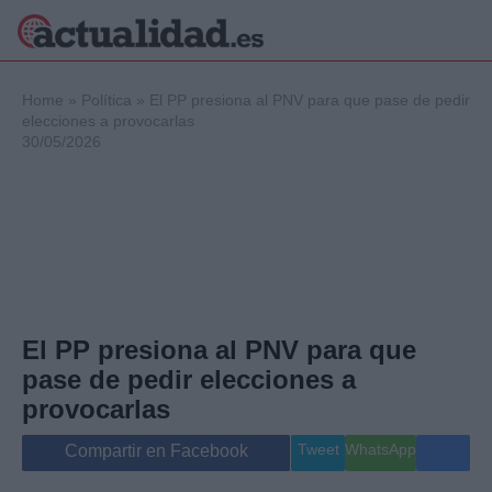
×
Home
»
Política
»
El PP presiona al PNV para que pase de pedir
elecciones a provocarlas
30/05/2026
Política
Ciencia y
Tecnología
Crónica
Deportes
Economía
Salud y Bienestar
El PP presiona al PNV para que
Internacional
pase de pedir elecciones a
Gente
Viajes
provocarlas
Musica
Tweet
WhatsApp
Compartir en Facebook