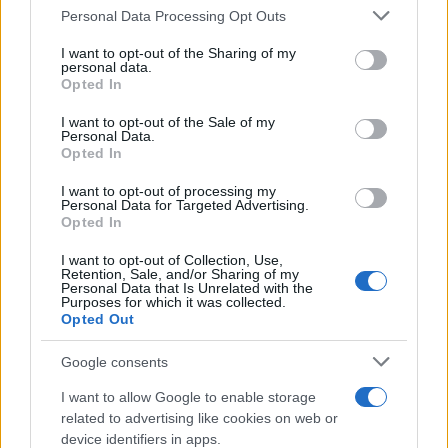
Please note that this website/app uses one or more Google
Personal Data Processing Opt Outs
services and may gather and store information including but
not limited to your visit or usage behaviour. You may click to
I want to opt-out of the Sharing of my
personal data.
grant or deny consent to Google and its third-party tags to
Opted In
use your data for below specified purposes in below Google
consent section.
I want to opt-out of the Sale of my
Personal Data.
Opted In
El impacto de la iniciativa de Gabriel
I want to opt-out of processing my
Personal Data for Targeted Advertising.
Rufián en el panorama político español
Opted In
Gabriel Rufián ha logrado captar la atención mediática…
I want to opt-out of Collection, Use,
Retention, Sale, and/or Sharing of my
Personal Data that Is Unrelated with the
Purposes for which it was collected.
POLÍTICA
Opted Out
Google consents
I want to allow Google to enable storage
related to advertising like cookies on web or
device identifiers in apps.