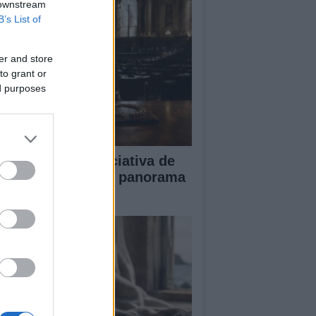
 downstream
B’s List of
er and store
to grant or
ed purposes
impacto de la iniciativa de
briel Rufián en el panorama
lítico español