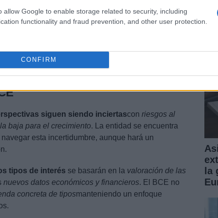
Gu
o allow Google to enable storage related to security, including
pr
cation functionality and fraud prevention, and other user protection.
CONFIRM
BCE
rspectivas siguen siendo inciertas
con
riesgos al
 la baja para el crecimiento
. La entidad se encuentra
 navegar esta incertidumbre, aunque hará un
Asi
ón.
ex
la
os tipos de interés
se basarán en la
valoración de las
Eu
s
nuevos datos económicos y financieros
. El BCE no
enda concreta de tipos
manteniendo un enfoque
os.