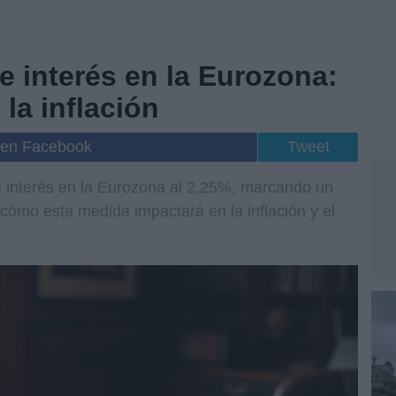
e interés en la Eurozona:
la inflación
 en Facebook
Tweet
 interés en la Eurozona al 2,25%, marcando un
 cómo esta medida impactará en la inflación y el