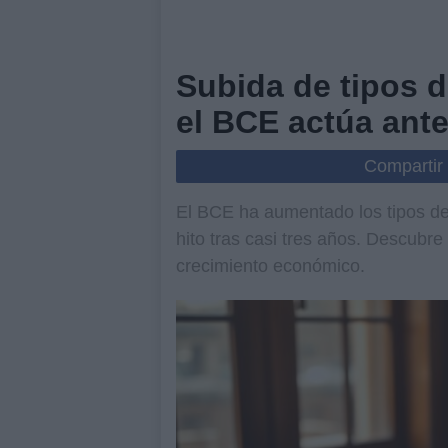
Subida de tipos d
el BCE actúa ante 
Compartir
El BCE ha aumentado los tipos de
hito tras casi tres años. Descubre
crecimiento económico.