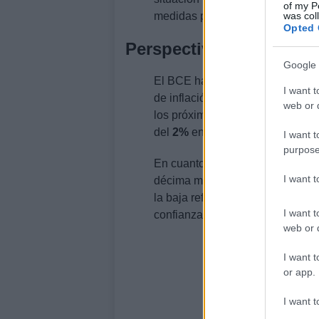
of my P
was col
medidas preventivas.
Opted 
Perspectivas económicas
Google 
El BCE ha revisado sus
proyecc
I want t
de inflación media para este añ
web or d
los próximos años, se espera un
del
2%
en
2028
.
I want t
purpose
En cuanto al
crecimiento econ
I want 
décima menos de lo estimado an
la baja reflejan el
impacto más p
I want t
confianza de los agentes econó
web or d
I want t
or app.
I want t