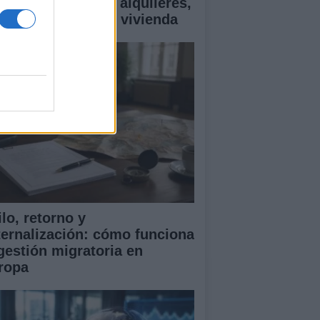
ía esencial sobre alquileres,
ecios y ayudas en vivienda
lo, retorno y
ternalización: cómo funciona
 gestión migratoria en
ropa