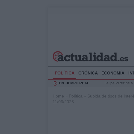
POLÍTICA
CRÓNICA
ECONOMÍA
IN
EN TIEMPO REAL
Felipe VI recibe 
Rehabilitación de 
Impacto económico
Home
»
Política
»
Subida de tipos de inter
La compra del átic
11/06/2026
Ciclovía Nocturna