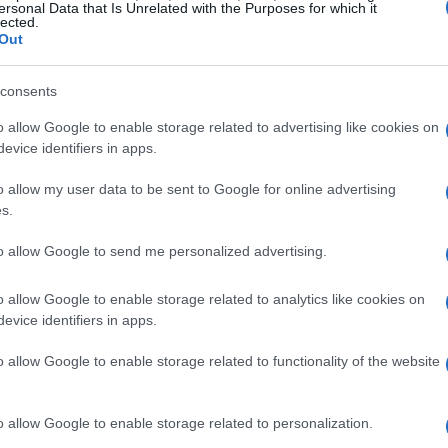
ersonal Data that Is Unrelated with the Purposes for which it
lected.
Out
: inflación y crecimiento
consents
Cr
iones de inflación
y crecimiento, anticipando un
3%
UE
o allow Google to enable storage related to advertising like cookies on
o, cuatro décimas más de lo estimado en marzo. Para
Es
evice identifiers in apps.
a moderación, con una inflación del
2,3%
en
2027
y
Ita
o allow my user data to be sent to Google for online advertising
s.
ómico
el BCE prevé un
0,8%
para este año, una
to allow Google to send me personalized advertising.
teriormente, y un
1,2%
para
2027
. Estas revisiones a
ronunciado
de la guerra en los mercados y en la
o allow Google to enable storage related to analytics like cookies on
micos.
evice identifiers in apps.
o allow Google to enable storage related to functionality of the website
o allow Google to enable storage related to personalization.