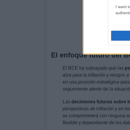
I want t
authenti
El enfoque futuro del 
El BCE ha subrayado que las
pe
alza para la inflación
y
riesgos a
en una
posición estratégica
para
seguimiento atento
de la situaci
Las
decisiones futuras sobre l
perspectivas de inflación
y en lo
se comprometerá con ninguna
s
flexible y dependiente de los dat