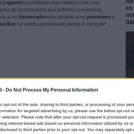
Aná
ne Lagarde
ha justificado esta medida como una
en 
rios de incertidumbre
que enfrenta la economía
in
cta a los
hipotecados
sino también a los
préstamos
y
Sá
euríbor
ha venido aumentando desde el inicio del
d -
Do Not Process My Personal Information
Có
to opt-out of the sale, sharing to third parties, or processing of your per
en Oriente Próximo y la crisis
formation for targeted advertising by us, please use the below opt-out s
rea
r selection. Please note that after your opt-out request is processed y
ha
eing interest-based ads based on personal information utilized by us or
disclosed to third parties prior to your opt-out. You may separately opt-
o
ha generado una
crisis energética
que ha obligado al