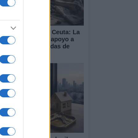
isis migratoria en Ceuta: La
 dividida entre el apoyo a
paña y las demandas de
lia