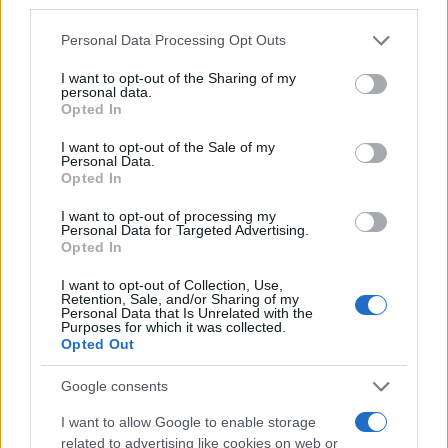
third parties.
Please note that this website/app uses one or more Google
Personal Data Processing Opt Outs
services and may gather and store information including but
not limited to your visit or usage behaviour. You may click to
I want to opt-out of the Sharing of my
personal data.
grant or deny consent to Google and its third-party tags to
Opted In
use your data for below specified purposes in below Google
consent section.
I want to opt-out of the Sale of my
Personal Data.
Opted In
Cómo la política internacional de Trump
I want to opt-out of processing my
está cambiando las posturas de sus
Personal Data for Targeted Advertising.
Opted In
seguidores más cercanos
I want to opt-out of Collection, Use,
La política exterior de Donald Trump, especialmente en…
Retention, Sale, and/or Sharing of my
Personal Data that Is Unrelated with the
Purposes for which it was collected.
Opted Out
POLÍTICA
Google consents
I want to allow Google to enable storage
related to advertising like cookies on web or