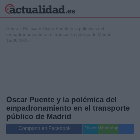
×
Home
»
Política
»
Óscar Puente y la polémica del
empadronamiento en el transporte público de Madrid
15/06/2026
Política
Ciencia y
Tecnología
Crónica
Deportes
Economía
Salud y Bienestar
Óscar Puente y la polémica del
Internacional
empadronamiento en el transporte
Gente
Viajes
público de Madrid
Musica
Tweet
WhatsApp
Compartir en Facebook