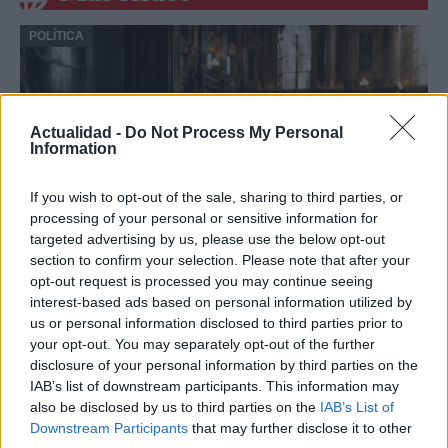
POLÍTICA
Actualidad -
Do Not Process My Personal
Information
If you wish to opt-out of the sale, sharing to third parties, or
processing of your personal or sensitive information for
targeted advertising by us, please use the below opt-out
section to confirm your selection. Please note that after your
El impacto de la iniciativa de Gabriel
opt-out request is processed you may continue seeing
interest-based ads based on personal information utilized by
Rufián en el panorama político español
us or personal information disclosed to third parties prior to
Gabriel Rufián ha logrado captar la atención mediática…
your opt-out. You may separately opt-out of the further
disclosure of your personal information by third parties on the
IAB’s list of downstream participants. This information may
POLÍTICA
also be disclosed by us to third parties on the
IAB’s List of
Downstream Participants
that may further disclose it to other