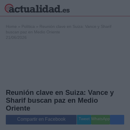
×
Home
»
Política
»
Reunión clave en Suiza: Vance y Sharif
buscan paz en Medio Oriente
21/06/2026
Política
Ciencia y
Tecnología
Crónica
Deportes
Economía
Salud y Bienestar
Reunión clave en Suiza: Vance y
Internacional
Sharif buscan paz en Medio
Gente
Viajes
Oriente
Musica
Tweet
WhatsApp
Compartir en Facebook