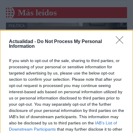
Más leídos
POLÍTICA
Actualidad -
Do Not Process My Personal
Information
If you wish to opt-out of the sale, sharing to third parties, or
processing of your personal or sensitive information for
targeted advertising by us, please use the below opt-out
section to confirm your selection. Please note that after your
opt-out request is processed you may continue seeing
interest-based ads based on personal information utilized by
Cómo la política internacional de Trump
us or personal information disclosed to third parties prior to
your opt-out. You may separately opt-out of the further
está cambiando las posturas de sus
disclosure of your personal information by third parties on the
seguidores más cercanos
IAB’s list of downstream participants. This information may
also be disclosed by us to third parties on the
IAB’s List of
La política exterior de Donald Trump, especialmente en…
Downstream Participants
that may further disclose it to other