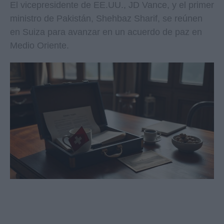
El vicepresidente de EE.UU., JD Vance, y el primer
ministro de Pakistán, Shehbaz Sharif, se reúnen
en Suiza para avanzar en un acuerdo de paz en
Medio Oriente.