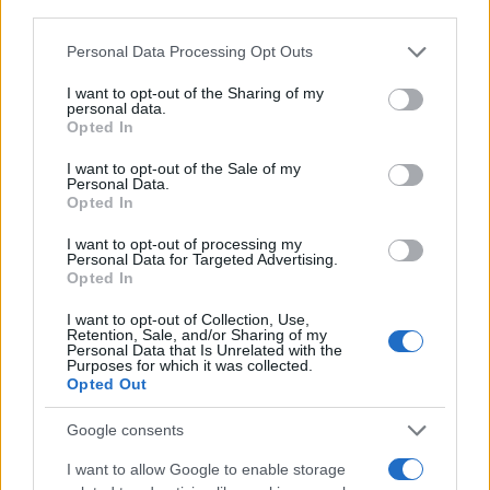
third parties.
POLÍTICA
Please note that this website/app uses one or more Google
Personal Data Processing Opt Outs
services and may gather and store information including but
not limited to your visit or usage behaviour. You may click to
I want to opt-out of the Sharing of my
personal data.
grant or deny consent to Google and its third-party tags to
Opted In
use your data for below specified purposes in below Google
consent section.
I want to opt-out of the Sale of my
Personal Data.
Opted In
I want to opt-out of processing my
Personal Data for Targeted Advertising.
Opted In
Análisis de la crisis migratoria en Ceuta y
I want to opt-out of Collection, Use,
las críticas internacionales a Pedro
Retention, Sale, and/or Sharing of my
Personal Data that Is Unrelated with the
Sánchez
Purposes for which it was collected.
Opted Out
La crisis migratoria en Ceuta ha generado fuertes…
Google consents
POLÍTICA
I want to allow Google to enable storage