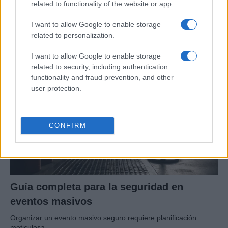
Guía para delegar tareas y evitar la
related to functionality of the website or app.
sobrecarga emocional
I want to allow Google to enable storage
El cuidado de otros puede convertirse en una…
related to personalization.
I want to allow Google to enable storage
SALUD Y BIENESTAR
related to security, including authentication
functionality and fraud prevention, and other
user protection.
CONFIRM
Guía completa para la seguridad en
eventos masivos
Organizar un evento masivo seguro requiere planificación
meticulosa.…