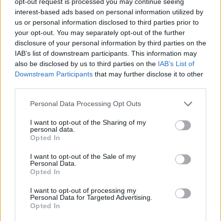
opt-out request is processed you may continue seeing
interest-based ads based on personal information utilized by
us or personal information disclosed to third parties prior to
your opt-out. You may separately opt-out of the further
disclosure of your personal information by third parties on the
IAB’s list of downstream participants. This information may
also be disclosed by us to third parties on the
IAB’s List of
Downstream Participants
that may further disclose it to other
Guía completa para preparar tu vivienda
third parties.
ante incendios forestales
Please note that this website/app uses one or more Google
Personal Data Processing Opt Outs
services and may gather and store information including but
Conoce las medidas esenciales para proteger tu hogar…
not limited to your visit or usage behaviour. You may click to
I want to opt-out of the Sharing of my
personal data.
grant or deny consent to Google and its third-party tags to
Opted In
use your data for below specified purposes in below Google
SALUD Y BIENESTAR
consent section.
I want to opt-out of the Sale of my
Personal Data.
Opted In
I want to opt-out of processing my
Personal Data for Targeted Advertising.
Opted In