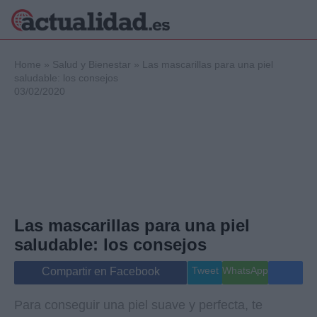
×
Home
»
Salud y Bienestar
»
Las mascarillas para una piel
saludable: los consejos
03/02/2020
Política
Ciencia y
Tecnología
Crónica
Deportes
Economía
Salud y Bienestar
Las mascarillas para una piel
Internacional
saludable: los consejos
Gente
Viajes
Tweet
WhatsApp
Compartir en Facebook
Musica
Para conseguir una piel suave y perfecta, te