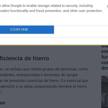
o allow Google to enable storage related to security, including
cation functionality and fraud prevention, and other user protection.
absorción
tar mezclar hierro y calcio en las comidas principales.
a ingesta de vitaminas y nutrientes que favorezcan la
CONFIRM
vinagre o consumir cítricos como naranjas, kiwis o
ue pueden mejorar significativamente la calidad de
Mu
em
fu
iciencia de hierro
co
de
n, se señala que ciertos grupos de personas, como
undantes, embarazadas o donantes de sangre
go de presentar carencias de hierro. Es esencial que
atención a su dieta, emparejando siempre el hierro
C.
as