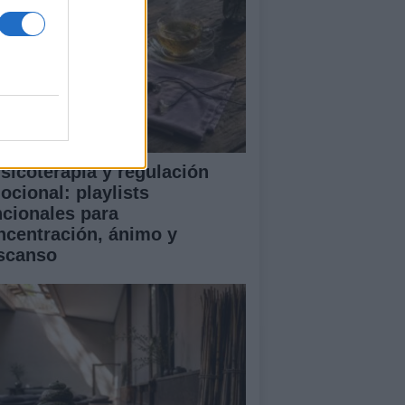
sicoterapia y regulación
ocional: playlists
ncionales para
ncentración, ánimo y
scanso