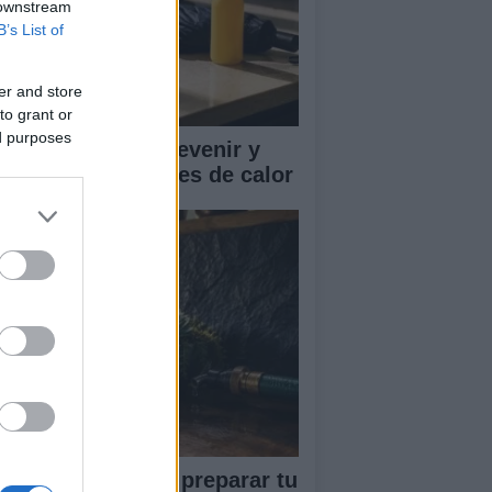
 downstream
B’s List of
er and store
to grant or
ed purposes
mo reconocer, prevenir y
tuar ante los golpes de calor
ía completa para preparar tu