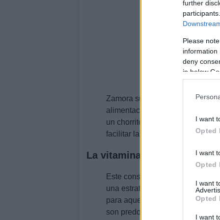
further disc
participants
Downstream 
Please note
information 
deny consent
in below Go
Persona
Zamora subraya la necesidad de 
alimentación diaria. Una recome
I want t
un chorrito de vinagre a las len
Opted 
facilitar la absorción de hierro”.
I want t
La vitamina C como aliada
Opted 
Este consejo no es casualidad. 
I want 
una estrategia respaldada por múl
Advertis
Opted 
para aquellos que siguen dietas
son predominantemente vegetales
I want t