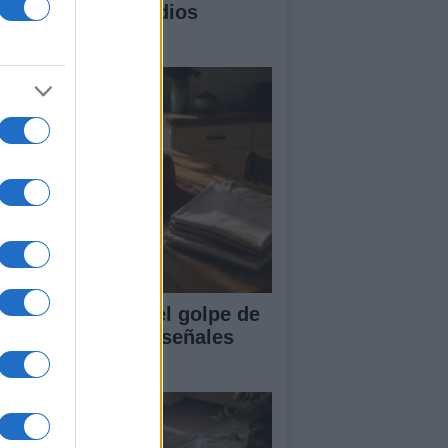
vienda ante incendios
restales
mo protegerse del golpe de
lor con hábitos y señales
enciales