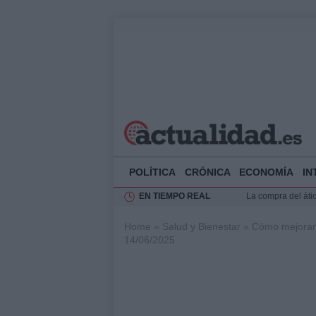
POLÍTICA
CRÓNICA
ECONOMÍA
IN
EN TIEMPO REAL
La compra del átic
Transformación de
Home
»
Salud y Bienestar
»
Cómo mejorar l
FIS 2026: 75 años
14/06/2025
Impacto económico