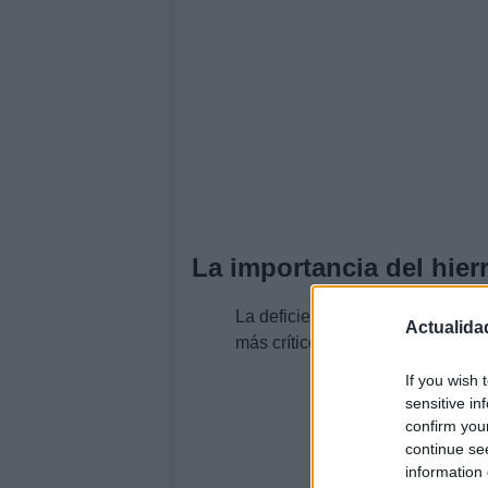
La importancia del hierr
La deficiencia de hierro puede d
Actualida
más críticos, anemia ferropénica
If you wish 
sensitive in
confirm you
continue se
information 