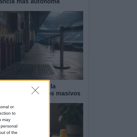
fancia más autónoma
ía completa para la
guridad en eventos masivos
sonal or
ection to
ou may
 personal
out of the