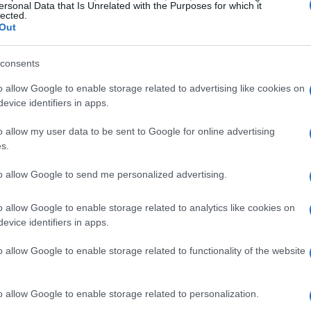
imilación del hierro.
ersonal Data that Is Unrelated with the Purposes for which it
vi
lected.
fo
Out
sorción
consents
e el hierro hemo, presente en alimentos de origen
ene de fuentes vegetales. El segundo es más
o allow Google to enable storage related to advertising like cookies on
aclara que ciertos elementos pueden obstaculizar
evice identifiers in apps.
lo, dificulta la absorción del hierro”, advierte.
o allow my user data to be sent to Google for online advertising
s.
to allow Google to send me personalized advertising.
o allow Google to enable storage related to analytics like cookies on
Có
evice identifiers in apps.
ca
es
o allow Google to enable storage related to functionality of the website
o allow Google to enable storage related to personalization.