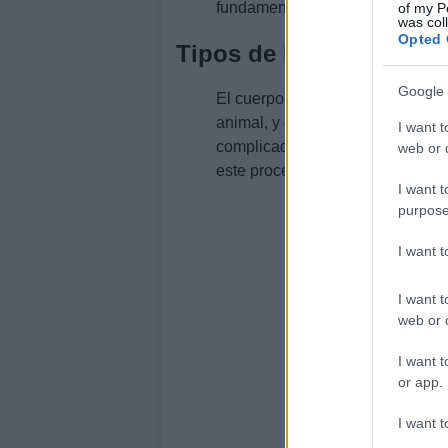
fundamental en la mejora de la as
of my P
was col
Opted 
Tipos de hierro y su ab
Google 
El cuerpo humano distingue entr
animal, y el no hemo, que provi
I want t
complicado de absorber. Zamora 
web or d
este proceso. “El calcio, por ejemp
I want t
purpose
I want 
I want t
web or d
I want t
or app.
I want t