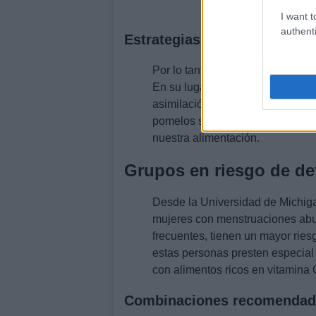
I want t
authenti
Estrategias para una mejor 
Por lo tanto, la clave está en evi
En su lugar, se debe potenciar l
asimilación del hierro. Utilizar 
pomelos son tácticas sencillas q
nuestra alimentación.
Grupos en riesgo de def
Desde la Universidad de Michiga
mujeres con menstruaciones ab
frecuentes, tienen un mayor ries
estas personas presten especial 
con alimentos ricos en vitamina 
Combinaciones recomendad