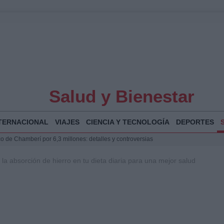
Salud y Bienestar
TERNACIONAL
VIAJES
CIENCIA Y TECNOLOGÍA
DEPORTES
o de Chamberí por 6,3 millones: detalles y controversias
l pabellón de la Expo de Zaragoza en centro sanitario clave
a absorción de hierro en tu dieta diaria para una mejor salud
 de música y cultura en Santander
 y humanitario en Ceuta tras la llegada masiva de migrantes