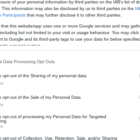
losure of your personal information by third parties on the IAB’s list of
. This information may also be disclosed by us to third parties on the
IA
Participants
that may further disclose it to other third parties.
 that this website/app uses one or more Google services and may gath
including but not limited to your visit or usage behaviour. You may click 
 to Google and its third-party tags to use your data for below specifi
Có
ogle consent section.
ac
l Data Processing Opt Outs
integrar correctamente este mineral en la
ndación que parece sencilla, pero poderosa: “Añadir
o opt-out of the Sharing of my personal data.
tejas o disfrutar de una naranja como postre puede
In
o opt-out of the Sale of my Personal Data.
In
La combinación de hierro vegetal con vitamina C es
to opt-out of processing my Personal Data for Targeted
tiples estudios. Esta interacción se vuelve crucial
ing.
In
 vegetarianas o veganas, donde las fuentes de hierro
. Sin duda, la vitamina C juega un papel
Gu
o opt-out of Collection, Use, Retention, Sale, and/or Sharing