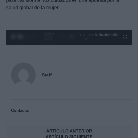
para transformar los cuidados en una apuesta por la
salud global de la mujer.
0:29 /
Ad
hub
Media
POWERED
1
/
4
4:27
BY
Staff
Contacto:
ARTÍCULO ANTERIOR
ARTÍCULO SIGUIENTE