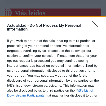
Más leídos
SALUD Y BIENESTAR
Actualidad -
Do Not Process My Personal
Information
If you wish to opt-out of the sale, sharing to third parties, or
processing of your personal or sensitive information for
targeted advertising by us, please use the below opt-out
section to confirm your selection. Please note that after your
opt-out request is processed you may continue seeing
interest-based ads based on personal information utilized by
us or personal information disclosed to third parties prior to
your opt-out. You may separately opt-out of the further
Crianza tradicional para una infancia más
disclosure of your personal information by third parties on the
IAB’s list of downstream participants. This information may
autónoma
also be disclosed by us to third parties on the
IAB’s List of
La crianza cotidiana se construye mediante decisiones
Downstream Participants
that may further disclose it to other
pequeñas…
third parties.