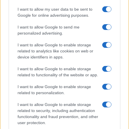
I want to allow my user data to be sent to
Google for online advertising purposes.
I want to allow Google to send me
personalized advertising.
I want to allow Google to enable storage
related to analytics like cookies on web or
Guía completa para preparar tu vivienda
device identifiers in apps.
ante incendios forestales
I want to allow Google to enable storage
Conoce las medidas esenciales para proteger tu hogar…
related to functionality of the website or app.
I want to allow Google to enable storage
SALUD Y BIENESTAR
related to personalization.
I want to allow Google to enable storage
related to security, including authentication
functionality and fraud prevention, and other
user protection.