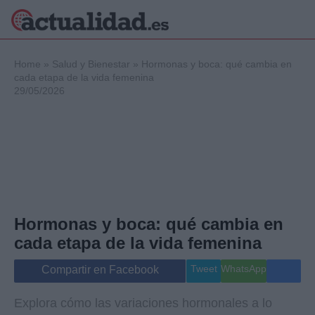
×
Home
»
Salud y Bienestar
»
Hormonas y boca: qué cambia en
cada etapa de la vida femenina
29/05/2026
Política
Ciencia y
Tecnología
Crónica
Deportes
Economía
Salud y Bienestar
Hormonas y boca: qué cambia en
Internacional
cada etapa de la vida femenina
Gente
Viajes
Tweet
WhatsApp
Compartir en Facebook
Musica
Explora cómo las variaciones hormonales a lo