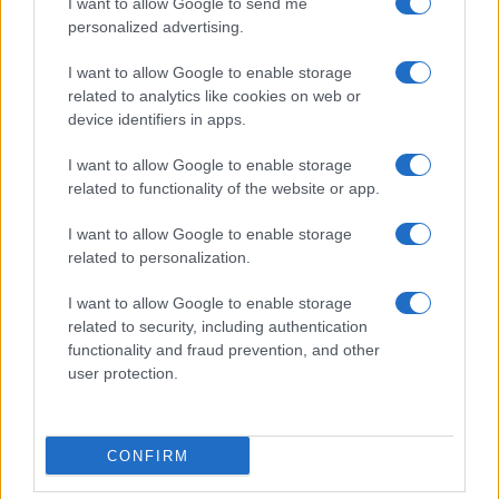
I want to allow Google to send me
personalized advertising.
I want to allow Google to enable storage
related to analytics like cookies on web or
device identifiers in apps.
I want to allow Google to enable storage
related to functionality of the website or app.
I want to allow Google to enable storage
«El niño de fuego»: documental ya
related to personalization.
disponible en Movistar
I want to allow Google to enable storage
El documental cuenta el tránsito por la adolescencia de…
related to security, including authentication
functionality and fraud prevention, and other
user protection.
CULTURA
CONFIRM