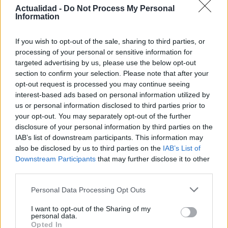
el verano de 2026
Actualidad -
Do Not Process My Personal
Information
Barcelona se viste de gala en agosto con…
If you wish to opt-out of the sale, sharing to third parties, or
processing of your personal or sensitive information for
CULTURA
targeted advertising by us, please use the below opt-out
section to confirm your selection. Please note that after your
opt-out request is processed you may continue seeing
interest-based ads based on personal information utilized by
us or personal information disclosed to third parties prior to
your opt-out. You may separately opt-out of the further
disclosure of your personal information by third parties on the
IAB’s list of downstream participants. This information may
also be disclosed by us to third parties on the
IAB’s List of
Downstream Participants
that may further disclose it to other
third parties.
La valla: la serie española que predijo la
Please note that this website/app uses one or more Google
Personal Data Processing Opt Outs
pandemia
services and may gather and store information including but
not limited to your visit or usage behaviour. You may click to
I want to opt-out of the Sharing of my
La valla, es una serie española emitida actualmente…
personal data.
grant or deny consent to Google and its third-party tags to
Opted In