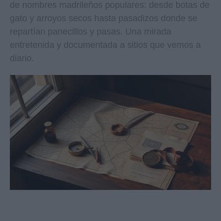
de nombres madrileños populares: desde botas de
gato y arroyos secos hasta pasadizos donde se
repartían panecillos y pasas. Una mirada
entretenida y documentada a sitios que vemos a
diario.