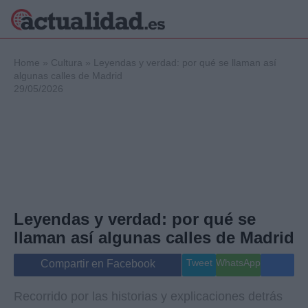
×
Home
»
Cultura
»
Leyendas y verdad: por qué se llaman así
algunas calles de Madrid
29/05/2026
Política
Ciencia y
Tecnología
Crónica
Deportes
Economía
Salud y Bienestar
Leyendas y verdad: por qué se
Internacional
llaman así algunas calles de Madrid
Gente
Viajes
Tweet
WhatsApp
Compartir en Facebook
Musica
Recorrido por las historias y explicaciones detrás