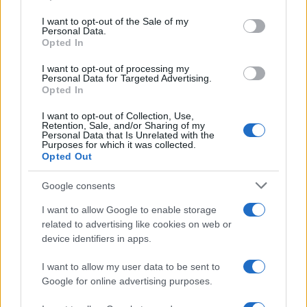
use your data for below specified purposes in below Google
consent section.
CULTURA
I want to opt-out of the Sale of my
Personal Data.
Opted In
I want to opt-out of processing my
Personal Data for Targeted Advertising.
Opted In
I want to opt-out of Collection, Use,
Retention, Sale, and/or Sharing of my
Personal Data that Is Unrelated with the
Purposes for which it was collected.
Opted Out
Descubre cómo Cáceres celebra la música
Google consents
en rincones secretos de su casco
I want to allow Google to enable storage
histórico
related to advertising like cookies on web or
device identifiers in apps.
La Ciudad Monumental de Cáceres se prepara para…
I want to allow my user data to be sent to
Google for online advertising purposes.
CULTURA