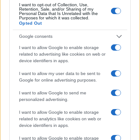
I want to opt-out of Collection, Use,
Retention, Sale, and/or Sharing of my
Personal Data that Is Unrelated with the
Purposes for which it was collected.
Opted Out
Google consents
I want to allow Google to enable storage
related to advertising like cookies on web or
device identifiers in apps.
Guía para delegar tareas y evitar la
sobrecarga emocional
I want to allow my user data to be sent to
Google for online advertising purposes.
El cuidado de otros puede convertirse en una…
I want to allow Google to send me
personalized advertising.
SALUD Y BIENESTAR
I want to allow Google to enable storage
related to analytics like cookies on web or
device identifiers in apps.
I want to allow Google to enable storage