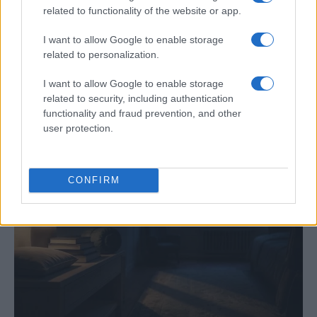
related to functionality of the website or app.
I want to allow Google to enable storage
related to personalization.
I want to allow Google to enable storage
Guía completa para preparar tu vivienda
related to security, including authentication
ante incendios forestales
functionality and fraud prevention, and other
user protection.
Conoce las medidas esenciales para proteger tu hogar…
SALUD Y BIENESTAR
CONFIRM