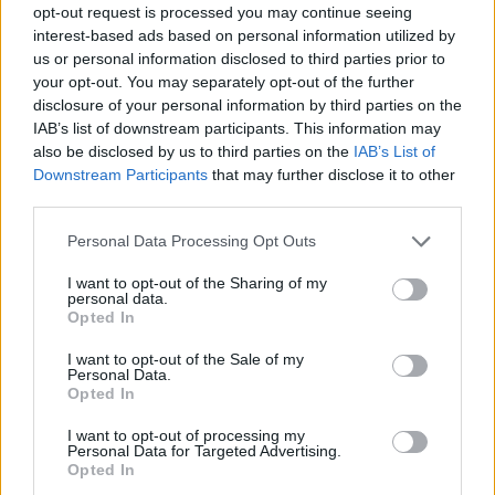
opt-out request is processed you may continue seeing
SALUD Y BIENESTAR
interest-based ads based on personal information utilized by
us or personal information disclosed to third parties prior to
your opt-out. You may separately opt-out of the further
disclosure of your personal information by third parties on the
IAB’s list of downstream participants. This information may
also be disclosed by us to third parties on the
IAB’s List of
Downstream Participants
that may further disclose it to other
third parties.
Please note that this website/app uses one or more Google
Personal Data Processing Opt Outs
services and may gather and store information including but
not limited to your visit or usage behaviour. You may click to
I want to opt-out of the Sharing of my
Crianza tradicional para una infancia más
personal data.
grant or deny consent to Google and its third-party tags to
Opted In
autónoma
use your data for below specified purposes in below Google
consent section.
I want to opt-out of the Sale of my
La crianza cotidiana se construye mediante decisiones
Personal Data.
pequeñas…
Opted In
I want to opt-out of processing my
Personal Data for Targeted Advertising.
SALUD Y BIENESTAR
Opted In