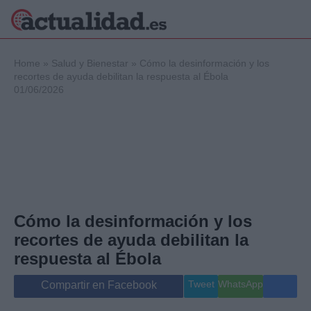
×
Home
»
Salud y Bienestar
»
Cómo la desinformación y los
recortes de ayuda debilitan la respuesta al Ébola
01/06/2026
Política
Ciencia y
Tecnología
Crónica
Deportes
Economía
Salud y Bienestar
Cómo la desinformación y los
Internacional
recortes de ayuda debilitan la
Gente
Viajes
respuesta al Ébola
Musica
Tweet
WhatsApp
Compartir en Facebook