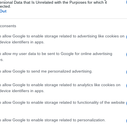
e la demanda de productos solares
ersonal Data that Is Unrelated with the Purposes for which it
Gu
lected.
se
Out
iva
Cofares
los
protectores solares
representan más
entras que los
activadores del bronceado
y los
consents
an el
3,8%
y el
0,8%
respectivamente. Esto evidencia
os es la
salud
y la
prevención
frente a los fines
o allow Google to enable storage related to advertising like cookies on
evice identifiers in apps.
o allow my user data to be sent to Google for online advertising
’
han registrado un crecimiento del
11%
en el último
s.
meses de verano. Este aumento refleja que la
n completa
que no solo prevenga los daños por
to allow Google to send me personalized advertising.
n favorezca la
hidratación
y la
recuperación
de la piel
o allow Google to enable storage related to analytics like cookies on
Có
evice identifiers in apps.
ac
o allow Google to enable storage related to functionality of the website
o allow Google to enable storage related to personalization.