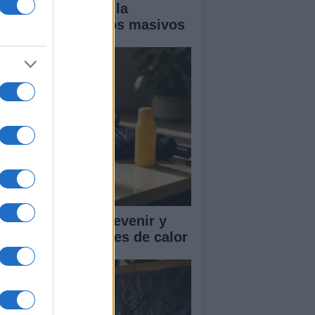
ía completa para la
guridad en eventos masivos
mo reconocer, prevenir y
tuar ante los golpes de calor