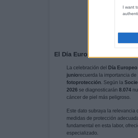
I want t
authenti
El Día Europeo de la Preven
La celebración del
Día Europeo 
junio
recuerda la importancia de
fotoprotección
. Según la
Socie
2026
se diagnosticarán
8.074
nu
cáncer de piel más peligroso.
Este dato subraya la relevancia 
medidas de protección adecuadas
fundamental en esta labor, ofre
especializado.