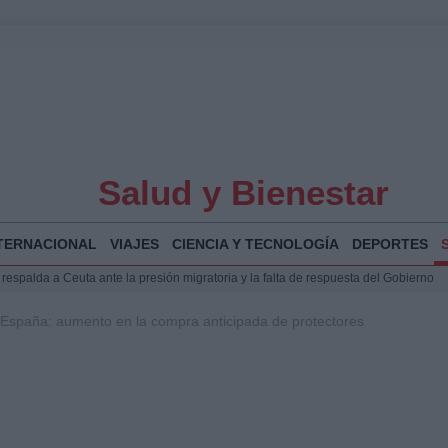
Salud y Bienestar
TERNACIONAL
VIAJES
CIENCIA Y TECNOLOGÍA
DEPORTES
espalda a Ceuta ante la presión migratoria y la falta de respuesta del Gobierno
Jesús Vivas se reúnen en Marivent para abordar la situación en Ceuta
España: aumento en la compra anticipada de protectores
planificar, reportear y construir una crónica con escenas y voces