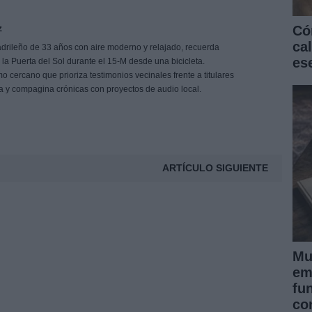
z
Có
ca
drileño de 33 años con aire moderno y relajado, recuerda
es
e la Puerta del Sol durante el 15-M desde una bicicleta.
 cercano que prioriza testimonios vecinales frente a titulares
ña y compagina crónicas con proyectos de audio local.
ARTÍCULO SIGUIENTE
Mu
em
fu
co