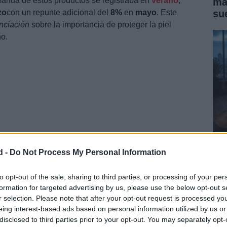
manda de estos productos se registraba en
verano
,
ma
su
zo
con un repunte adicional del
8%
en
mayo
. Este
nciación
sobre la importancia de proteger la piel
ño.
d -
Do Not Process My Personal Information
Có
me
 como aliada en la salud cutánea
to opt-out of the sale, sharing to third parties, or processing of your per
formation for targeted advertising by us, please use the below opt-out s
han consolidado como un referente de
confianza
para
r selection. Please note that after your opt-out request is processed y
oprotección
. Ofrecen
asesoramiento personalizado
y
eing interest-based ads based on personal information utilized by us or
tizan una protección eficaz contra la
radiación
disclosed to third parties prior to your opt-out. You may separately opt-