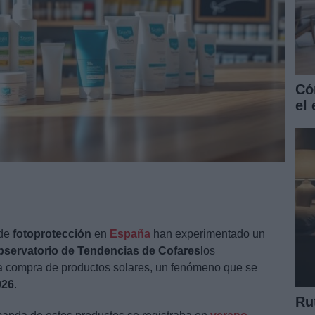
Có
el
 de
fotoprotección
en
España
han experimentado un
bservatorio de Tendencias de Cofares
los
a compra de productos solares, un fenómeno que se
026
.
Ru