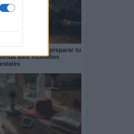
ía completa para preparar tu
vienda ante incendios
restales