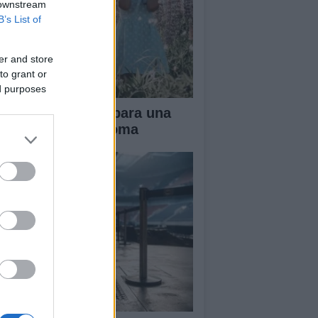
 downstream
B’s List of
er and store
to grant or
ed purposes
ianza tradicional para una
fancia más autónoma