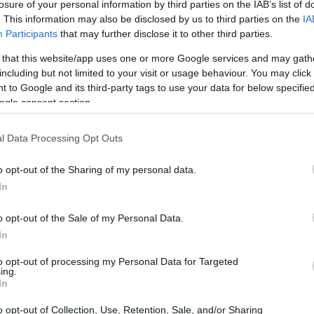
losure of your personal information by third parties on the IAB’s list of
. This information may also be disclosed by us to third parties on the
IA
Participants
that may further disclose it to other third parties.
 that this website/app uses one or more Google services and may gath
including but not limited to your visit or usage behaviour. You may click 
 to Google and its third-party tags to use your data for below specifi
ogle consent section.
Cr
in
l Data Processing Opt Outs
o opt-out of the Sharing of my personal data.
In
o opt-out of the Sale of my Personal Data.
In
n papel crucial en la promoción de
hábitos
las primeras quemaduras solares de la primavera y
to opt-out of processing my Personal Data for Targeted
ing.
e piel
uno de los tipos de cáncer más frecuentes en
In
o opt-out of Collection, Use, Retention, Sale, and/or Sharing