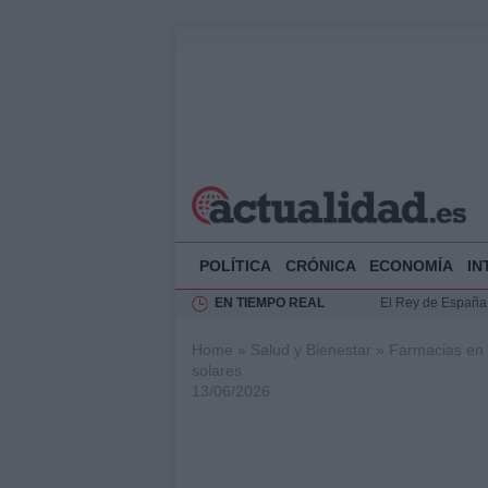
POLÍTICA
CRÓNICA
ECONOMÍA
IN
EN TIEMPO REAL
El Rey de España r
Felipe VI y Juan 
Home
»
Salud y Bienestar
»
Farmacias en 
Guía técnica para 
solares
13/06/2026