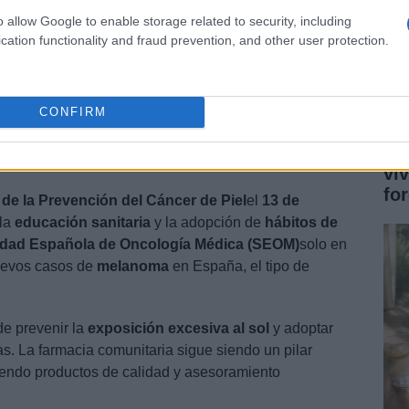
o allow Google to enable storage related to security, including
cation functionality and fraud prevention, and other user protection.
CONFIRM
Gu
ción del Cáncer de Piel
vi
fo
de la Prevención del Cáncer de Piel
el
13 de
 la
educación sanitaria
y la adopción de
hábitos de
dad Española de Oncología Médica (SEOM)
solo en
evos casos de
melanoma
en España, el tipo de
de prevenir la
exposición excesiva al sol
y adoptar
. La farmacia comunitaria sigue siendo un pilar
ciendo productos de calidad y asesoramiento